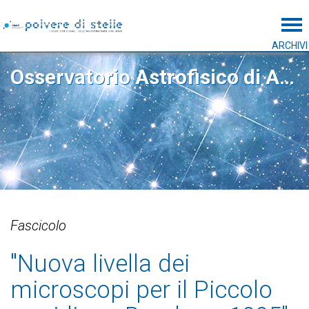
Tog
ARCHIVI
Osservatorio Astrofisico di Arcetri
Fascicolo
"Nuova livella dei
microscopi per il Piccolo