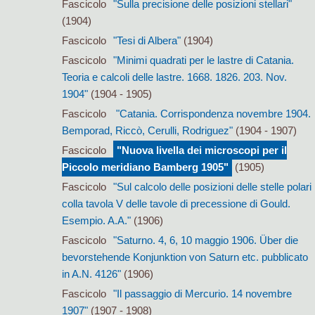
Fascicolo
"Sulla precisione delle posizioni stellari"
(1904)
Fascicolo
"Tesi di Albera"
(1904)
Fascicolo
"Minimi quadrati per le lastre di Catania.
Teoria e calcoli delle lastre. 1668. 1826. 203. Nov.
1904"
(1904 - 1905)
Fascicolo
"Catania. Corrispondenza novembre 1904.
Bemporad, Riccò, Cerulli, Rodriguez"
(1904 - 1907)
Fascicolo
"Nuova livella dei microscopi per il
Piccolo meridiano Bamberg 1905"
(1905)
Fascicolo
"Sul calcolo delle posizioni delle stelle polari
colla tavola V delle tavole di precessione di Gould.
Esempio. A.A."
(1906)
Fascicolo
"Saturno. 4, 6, 10 maggio 1906. Über die
bevorstehende Konjunktion von Saturn etc. pubblicato
in A.N. 4126"
(1906)
Fascicolo
"Il passaggio di Mercurio. 14 novembre
1907"
(1907 - 1908)