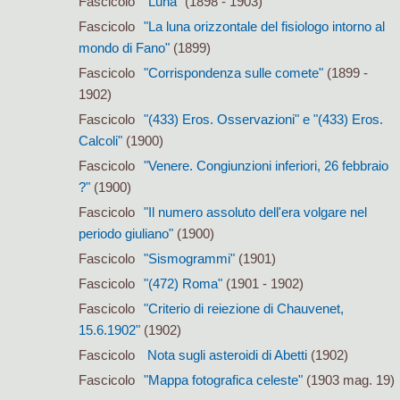
Fascicolo
"Luna"
(1898 - 1903)
Fascicolo
"La luna orizzontale del fisiologo intorno al
mondo di Fano"
(1899)
Fascicolo
"Corrispondenza sulle comete"
(1899 -
1902)
Fascicolo
"(433) Eros. Osservazioni" e "(433) Eros.
Calcoli"
(1900)
Fascicolo
"Venere. Congiunzioni inferiori, 26 febbraio
?"
(1900)
Fascicolo
"Il numero assoluto dell'era volgare nel
periodo giuliano"
(1900)
Fascicolo
"Sismogrammi"
(1901)
Fascicolo
"(472) Roma"
(1901 - 1902)
Fascicolo
"Criterio di reiezione di Chauvenet,
15.6.1902"
(1902)
Fascicolo
Nota sugli asteroidi di Abetti
(1902)
Fascicolo
"Mappa fotografica celeste"
(1903 mag. 19)