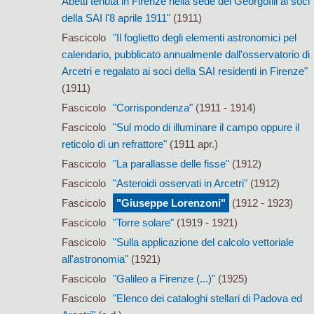
Abetti tenuta in Firenze nella sede dei Georgofili ai soci
della SAI l'8 aprile 1911"
(1911)
Fascicolo
"Il foglietto degli elementi astronomici pel
calendario, pubblicato annualmente dall'osservatorio di
Arcetri e regalato ai soci della SAI residenti in Firenze"
(1911)
Fascicolo
"Corrispondenza"
(1911 - 1914)
Fascicolo
"Sul modo di illuminare il campo oppure il
reticolo di un refrattore"
(1911 apr.)
Fascicolo
"La parallasse delle fisse"
(1912)
Fascicolo
"Asteroidi osservati in Arcetri"
(1912)
Fascicolo
"Giuseppe Lorenzoni"
(1912 - 1923)
Fascicolo
"Torre solare"
(1919 - 1921)
Fascicolo
"Sulla applicazione del calcolo vettoriale
all'astronomia"
(1921)
Fascicolo
"Galileo a Firenze (...)"
(1925)
Fascicolo
"Elenco dei cataloghi stellari di Padova ed