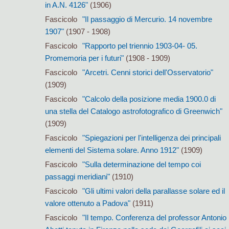
in A.N. 4126"
(1906)
Fascicolo
"Il passaggio di Mercurio. 14 novembre
1907"
(1907 - 1908)
Fascicolo
"Rapporto pel triennio 1903-04- 05.
Promemoria per i futuri"
(1908 - 1909)
Fascicolo
"Arcetri. Cenni storici dell'Osservatorio"
(1909)
Fascicolo
"Calcolo della posizione media 1900.0 di
una stella del Catalogo astrofotografico di Greenwich"
(1909)
Fascicolo
"Spiegazioni per l'intelligenza dei principali
elementi del Sistema solare. Anno 1912"
(1909)
Fascicolo
"Sulla determinazione del tempo coi
passaggi meridiani"
(1910)
Fascicolo
"Gli ultimi valori della parallasse solare ed il
valore ottenuto a Padova"
(1911)
Fascicolo
"Il tempo. Conferenza del professor Antonio