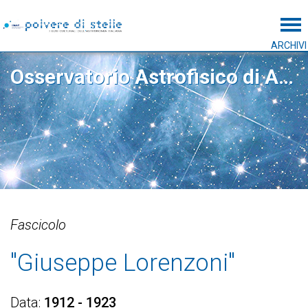
Tog
ARCHIVI
Osservatorio Astrofisico di Arcetri
Fascicolo
"Giuseppe Lorenzoni"
Data
1912 - 1923