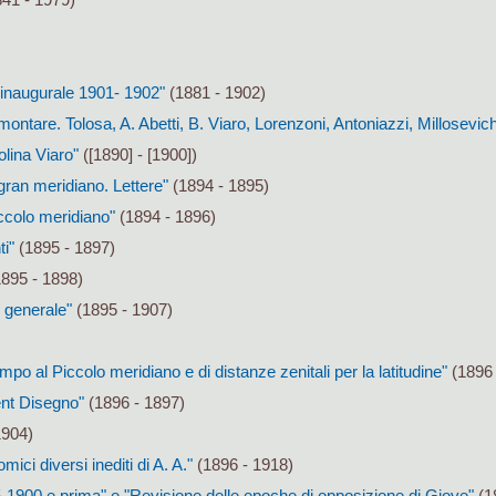
o inaugurale 1901- 1902"
(1881 - 1902)
montare. Tolosa, A. Abetti, B. Viaro, Lorenzoni, Antoniazzi, Millosevic
lina Viaro"
([1890] - [1900])
gran meridiano. Lettere"
(1894 - 1895)
iccolo meridiano"
(1894 - 1896)
i"
(1895 - 1897)
895 - 1898)
 generale"
(1895 - 1907)
po al Piccolo meridiano e di distanze zenitali per la latitudine"
(1896 
ent Disegno"
(1896 - 1897)
1904)
mici diversi inediti di A. A."
(1896 - 1918)
-1900 e prima" e "Revisione delle epoche di opposizione di Giove"
(1