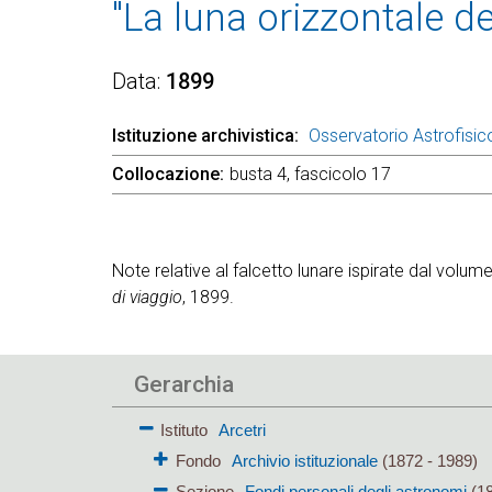
"La luna orizzontale d
Data
1899
Istituzione archivistica
Osservatorio Astrofisico
Collocazione
busta 4, fascicolo 17
Note relative al falcetto lunare ispirate dal volume
di viaggio
, 1899.
Gerarchia
Istituto
Arcetri
Fondo
Archivio istituzionale
(1872 - 1989)
Sezione
Fondi personali degli astronomi
(18