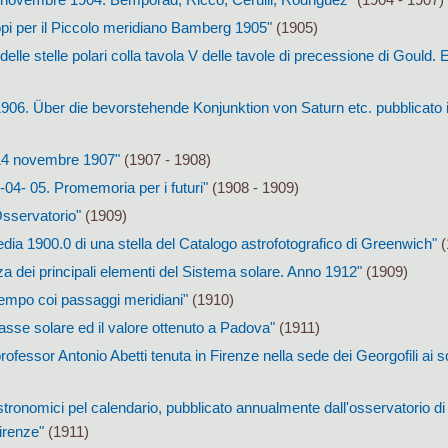
opi per il Piccolo meridiano Bamberg 1905"
(1905)
 delle stelle polari colla tavola V delle tavole di precessione di Gould.
1906. Über die bevorstehende Konjunktion von Saturn etc. pubblicato 
 14 novembre 1907"
(1907 - 1908)
-04- 05. Promemoria per i futuri"
(1908 - 1909)
'Osservatorio"
(1909)
dia 1900.0 di una stella del Catalogo astrofotografico di Greenwich"
(
nza dei principali elementi del Sistema solare. Anno 1912"
(1909)
tempo coi passaggi meridiani"
(1910)
allasse solare ed il valore ottenuto a Padova"
(1911)
ofessor Antonio Abetti tenuta in Firenze nella sede dei Georgofili ai so
 astronomici pel calendario, pubblicato annualmente dall'osservatorio di 
Firenze"
(1911)