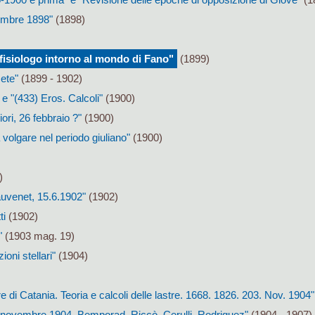
cembre 1898"
(1898)
 fisiologo intorno al mondo di Fano"
(1899)
ete"
(1899 - 1902)
e "(433) Eros. Calcoli"
(1900)
ori, 26 febbraio ?"
(1900)
 volgare nel periodo giuliano"
(1900)
)
hauvenet, 15.6.1902"
(1902)
ti
(1902)
"
(1903 mag. 19)
ioni stellari"
(1904)
re di Catania. Teoria e calcoli delle lastre. 1668. 1826. 203. Nov. 1904"
novembre 1904. Bemporad, Riccò, Cerulli, Rodriguez"
(1904 - 1907)