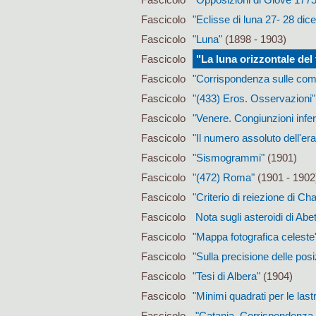
Fascicolo
"Eclisse di luna 27- 28 di
Fascicolo
"Luna"
(1898 - 1903)
Fascicolo
"La luna orizzontale del
Fascicolo
"Corrispondenza sulle com
Fascicolo
"(433) Eros. Osservazioni" 
Fascicolo
"Venere. Congiunzioni inferi
Fascicolo
"Il numero assoluto dell'era
Fascicolo
"Sismogrammi"
(1901)
Fascicolo
"(472) Roma"
(1901 - 1902
Fascicolo
"Criterio di reiezione di C
Fascicolo
Nota sugli asteroidi di Abet
Fascicolo
"Mappa fotografica celeste
Fascicolo
"Sulla precisione delle posiz
Fascicolo
"Tesi di Albera"
(1904)
Fascicolo
"Minimi quadrati per le last
Fascicolo
"Catania. Corrispondenza 