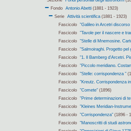
Fondo
Antonio Abetti
(1881 - 1923)
Serie
Attività scientifica
(1881 - 1923)
Fascicolo
"Galileo in Arcetri discors
Fascicolo
"Tavole per il nascere e tra
Fascicolo
"Stelle di Mnemosine. Carto
Fascicolo
"Salmoiraghi. Progetto pel 
Fascicolo
"1. Il Bamberg d'Arcetri. P
Fascicolo
"Piccolo meridiano. Costant
Fascicolo
"Stelle: corrispondenza "
(1
Fascicolo
"Kreutz. Corrispondenza in
Fascicolo
"Comete"
(1896)
Fascicolo
"Prime determinazioni di tem
Fascicolo
"Kleines Meridian-Instrum
Fascicolo
"Corrispondenza"
(1896 - 
Fascicolo
"Manoscritti di studi astrono
Fascicolo
"Opposizioni di Giove 1775