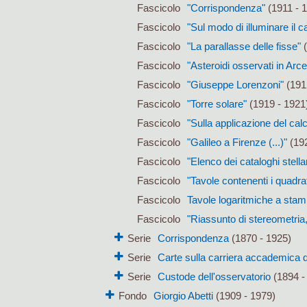
Fascicolo
"Corrispondenza"
(1911 - 
Fascicolo
"Sul modo di illuminare il c
Fascicolo
"La parallasse delle fisse"
(
Fascicolo
"Asteroidi osservati in Arcet
Fascicolo
"Giuseppe Lorenzoni"
(191
Fascicolo
"Torre solare"
(1919 - 1921
Fascicolo
"Sulla applicazione del calc
Fascicolo
"Galileo a Firenze (...)"
(19
Fascicolo
"Elenco dei cataloghi stella
Fascicolo
"Tavole contenenti i quadra
Fascicolo
Tavole logaritmiche a sta
Fascicolo
"Riassunto di stereometria, 
Serie
Corrispondenza
(1870 - 1925)
Serie
Carte sulla carriera accademica d
Serie
Custode dell'osservatorio
(1894 -
Fondo
Giorgio Abetti
(1909 - 1979)