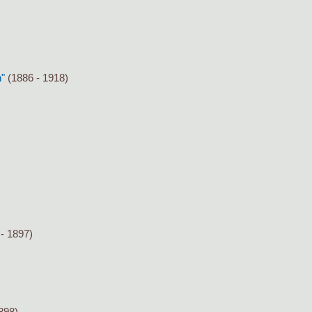
h"
(1886 - 1918)
- 1897)
898)