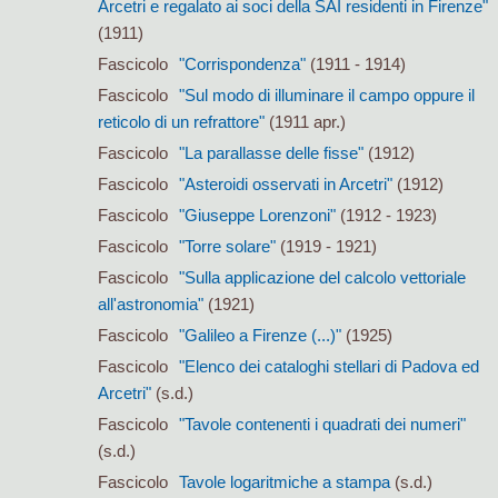
Arcetri e regalato ai soci della SAI residenti in Firenze"
(1911)
Fascicolo
"Corrispondenza"
(1911 - 1914)
Fascicolo
"Sul modo di illuminare il campo oppure il
reticolo di un refrattore"
(1911 apr.)
Fascicolo
"La parallasse delle fisse"
(1912)
Fascicolo
"Asteroidi osservati in Arcetri"
(1912)
Fascicolo
"Giuseppe Lorenzoni"
(1912 - 1923)
Fascicolo
"Torre solare"
(1919 - 1921)
Fascicolo
"Sulla applicazione del calcolo vettoriale
all'astronomia"
(1921)
Fascicolo
"Galileo a Firenze (...)"
(1925)
Fascicolo
"Elenco dei cataloghi stellari di Padova ed
Arcetri"
(s.d.)
Fascicolo
"Tavole contenenti i quadrati dei numeri"
(s.d.)
Fascicolo
Tavole logaritmiche a stampa
(s.d.)