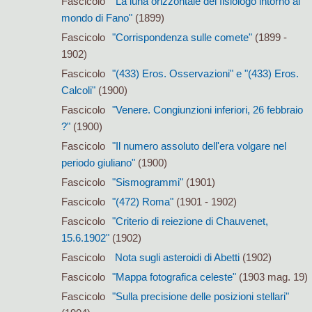
Fascicolo
"La luna orizzontale del fisiologo intorno al
mondo di Fano"
(1899)
Fascicolo
"Corrispondenza sulle comete"
(1899 -
1902)
Fascicolo
"(433) Eros. Osservazioni" e "(433) Eros.
Calcoli"
(1900)
Fascicolo
"Venere. Congiunzioni inferiori, 26 febbraio
?"
(1900)
Fascicolo
"Il numero assoluto dell'era volgare nel
periodo giuliano"
(1900)
Fascicolo
"Sismogrammi"
(1901)
Fascicolo
"(472) Roma"
(1901 - 1902)
Fascicolo
"Criterio di reiezione di Chauvenet,
15.6.1902"
(1902)
Fascicolo
Nota sugli asteroidi di Abetti
(1902)
Fascicolo
"Mappa fotografica celeste"
(1903 mag. 19)
Fascicolo
"Sulla precisione delle posizioni stellari"