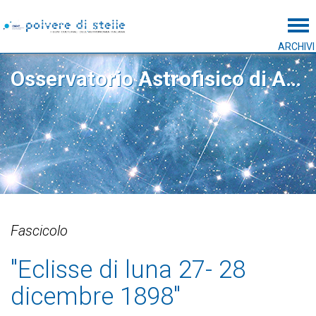
Tog
ARCHIVI
Osservatorio Astrofisico di Arcetri
Fascicolo
"Eclisse di luna 27- 28
dicembre 1898"