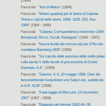
(1904)
Fascicolo
"Tesi di Albera"
(1904)
Fascicolo
"Minimi quadrati per le lastre di Catania.
Teoria e calcoli delle lastre. 1668. 1826. 203. Nov.
1904"
(1904 - 1905)
Fascicolo
"Catania. Corrispondenza novembre 1904.
Bemporad, Riccò, Cerulli, Rodriguez"
(1904 - 1907)
Fascicolo
"Nuova livella dei microscopi per il Piccolo
meridiano Bamberg 1905"
(1905)
Fascicolo
"Sul calcolo delle posizioni delle stelle polari
colla tavola V delle tavole di precessione di Gould.
Esempio. A.A."
(1906)
Fascicolo
"Saturno. 4, 6, 10 maggio 1906. Über die
bevorstehende Konjunktion von Saturn etc. pubblicato
in A.N. 4126"
(1906)
Fascicolo
"Il passaggio di Mercurio. 14 novembre
1907"
(1907 - 1908)
Fascicolo
"Rapporto pel triennio 1903-04- 05.