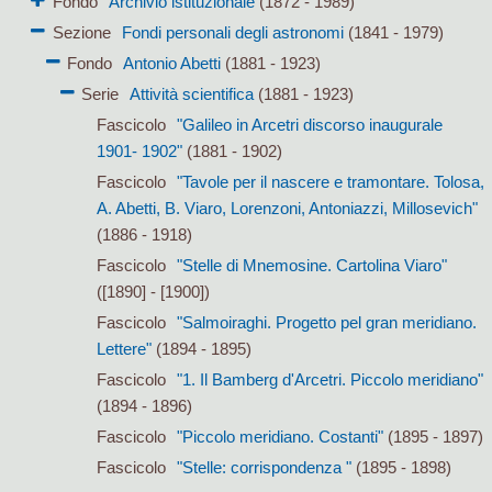
Fondo
Archivio istituzionale
(1872 - 1989)
Sezione
Fondi personali degli astronomi
(1841 - 1979)
Fondo
Antonio Abetti
(1881 - 1923)
Serie
Attività scientifica
(1881 - 1923)
Fascicolo
"Galileo in Arcetri discorso inaugurale
1901- 1902"
(1881 - 1902)
Fascicolo
"Tavole per il nascere e tramontare. Tolosa,
A. Abetti, B. Viaro, Lorenzoni, Antoniazzi, Millosevich"
(1886 - 1918)
Fascicolo
"Stelle di Mnemosine. Cartolina Viaro"
([1890] - [1900])
Fascicolo
"Salmoiraghi. Progetto pel gran meridiano.
Lettere"
(1894 - 1895)
Fascicolo
"1. Il Bamberg d'Arcetri. Piccolo meridiano"
(1894 - 1896)
Fascicolo
"Piccolo meridiano. Costanti"
(1895 - 1897)
Fascicolo
"Stelle: corrispondenza "
(1895 - 1898)