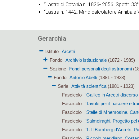
“Lastre di Catania n. 1826- 2056. Spettr. 33
“Lastra n. 1442. Mmq calcolatore Annibale V
Gerarchia
Istituto
Arcetri
Fondo
Archivio istituzionale
(1872 - 1989)
Sezione
Fondi personali degli astronomi
(18
Fondo
Antonio Abetti
(1881 - 1923)
Serie
Attività scientifica
(1881 - 1923)
Fascicolo
"Galileo in Arcetri discors
Fascicolo
"Tavole per il nascere e tra
Fascicolo
"Stelle di Mnemosine. Carto
Fascicolo
"Salmoiraghi. Progetto pel 
Fascicolo
"1. Il Bamberg d'Arcetri. P
Fascicolo
"Piccolo meridiano. Costant