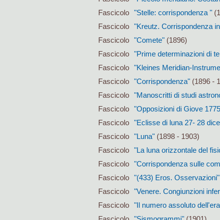
Fascicolo
"Stelle: corrispondenza "
(1
Fascicolo
"Kreutz. Corrispondenza in
Fascicolo
"Comete"
(1896)
Fascicolo
"Prime determinazioni di tem
Fascicolo
"Kleines Meridian-Instrum
Fascicolo
"Corrispondenza"
(1896 - 
Fascicolo
"Manoscritti di studi astrono
Fascicolo
"Opposizioni di Giove 1775
Fascicolo
"Eclisse di luna 27- 28 di
Fascicolo
"Luna"
(1898 - 1903)
Fascicolo
"La luna orizzontale del fi
Fascicolo
"Corrispondenza sulle com
Fascicolo
"(433) Eros. Osservazioni" 
Fascicolo
"Venere. Congiunzioni inferi
Fascicolo
"Il numero assoluto dell'era
Fascicolo
"Sismogrammi"
(1901)