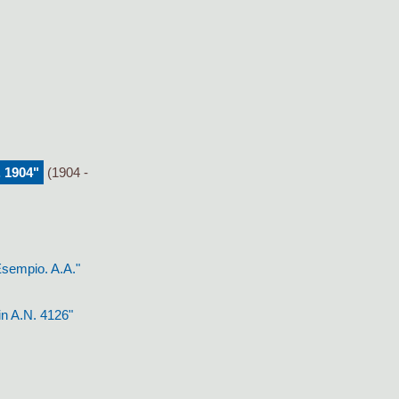
. 1904"
(1904 -
 Esempio. A.A."
in A.N. 4126"