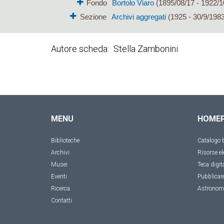
Fondo
Bortolo Viaro
(1895/08/17 - 1922/1
Sezione
Archivi aggregati
(1925 - 30/9/1983
Autore scheda
Stella Zambonini
MENU
HOME
Biblioteche
Catalogo b
Archivi
Risorse el
Musei
Teca digit
Eventi
Pubblicar
Ricerca
Astronom
Contatti