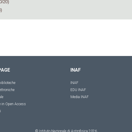
0/20)
)
PAGE
INAF
iblioteche
INAF
ettroniche
EDU INAF
ale
Media INAF
e in Open Access
i
© Istituto Nazionale di Astrofisica
2026