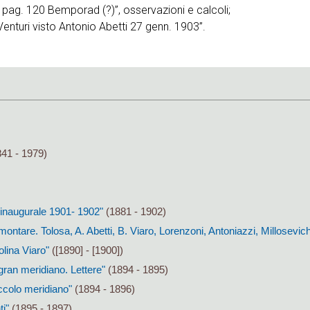
° pag. 120 Bemporad (?)”, osservazioni e calcoli;
enturi visto Antonio Abetti 27 genn. 1903”.
41 - 1979)
o inaugurale 1901- 1902"
(1881 - 1902)
montare. Tolosa, A. Abetti, B. Viaro, Lorenzoni, Antoniazzi, Millosevic
lina Viaro"
([1890] - [1900])
gran meridiano. Lettere"
(1894 - 1895)
iccolo meridiano"
(1894 - 1896)
i"
(1895 - 1897)