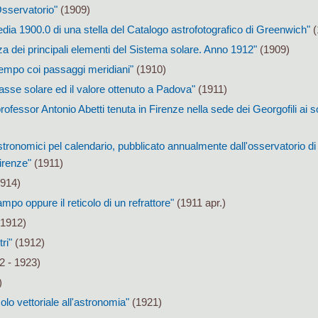
'Osservatorio"
(1909)
dia 1900.0 di una stella del Catalogo astrofotografico di Greenwich"
(
nza dei principali elementi del Sistema solare. Anno 1912"
(1909)
tempo coi passaggi meridiani"
(1910)
allasse solare ed il valore ottenuto a Padova"
(1911)
ofessor Antonio Abetti tenuta in Firenze nella sede dei Georgofili ai so
 astronomici pel calendario, pubblicato annualmente dall'osservatorio di 
Firenze"
(1911)
1914)
ampo oppure il reticolo di un refrattore"
(1911 apr.)
1912)
ri"
(1912)
2 - 1923)
)
olo vettoriale all'astronomia"
(1921)