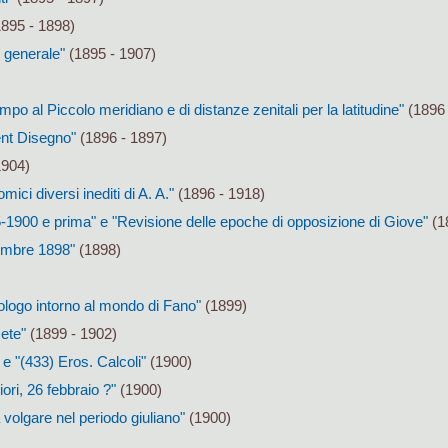
895 - 1898)
 generale"
(1895 - 1907)
po al Piccolo meridiano e di distanze zenitali per la latitudine"
(1896 
ent Disegno"
(1896 - 1897)
1904)
mici diversi inediti di A. A."
(1896 - 1918)
-1900 e prima" e "Revisione delle epoche di opposizione di Giove"
(1
cembre 1898"
(1898)
siologo intorno al mondo di Fano"
(1899)
ete"
(1899 - 1902)
e "(433) Eros. Calcoli"
(1900)
ori, 26 febbraio ?"
(1900)
 volgare nel periodo giuliano"
(1900)