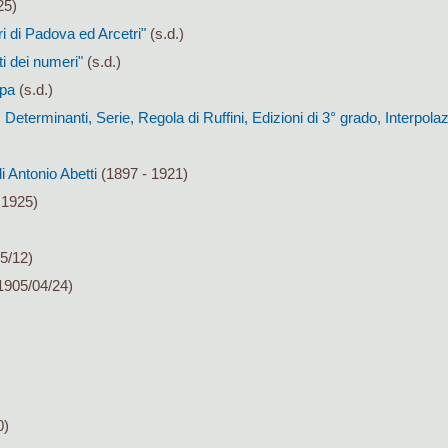
25)
ri di Padova ed Arcetri"
(s.d.)
ti dei numeri"
(s.d.)
mpa
(s.d.)
Determinanti, Serie, Regola di Ruffini, Edizioni di 3° grado, Interpola
i Antonio Abetti
(1897 - 1921)
 1925)
5/12)
1905/04/24)
0)