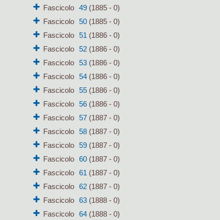
Fascicolo
49
(1885 - 0)
Fascicolo
50
(1885 - 0)
Fascicolo
51
(1886 - 0)
Fascicolo
52
(1886 - 0)
Fascicolo
53
(1886 - 0)
Fascicolo
54
(1886 - 0)
Fascicolo
55
(1886 - 0)
Fascicolo
56
(1886 - 0)
Fascicolo
57
(1887 - 0)
Fascicolo
58
(1887 - 0)
Fascicolo
59
(1887 - 0)
Fascicolo
60
(1887 - 0)
Fascicolo
61
(1887 - 0)
Fascicolo
62
(1887 - 0)
Fascicolo
63
(1888 - 0)
Fascicolo
64
(1888 - 0)