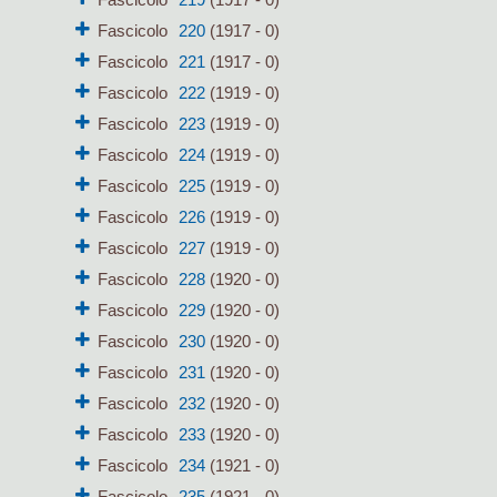
Fascicolo
220
(1917 - 0)
Fascicolo
221
(1917 - 0)
Fascicolo
222
(1919 - 0)
Fascicolo
223
(1919 - 0)
Fascicolo
224
(1919 - 0)
Fascicolo
225
(1919 - 0)
Fascicolo
226
(1919 - 0)
Fascicolo
227
(1919 - 0)
Fascicolo
228
(1920 - 0)
Fascicolo
229
(1920 - 0)
Fascicolo
230
(1920 - 0)
Fascicolo
231
(1920 - 0)
Fascicolo
232
(1920 - 0)
Fascicolo
233
(1920 - 0)
Fascicolo
234
(1921 - 0)
Fascicolo
235
(1921 - 0)