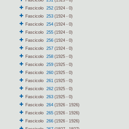
Fascicolo
252
(1924 - 0)
Fascicolo
253
(1924 - 0)
Fascicolo
254
(1924 - 0)
Fascicolo
255
(1924 - 0)
Fascicolo
256
(1924 - 0)
Fascicolo
257
(1924 - 0)
Fascicolo
258
(1925 - 0)
Fascicolo
259
(1925 - 0)
Fascicolo
260
(1925 - 0)
Fascicolo
261
(1925 - 0)
Fascicolo
262
(1925 - 0)
Fascicolo
263
(1925 - 0)
Fascicolo
264
(1926 - 1926)
Fascicolo
265
(1926 - 1926)
Fascicolo
266
(1926 - 1926)
Fascicolo
267
(1927 - 1927)