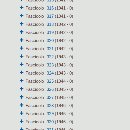
Fascicolo
316
(1941 - 0)
Fascicolo
317
(1941 - 0)
Fascicolo
318
(1942 - 0)
Fascicolo
319
(1942 - 0)
Fascicolo
320
(1942 - 0)
Fascicolo
321
(1942 - 0)
Fascicolo
322
(1943 - 0)
Fascicolo
323
(1943 - 0)
Fascicolo
324
(1943 - 0)
Fascicolo
325
(1944 - 0)
Fascicolo
326
(1945 - 0)
Fascicolo
327
(1945 - 0)
Fascicolo
328
(1946 - 0)
Fascicolo
329
(1946 - 0)
Fascicolo
330
(1946 - 0)
Fascicolo
331
(1946 - 0)