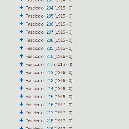
Fascicolo
204
(1915 - 0)
Fascicolo
205
(1915 - 0)
Fascicolo
206
(1915 - 0)
Fascicolo
207
(1915 - 0)
Fascicolo
208
(1915 - 0)
Fascicolo
209
(1915 - 0)
Fascicolo
210
(1916 - 0)
Fascicolo
211
(1916 - 0)
Fascicolo
212
(1916 - 0)
Fascicolo
213
(1916 - 0)
Fascicolo
214
(1916 - 0)
Fascicolo
215
(1916 - 0)
Fascicolo
216
(1917 - 0)
Fascicolo
217
(1917 - 0)
Fascicolo
218
(1917 - 0)
Fascicolo
219
(1917 - 0)