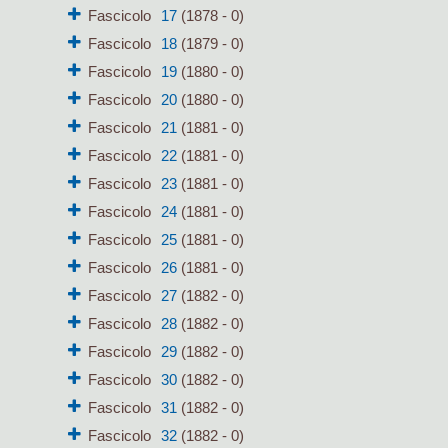
Fascicolo
17
(1878 - 0)
Fascicolo
18
(1879 - 0)
Fascicolo
19
(1880 - 0)
Fascicolo
20
(1880 - 0)
Fascicolo
21
(1881 - 0)
Fascicolo
22
(1881 - 0)
Fascicolo
23
(1881 - 0)
Fascicolo
24
(1881 - 0)
Fascicolo
25
(1881 - 0)
Fascicolo
26
(1881 - 0)
Fascicolo
27
(1882 - 0)
Fascicolo
28
(1882 - 0)
Fascicolo
29
(1882 - 0)
Fascicolo
30
(1882 - 0)
Fascicolo
31
(1882 - 0)
Fascicolo
32
(1882 - 0)