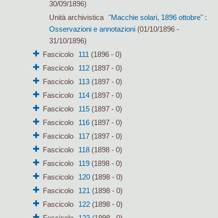
30/09/1896)
Unità archivistica
"Macchie solari, 1896 ottobre" :
Osservazioni e annotazioni
(01/10/1896 -
31/10/1896)
Fascicolo
111
(1896 - 0)
Fascicolo
112
(1897 - 0)
Fascicolo
113
(1897 - 0)
Fascicolo
114
(1897 - 0)
Fascicolo
115
(1897 - 0)
Fascicolo
116
(1897 - 0)
Fascicolo
117
(1897 - 0)
Fascicolo
118
(1898 - 0)
Fascicolo
119
(1898 - 0)
Fascicolo
120
(1898 - 0)
Fascicolo
121
(1898 - 0)
Fascicolo
122
(1898 - 0)
Fascicolo
123
(1898 - 0)