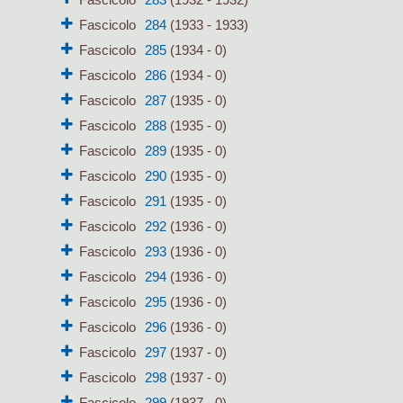
Fascicolo
284
(1933 - 1933)
Fascicolo
285
(1934 - 0)
Fascicolo
286
(1934 - 0)
Fascicolo
287
(1935 - 0)
Fascicolo
288
(1935 - 0)
Fascicolo
289
(1935 - 0)
Fascicolo
290
(1935 - 0)
Fascicolo
291
(1935 - 0)
Fascicolo
292
(1936 - 0)
Fascicolo
293
(1936 - 0)
Fascicolo
294
(1936 - 0)
Fascicolo
295
(1936 - 0)
Fascicolo
296
(1936 - 0)
Fascicolo
297
(1937 - 0)
Fascicolo
298
(1937 - 0)
Fascicolo
299
(1937 - 0)