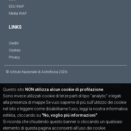
EDU INAF
Media INAF
LINKS
Crediti
Cookies
Privacy
© Istituto Nazionale di Astrofisica
2026
Polvere di stelle : i beni culturali dell'astronomia italiana
di
INAF Istituto
Questo sito
NON utilizza alcun cookie di profilazione
.
Nazionale di Astrofisica
è distribuito con
Sono invece utilizzati cookie di terze parti di tipo "analytic" e legati
Licenza
Creative Commons Attribuzione - Non commerciale - Condividi allo
alla presenza di mappe.Se vuoi saperne di più sull'utilizzo dei cookie
stesso modo 4.0 Internazionale
nel sito e leggere come disabilitarne l'uso, leggi la nostra informativa
estesa, cliccando su
"No, voglio più informazioni"
.
Si ricorda che chiudendo questo banner o cliccando un qualsiasi
elemento di questa pagina acconsenti all'uso dei cookie.