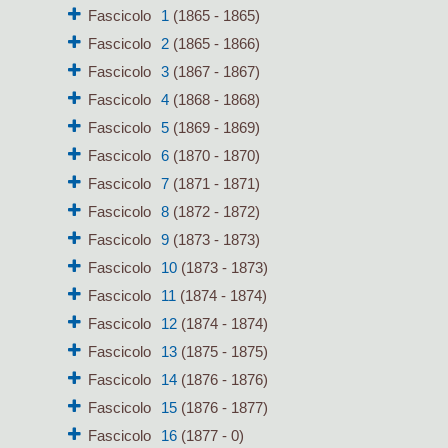
Fascicolo
1
(1865 - 1865)
Fascicolo
2
(1865 - 1866)
Fascicolo
3
(1867 - 1867)
Fascicolo
4
(1868 - 1868)
Fascicolo
5
(1869 - 1869)
Fascicolo
6
(1870 - 1870)
Fascicolo
7
(1871 - 1871)
Fascicolo
8
(1872 - 1872)
Fascicolo
9
(1873 - 1873)
Fascicolo
10
(1873 - 1873)
Fascicolo
11
(1874 - 1874)
Fascicolo
12
(1874 - 1874)
Fascicolo
13
(1875 - 1875)
Fascicolo
14
(1876 - 1876)
Fascicolo
15
(1876 - 1877)
Fascicolo
16
(1877 - 0)