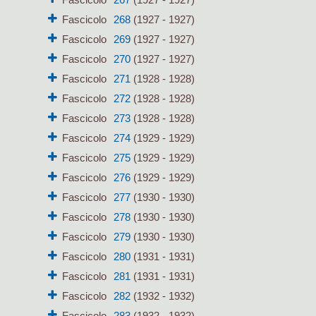
Fascicolo
268
(1927 - 1927)
Fascicolo
269
(1927 - 1927)
Fascicolo
270
(1927 - 1927)
Fascicolo
271
(1928 - 1928)
Fascicolo
272
(1928 - 1928)
Fascicolo
273
(1928 - 1928)
Fascicolo
274
(1929 - 1929)
Fascicolo
275
(1929 - 1929)
Fascicolo
276
(1929 - 1929)
Fascicolo
277
(1930 - 1930)
Fascicolo
278
(1930 - 1930)
Fascicolo
279
(1930 - 1930)
Fascicolo
280
(1931 - 1931)
Fascicolo
281
(1931 - 1931)
Fascicolo
282
(1932 - 1932)
Fascicolo
283
(1932 - 1932)