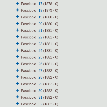
Fascicolo
17
(1878 - 0)
Fascicolo
18
(1879 - 0)
Fascicolo
19
(1880 - 0)
Fascicolo
20
(1880 - 0)
Fascicolo
21
(1881 - 0)
Fascicolo
22
(1881 - 0)
Fascicolo
23
(1881 - 0)
Fascicolo
24
(1881 - 0)
Fascicolo
25
(1881 - 0)
Fascicolo
26
(1881 - 0)
Fascicolo
27
(1882 - 0)
Fascicolo
28
(1882 - 0)
Fascicolo
29
(1882 - 0)
Fascicolo
30
(1882 - 0)
Fascicolo
31
(1882 - 0)
Fascicolo
32
(1882 - 0)