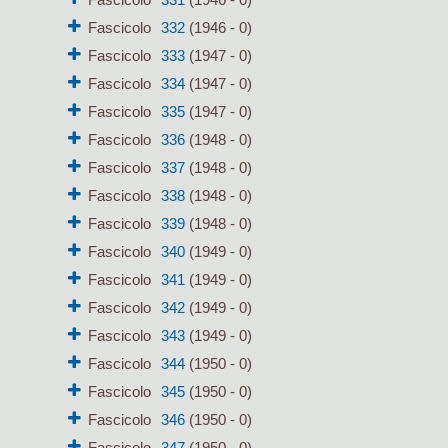
Fascicolo
332
(1946 - 0)
Fascicolo
333
(1947 - 0)
Fascicolo
334
(1947 - 0)
Fascicolo
335
(1947 - 0)
Fascicolo
336
(1948 - 0)
Fascicolo
337
(1948 - 0)
Fascicolo
338
(1948 - 0)
Fascicolo
339
(1948 - 0)
Fascicolo
340
(1949 - 0)
Fascicolo
341
(1949 - 0)
Fascicolo
342
(1949 - 0)
Fascicolo
343
(1949 - 0)
Fascicolo
344
(1950 - 0)
Fascicolo
345
(1950 - 0)
Fascicolo
346
(1950 - 0)
Fascicolo
347
(1950 - 0)