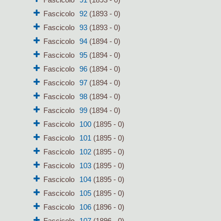
Fascicolo
92
(1893 - 0)
Fascicolo
93
(1893 - 0)
Fascicolo
94
(1894 - 0)
Fascicolo
95
(1894 - 0)
Fascicolo
96
(1894 - 0)
Fascicolo
97
(1894 - 0)
Fascicolo
98
(1894 - 0)
Fascicolo
99
(1894 - 0)
Fascicolo
100
(1895 - 0)
Fascicolo
101
(1895 - 0)
Fascicolo
102
(1895 - 0)
Fascicolo
103
(1895 - 0)
Fascicolo
104
(1895 - 0)
Fascicolo
105
(1895 - 0)
Fascicolo
106
(1896 - 0)
Fascicolo
107
(1896 - 0)