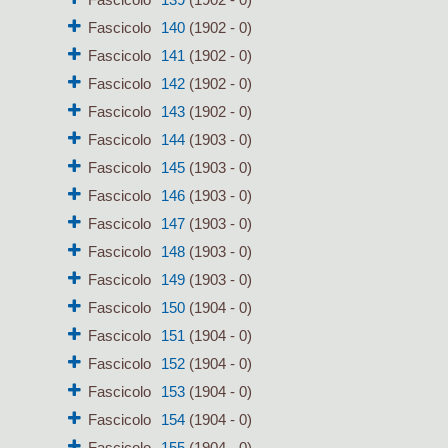
Fascicolo
140
(1902 - 0)
Fascicolo
141
(1902 - 0)
Fascicolo
142
(1902 - 0)
Fascicolo
143
(1902 - 0)
Fascicolo
144
(1903 - 0)
Fascicolo
145
(1903 - 0)
Fascicolo
146
(1903 - 0)
Fascicolo
147
(1903 - 0)
Fascicolo
148
(1903 - 0)
Fascicolo
149
(1903 - 0)
Fascicolo
150
(1904 - 0)
Fascicolo
151
(1904 - 0)
Fascicolo
152
(1904 - 0)
Fascicolo
153
(1904 - 0)
Fascicolo
154
(1904 - 0)
Fascicolo
155
(1904 - 0)