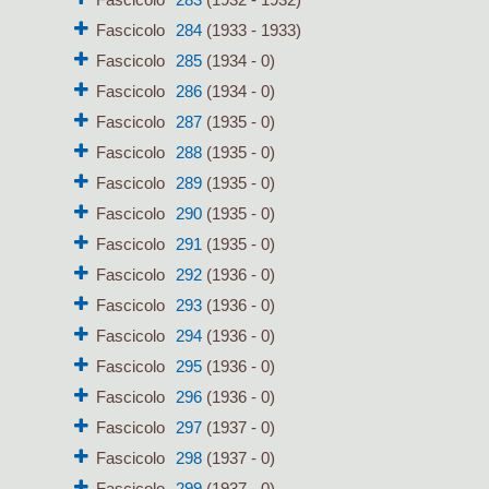
Fascicolo
284
(1933 - 1933)
Fascicolo
285
(1934 - 0)
Fascicolo
286
(1934 - 0)
Fascicolo
287
(1935 - 0)
Fascicolo
288
(1935 - 0)
Fascicolo
289
(1935 - 0)
Fascicolo
290
(1935 - 0)
Fascicolo
291
(1935 - 0)
Fascicolo
292
(1936 - 0)
Fascicolo
293
(1936 - 0)
Fascicolo
294
(1936 - 0)
Fascicolo
295
(1936 - 0)
Fascicolo
296
(1936 - 0)
Fascicolo
297
(1937 - 0)
Fascicolo
298
(1937 - 0)
Fascicolo
299
(1937 - 0)