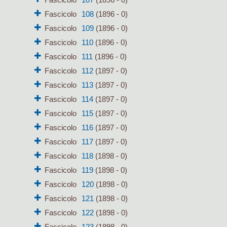
Fascicolo
108
(1896 - 0)
Fascicolo
109
(1896 - 0)
Fascicolo
110
(1896 - 0)
Fascicolo
111
(1896 - 0)
Fascicolo
112
(1897 - 0)
Fascicolo
113
(1897 - 0)
Fascicolo
114
(1897 - 0)
Fascicolo
115
(1897 - 0)
Fascicolo
116
(1897 - 0)
Fascicolo
117
(1897 - 0)
Fascicolo
118
(1898 - 0)
Fascicolo
119
(1898 - 0)
Fascicolo
120
(1898 - 0)
Fascicolo
121
(1898 - 0)
Fascicolo
122
(1898 - 0)
Fascicolo
123
(1898 - 0)