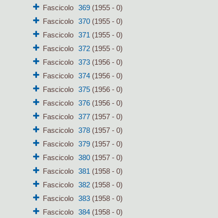
Fascicolo
369
(1955 - 0)
Fascicolo
370
(1955 - 0)
Fascicolo
371
(1955 - 0)
Fascicolo
372
(1955 - 0)
Fascicolo
373
(1956 - 0)
Fascicolo
374
(1956 - 0)
Fascicolo
375
(1956 - 0)
Fascicolo
376
(1956 - 0)
Fascicolo
377
(1957 - 0)
Fascicolo
378
(1957 - 0)
Fascicolo
379
(1957 - 0)
Fascicolo
380
(1957 - 0)
Fascicolo
381
(1958 - 0)
Fascicolo
382
(1958 - 0)
Fascicolo
383
(1958 - 0)
Fascicolo
384
(1958 - 0)