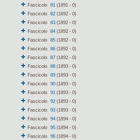
Fascicolo
81
(1891 - 0)
Fascicolo
82
(1892 - 0)
Fascicolo
83
(1892 - 0)
Fascicolo
84
(1892 - 0)
Fascicolo
85
(1892 - 0)
Fascicolo
86
(1892 - 0)
Fascicolo
87
(1892 - 0)
Fascicolo
88
(1893 - 0)
Fascicolo
89
(1893 - 0)
Fascicolo
90
(1893 - 0)
Fascicolo
91
(1893 - 0)
Fascicolo
92
(1893 - 0)
Fascicolo
93
(1893 - 0)
Fascicolo
94
(1894 - 0)
Fascicolo
95
(1894 - 0)
Fascicolo
96
(1894 - 0)