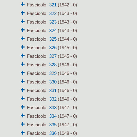
Fascicolo
321
(1942 - 0)
Fascicolo
322
(1943 - 0)
Fascicolo
323
(1943 - 0)
Fascicolo
324
(1943 - 0)
Fascicolo
325
(1944 - 0)
Fascicolo
326
(1945 - 0)
Fascicolo
327
(1945 - 0)
Fascicolo
328
(1946 - 0)
Fascicolo
329
(1946 - 0)
Fascicolo
330
(1946 - 0)
Fascicolo
331
(1946 - 0)
Fascicolo
332
(1946 - 0)
Fascicolo
333
(1947 - 0)
Fascicolo
334
(1947 - 0)
Fascicolo
335
(1947 - 0)
Fascicolo
336
(1948 - 0)