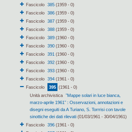
Fascicolo
385
(1959 - 0)
Fascicolo
386
(1959 - 0)
Fascicolo
387
(1959 - 0)
Fascicolo
388
(1959 - 0)
Fascicolo
389
(1960 - 0)
Fascicolo
390
(1960 - 0)
Fascicolo
391
(1960 - 0)
Fascicolo
392
(1960 - 0)
Fascicolo
393
(1960 - 0)
Fascicolo
394
(1961 - 0)
Fascicolo
395
(1961 - 0)
Unità archivistica
"Mappe solari in luce bianca,
marzo-aprile 1961" : Osservazioni, annotazioni e
disegni eseguiti da A Turiano, S. Torrrisi con tavole
sinottiche dei dati rilevati
(01/03/1961 - 30/04/1961)
Fascicolo
396
(1961 - 0)