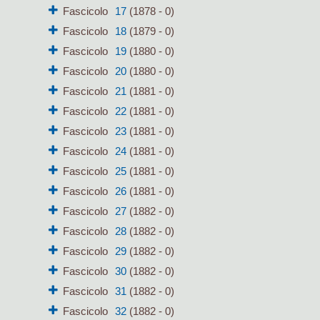
Fascicolo
17
(1878 - 0)
Fascicolo
18
(1879 - 0)
Fascicolo
19
(1880 - 0)
Fascicolo
20
(1880 - 0)
Fascicolo
21
(1881 - 0)
Fascicolo
22
(1881 - 0)
Fascicolo
23
(1881 - 0)
Fascicolo
24
(1881 - 0)
Fascicolo
25
(1881 - 0)
Fascicolo
26
(1881 - 0)
Fascicolo
27
(1882 - 0)
Fascicolo
28
(1882 - 0)
Fascicolo
29
(1882 - 0)
Fascicolo
30
(1882 - 0)
Fascicolo
31
(1882 - 0)
Fascicolo
32
(1882 - 0)