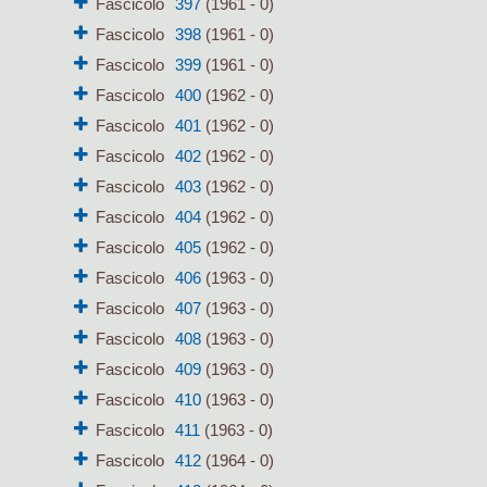
Fascicolo
397
(1961 - 0)
Fascicolo
398
(1961 - 0)
Fascicolo
399
(1961 - 0)
Fascicolo
400
(1962 - 0)
Fascicolo
401
(1962 - 0)
Fascicolo
402
(1962 - 0)
Fascicolo
403
(1962 - 0)
Fascicolo
404
(1962 - 0)
Fascicolo
405
(1962 - 0)
Fascicolo
406
(1963 - 0)
Fascicolo
407
(1963 - 0)
Fascicolo
408
(1963 - 0)
Fascicolo
409
(1963 - 0)
Fascicolo
410
(1963 - 0)
Fascicolo
411
(1963 - 0)
Fascicolo
412
(1964 - 0)