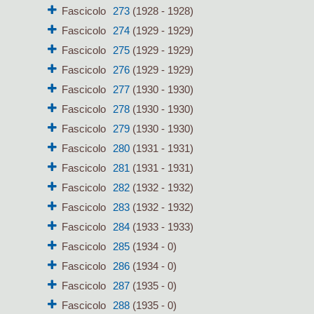
Fascicolo
273
(1928 - 1928)
Fascicolo
274
(1929 - 1929)
Fascicolo
275
(1929 - 1929)
Fascicolo
276
(1929 - 1929)
Fascicolo
277
(1930 - 1930)
Fascicolo
278
(1930 - 1930)
Fascicolo
279
(1930 - 1930)
Fascicolo
280
(1931 - 1931)
Fascicolo
281
(1931 - 1931)
Fascicolo
282
(1932 - 1932)
Fascicolo
283
(1932 - 1932)
Fascicolo
284
(1933 - 1933)
Fascicolo
285
(1934 - 0)
Fascicolo
286
(1934 - 0)
Fascicolo
287
(1935 - 0)
Fascicolo
288
(1935 - 0)