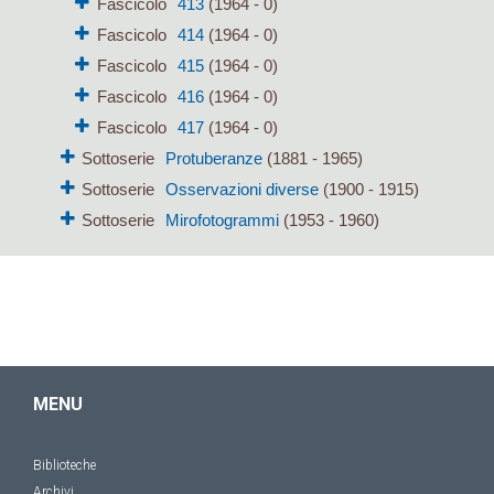
Fascicolo
413
(1964 - 0)
Fascicolo
414
(1964 - 0)
Fascicolo
415
(1964 - 0)
Fascicolo
416
(1964 - 0)
Fascicolo
417
(1964 - 0)
Sottoserie
Protuberanze
(1881 - 1965)
Sottoserie
Osservazioni diverse
(1900 - 1915)
Sottoserie
Mirofotogrammi
(1953 - 1960)
MENU
Biblioteche
Archivi