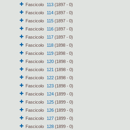
Fascicolo
113
(1897 - 0)
Fascicolo
114
(1897 - 0)
Fascicolo
115
(1897 - 0)
Fascicolo
116
(1897 - 0)
Fascicolo
117
(1897 - 0)
Fascicolo
118
(1898 - 0)
Fascicolo
119
(1898 - 0)
Fascicolo
120
(1898 - 0)
Fascicolo
121
(1898 - 0)
Fascicolo
122
(1898 - 0)
Fascicolo
123
(1898 - 0)
Fascicolo
124
(1899 - 0)
Fascicolo
125
(1899 - 0)
Fascicolo
126
(1899 - 0)
Fascicolo
127
(1899 - 0)
Fascicolo
128
(1899 - 0)