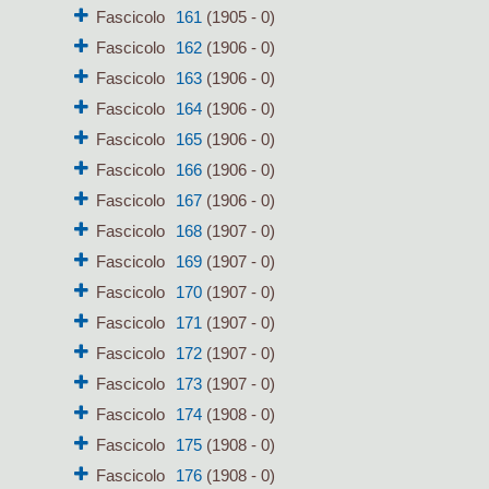
Fascicolo
161
(1905 - 0)
Fascicolo
162
(1906 - 0)
Fascicolo
163
(1906 - 0)
Fascicolo
164
(1906 - 0)
Fascicolo
165
(1906 - 0)
Fascicolo
166
(1906 - 0)
Fascicolo
167
(1906 - 0)
Fascicolo
168
(1907 - 0)
Fascicolo
169
(1907 - 0)
Fascicolo
170
(1907 - 0)
Fascicolo
171
(1907 - 0)
Fascicolo
172
(1907 - 0)
Fascicolo
173
(1907 - 0)
Fascicolo
174
(1908 - 0)
Fascicolo
175
(1908 - 0)
Fascicolo
176
(1908 - 0)