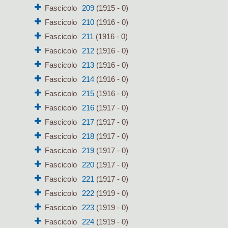
Fascicolo
209
(1915 - 0)
Fascicolo
210
(1916 - 0)
Fascicolo
211
(1916 - 0)
Fascicolo
212
(1916 - 0)
Fascicolo
213
(1916 - 0)
Fascicolo
214
(1916 - 0)
Fascicolo
215
(1916 - 0)
Fascicolo
216
(1917 - 0)
Fascicolo
217
(1917 - 0)
Fascicolo
218
(1917 - 0)
Fascicolo
219
(1917 - 0)
Fascicolo
220
(1917 - 0)
Fascicolo
221
(1917 - 0)
Fascicolo
222
(1919 - 0)
Fascicolo
223
(1919 - 0)
Fascicolo
224
(1919 - 0)