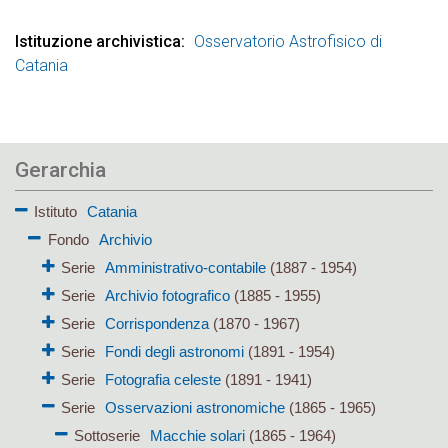
Istituzione archivistica
Osservatorio Astrofisico di
Catania
Gerarchia
Istituto
Catania
Fondo
Archivio
Serie
Amministrativo-contabile
(1887 - 1954)
Serie
Archivio fotografico
(1885 - 1955)
Serie
Corrispondenza
(1870 - 1967)
Serie
Fondi degli astronomi
(1891 - 1954)
Serie
Fotografia celeste
(1891 - 1941)
Serie
Osservazioni astronomiche
(1865 - 1965)
Sottoserie
Macchie solari
(1865 - 1964)