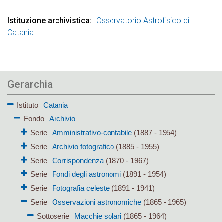
Istituzione archivistica
Osservatorio Astrofisico di
Catania
Gerarchia
Istituto
Catania
Fondo
Archivio
Serie
Amministrativo-contabile
(1887 - 1954)
Serie
Archivio fotografico
(1885 - 1955)
Serie
Corrispondenza
(1870 - 1967)
Serie
Fondi degli astronomi
(1891 - 1954)
Serie
Fotografia celeste
(1891 - 1941)
Serie
Osservazioni astronomiche
(1865 - 1965)
Sottoserie
Macchie solari
(1865 - 1964)