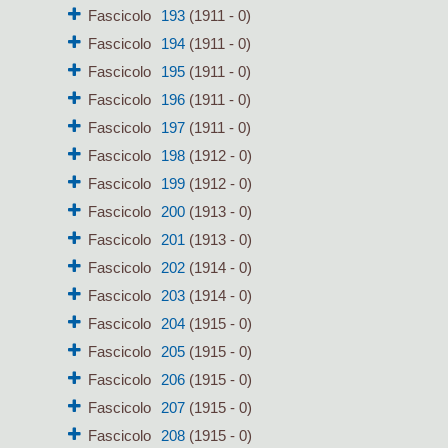
Fascicolo
193
(1911 - 0)
Fascicolo
194
(1911 - 0)
Fascicolo
195
(1911 - 0)
Fascicolo
196
(1911 - 0)
Fascicolo
197
(1911 - 0)
Fascicolo
198
(1912 - 0)
Fascicolo
199
(1912 - 0)
Fascicolo
200
(1913 - 0)
Fascicolo
201
(1913 - 0)
Fascicolo
202
(1914 - 0)
Fascicolo
203
(1914 - 0)
Fascicolo
204
(1915 - 0)
Fascicolo
205
(1915 - 0)
Fascicolo
206
(1915 - 0)
Fascicolo
207
(1915 - 0)
Fascicolo
208
(1915 - 0)