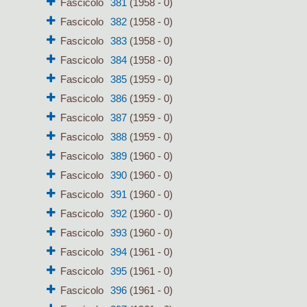
Fascicolo
381
(1958 - 0)
Fascicolo
382
(1958 - 0)
Fascicolo
383
(1958 - 0)
Fascicolo
384
(1958 - 0)
Fascicolo
385
(1959 - 0)
Fascicolo
386
(1959 - 0)
Fascicolo
387
(1959 - 0)
Fascicolo
388
(1959 - 0)
Fascicolo
389
(1960 - 0)
Fascicolo
390
(1960 - 0)
Fascicolo
391
(1960 - 0)
Fascicolo
392
(1960 - 0)
Fascicolo
393
(1960 - 0)
Fascicolo
394
(1961 - 0)
Fascicolo
395
(1961 - 0)
Fascicolo
396
(1961 - 0)