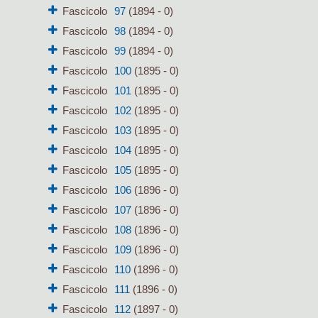
Fascicolo
97
(1894 - 0)
Fascicolo
98
(1894 - 0)
Fascicolo
99
(1894 - 0)
Fascicolo
100
(1895 - 0)
Fascicolo
101
(1895 - 0)
Fascicolo
102
(1895 - 0)
Fascicolo
103
(1895 - 0)
Fascicolo
104
(1895 - 0)
Fascicolo
105
(1895 - 0)
Fascicolo
106
(1896 - 0)
Fascicolo
107
(1896 - 0)
Fascicolo
108
(1896 - 0)
Fascicolo
109
(1896 - 0)
Fascicolo
110
(1896 - 0)
Fascicolo
111
(1896 - 0)
Fascicolo
112
(1897 - 0)