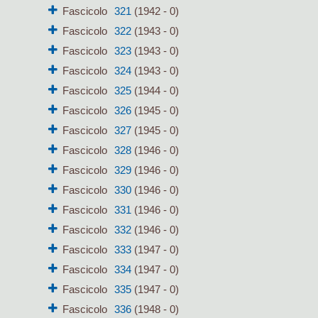
Fascicolo
321
(1942 - 0)
Fascicolo
322
(1943 - 0)
Fascicolo
323
(1943 - 0)
Fascicolo
324
(1943 - 0)
Fascicolo
325
(1944 - 0)
Fascicolo
326
(1945 - 0)
Fascicolo
327
(1945 - 0)
Fascicolo
328
(1946 - 0)
Fascicolo
329
(1946 - 0)
Fascicolo
330
(1946 - 0)
Fascicolo
331
(1946 - 0)
Fascicolo
332
(1946 - 0)
Fascicolo
333
(1947 - 0)
Fascicolo
334
(1947 - 0)
Fascicolo
335
(1947 - 0)
Fascicolo
336
(1948 - 0)