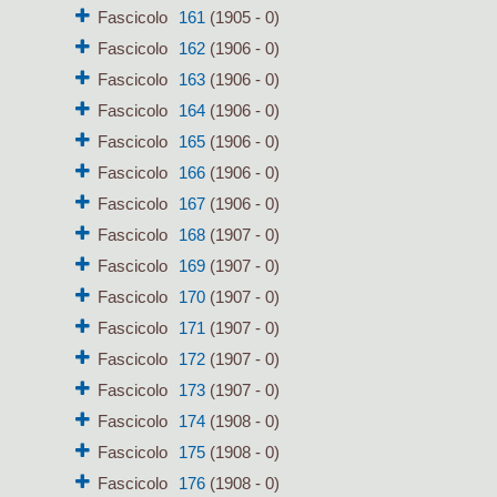
Fascicolo
161
(1905 - 0)
Fascicolo
162
(1906 - 0)
Fascicolo
163
(1906 - 0)
Fascicolo
164
(1906 - 0)
Fascicolo
165
(1906 - 0)
Fascicolo
166
(1906 - 0)
Fascicolo
167
(1906 - 0)
Fascicolo
168
(1907 - 0)
Fascicolo
169
(1907 - 0)
Fascicolo
170
(1907 - 0)
Fascicolo
171
(1907 - 0)
Fascicolo
172
(1907 - 0)
Fascicolo
173
(1907 - 0)
Fascicolo
174
(1908 - 0)
Fascicolo
175
(1908 - 0)
Fascicolo
176
(1908 - 0)