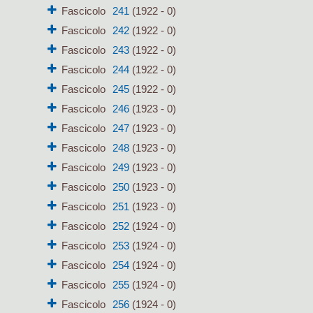
Fascicolo
241
(1922 - 0)
Fascicolo
242
(1922 - 0)
Fascicolo
243
(1922 - 0)
Fascicolo
244
(1922 - 0)
Fascicolo
245
(1922 - 0)
Fascicolo
246
(1923 - 0)
Fascicolo
247
(1923 - 0)
Fascicolo
248
(1923 - 0)
Fascicolo
249
(1923 - 0)
Fascicolo
250
(1923 - 0)
Fascicolo
251
(1923 - 0)
Fascicolo
252
(1924 - 0)
Fascicolo
253
(1924 - 0)
Fascicolo
254
(1924 - 0)
Fascicolo
255
(1924 - 0)
Fascicolo
256
(1924 - 0)