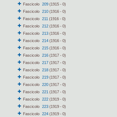
Fascicolo
209
(1915 - 0)
Fascicolo
210
(1916 - 0)
Fascicolo
211
(1916 - 0)
Fascicolo
212
(1916 - 0)
Fascicolo
213
(1916 - 0)
Fascicolo
214
(1916 - 0)
Fascicolo
215
(1916 - 0)
Fascicolo
216
(1917 - 0)
Fascicolo
217
(1917 - 0)
Fascicolo
218
(1917 - 0)
Fascicolo
219
(1917 - 0)
Fascicolo
220
(1917 - 0)
Fascicolo
221
(1917 - 0)
Fascicolo
222
(1919 - 0)
Fascicolo
223
(1919 - 0)
Fascicolo
224
(1919 - 0)