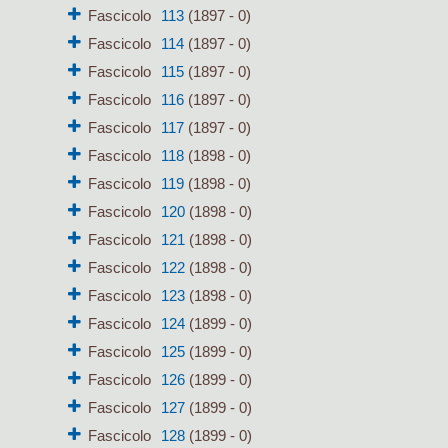
Fascicolo
113
(1897 - 0)
Fascicolo
114
(1897 - 0)
Fascicolo
115
(1897 - 0)
Fascicolo
116
(1897 - 0)
Fascicolo
117
(1897 - 0)
Fascicolo
118
(1898 - 0)
Fascicolo
119
(1898 - 0)
Fascicolo
120
(1898 - 0)
Fascicolo
121
(1898 - 0)
Fascicolo
122
(1898 - 0)
Fascicolo
123
(1898 - 0)
Fascicolo
124
(1899 - 0)
Fascicolo
125
(1899 - 0)
Fascicolo
126
(1899 - 0)
Fascicolo
127
(1899 - 0)
Fascicolo
128
(1899 - 0)