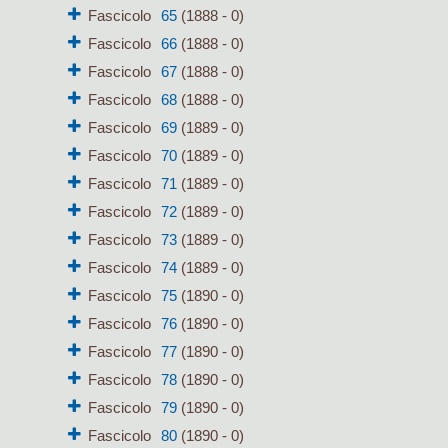
Fascicolo
65
(1888 - 0)
Fascicolo
66
(1888 - 0)
Fascicolo
67
(1888 - 0)
Fascicolo
68
(1888 - 0)
Fascicolo
69
(1889 - 0)
Fascicolo
70
(1889 - 0)
Fascicolo
71
(1889 - 0)
Fascicolo
72
(1889 - 0)
Fascicolo
73
(1889 - 0)
Fascicolo
74
(1889 - 0)
Fascicolo
75
(1890 - 0)
Fascicolo
76
(1890 - 0)
Fascicolo
77
(1890 - 0)
Fascicolo
78
(1890 - 0)
Fascicolo
79
(1890 - 0)
Fascicolo
80
(1890 - 0)