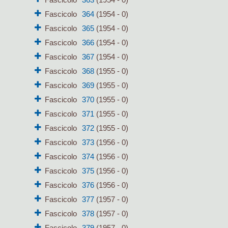
Fascicolo
364
(1954 - 0)
Fascicolo
365
(1954 - 0)
Fascicolo
366
(1954 - 0)
Fascicolo
367
(1954 - 0)
Fascicolo
368
(1955 - 0)
Fascicolo
369
(1955 - 0)
Fascicolo
370
(1955 - 0)
Fascicolo
371
(1955 - 0)
Fascicolo
372
(1955 - 0)
Fascicolo
373
(1956 - 0)
Fascicolo
374
(1956 - 0)
Fascicolo
375
(1956 - 0)
Fascicolo
376
(1956 - 0)
Fascicolo
377
(1957 - 0)
Fascicolo
378
(1957 - 0)
Fascicolo
379
(1957 - 0)