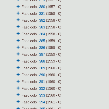
Fascicolo
380
(1957 - 0)
Fascicolo
381
(1958 - 0)
Fascicolo
382
(1958 - 0)
Fascicolo
383
(1958 - 0)
Fascicolo
384
(1958 - 0)
Fascicolo
385
(1959 - 0)
Fascicolo
386
(1959 - 0)
Fascicolo
387
(1959 - 0)
Fascicolo
388
(1959 - 0)
Fascicolo
389
(1960 - 0)
Fascicolo
390
(1960 - 0)
Fascicolo
391
(1960 - 0)
Fascicolo
392
(1960 - 0)
Fascicolo
393
(1960 - 0)
Fascicolo
394
(1961 - 0)
Fascicolo
395
(1961 - 0)