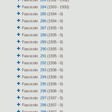
Fascicolo
284
(1933 - 1933)
Fascicolo
285
(1934 - 0)
Fascicolo
286
(1934 - 0)
Fascicolo
287
(1935 - 0)
Fascicolo
288
(1935 - 0)
Fascicolo
289
(1935 - 0)
Fascicolo
290
(1935 - 0)
Fascicolo
291
(1935 - 0)
Fascicolo
292
(1936 - 0)
Fascicolo
293
(1936 - 0)
Fascicolo
294
(1936 - 0)
Fascicolo
295
(1936 - 0)
Fascicolo
296
(1936 - 0)
Fascicolo
297
(1937 - 0)
Fascicolo
298
(1937 - 0)
Fascicolo
299
(1937 - 0)