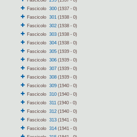
Fascicolo
300
(1937 - 0)
Fascicolo
301
(1938 - 0)
Fascicolo
302
(1938 - 0)
Fascicolo
303
(1938 - 0)
Fascicolo
304
(1938 - 0)
Fascicolo
305
(1939 - 0)
Fascicolo
306
(1939 - 0)
Fascicolo
307
(1939 - 0)
Fascicolo
308
(1939 - 0)
Fascicolo
309
(1940 - 0)
Fascicolo
310
(1940 - 0)
Fascicolo
311
(1940 - 0)
Fascicolo
312
(1940 - 0)
Fascicolo
313
(1941 - 0)
Fascicolo
314
(1941 - 0)
Fascicolo
315
(1941 - 0)