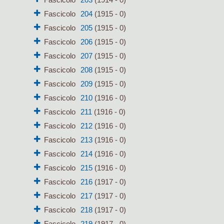
Fascicolo
204
(1915 - 0)
Fascicolo
205
(1915 - 0)
Fascicolo
206
(1915 - 0)
Fascicolo
207
(1915 - 0)
Fascicolo
208
(1915 - 0)
Fascicolo
209
(1915 - 0)
Fascicolo
210
(1916 - 0)
Fascicolo
211
(1916 - 0)
Fascicolo
212
(1916 - 0)
Fascicolo
213
(1916 - 0)
Fascicolo
214
(1916 - 0)
Fascicolo
215
(1916 - 0)
Fascicolo
216
(1917 - 0)
Fascicolo
217
(1917 - 0)
Fascicolo
218
(1917 - 0)
Fascicolo
219
(1917 - 0)