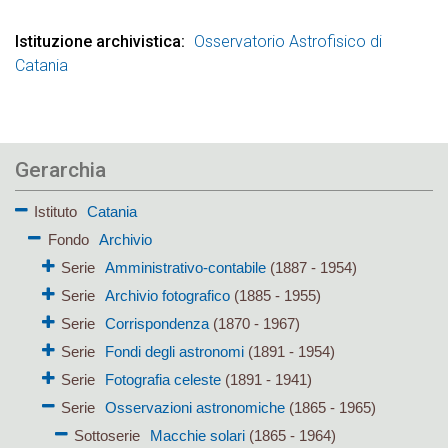
Istituzione archivistica
Osservatorio Astrofisico di
Catania
Gerarchia
Istituto
Catania
Fondo
Archivio
Serie
Amministrativo-contabile
(1887 - 1954)
Serie
Archivio fotografico
(1885 - 1955)
Serie
Corrispondenza
(1870 - 1967)
Serie
Fondi degli astronomi
(1891 - 1954)
Serie
Fotografia celeste
(1891 - 1941)
Serie
Osservazioni astronomiche
(1865 - 1965)
Sottoserie
Macchie solari
(1865 - 1964)