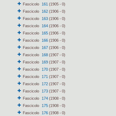
Fascicolo
161
(1905 - 0)
Fascicolo
162
(1906 - 0)
Fascicolo
163
(1906 - 0)
Fascicolo
164
(1906 - 0)
Fascicolo
165
(1906 - 0)
Fascicolo
166
(1906 - 0)
Fascicolo
167
(1906 - 0)
Fascicolo
168
(1907 - 0)
Fascicolo
169
(1907 - 0)
Fascicolo
170
(1907 - 0)
Fascicolo
171
(1907 - 0)
Fascicolo
172
(1907 - 0)
Fascicolo
173
(1907 - 0)
Fascicolo
174
(1908 - 0)
Fascicolo
175
(1908 - 0)
Fascicolo
176
(1908 - 0)