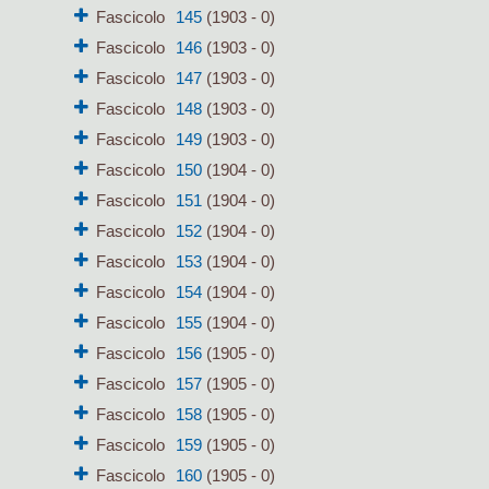
Fascicolo
145
(1903 - 0)
Fascicolo
146
(1903 - 0)
Fascicolo
147
(1903 - 0)
Fascicolo
148
(1903 - 0)
Fascicolo
149
(1903 - 0)
Fascicolo
150
(1904 - 0)
Fascicolo
151
(1904 - 0)
Fascicolo
152
(1904 - 0)
Fascicolo
153
(1904 - 0)
Fascicolo
154
(1904 - 0)
Fascicolo
155
(1904 - 0)
Fascicolo
156
(1905 - 0)
Fascicolo
157
(1905 - 0)
Fascicolo
158
(1905 - 0)
Fascicolo
159
(1905 - 0)
Fascicolo
160
(1905 - 0)