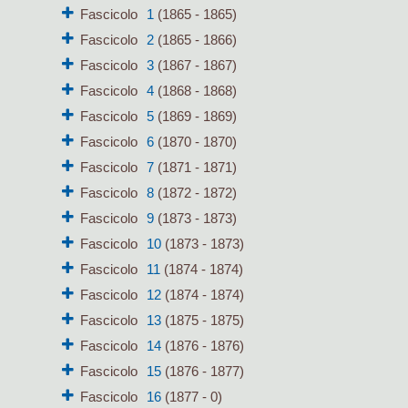
Fascicolo
1
(1865 - 1865)
Fascicolo
2
(1865 - 1866)
Fascicolo
3
(1867 - 1867)
Fascicolo
4
(1868 - 1868)
Fascicolo
5
(1869 - 1869)
Fascicolo
6
(1870 - 1870)
Fascicolo
7
(1871 - 1871)
Fascicolo
8
(1872 - 1872)
Fascicolo
9
(1873 - 1873)
Fascicolo
10
(1873 - 1873)
Fascicolo
11
(1874 - 1874)
Fascicolo
12
(1874 - 1874)
Fascicolo
13
(1875 - 1875)
Fascicolo
14
(1876 - 1876)
Fascicolo
15
(1876 - 1877)
Fascicolo
16
(1877 - 0)