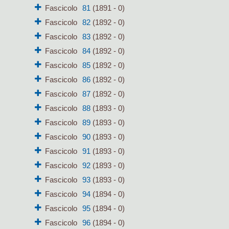
Fascicolo
81
(1891 - 0)
Fascicolo
82
(1892 - 0)
Fascicolo
83
(1892 - 0)
Fascicolo
84
(1892 - 0)
Fascicolo
85
(1892 - 0)
Fascicolo
86
(1892 - 0)
Fascicolo
87
(1892 - 0)
Fascicolo
88
(1893 - 0)
Fascicolo
89
(1893 - 0)
Fascicolo
90
(1893 - 0)
Fascicolo
91
(1893 - 0)
Fascicolo
92
(1893 - 0)
Fascicolo
93
(1893 - 0)
Fascicolo
94
(1894 - 0)
Fascicolo
95
(1894 - 0)
Fascicolo
96
(1894 - 0)