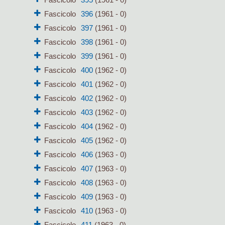
Fascicolo
396
(1961 - 0)
Fascicolo
397
(1961 - 0)
Fascicolo
398
(1961 - 0)
Fascicolo
399
(1961 - 0)
Fascicolo
400
(1962 - 0)
Fascicolo
401
(1962 - 0)
Fascicolo
402
(1962 - 0)
Fascicolo
403
(1962 - 0)
Fascicolo
404
(1962 - 0)
Fascicolo
405
(1962 - 0)
Fascicolo
406
(1963 - 0)
Fascicolo
407
(1963 - 0)
Fascicolo
408
(1963 - 0)
Fascicolo
409
(1963 - 0)
Fascicolo
410
(1963 - 0)
Fascicolo
411
(1963 - 0)