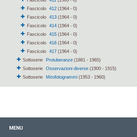
Fascicolo
412
(1964 - 0)
Fascicolo
413
(1964 - 0)
Fascicolo
414
(1964 - 0)
Fascicolo
415
(1964 - 0)
Fascicolo
416
(1964 - 0)
Fascicolo
417
(1964 - 0)
Sottoserie
Protuberanze
(1881 - 1965)
Sottoserie
Osservazioni diverse
(1900 - 1915)
Sottoserie
Mirofotogrammi
(1953 - 1960)
MENU