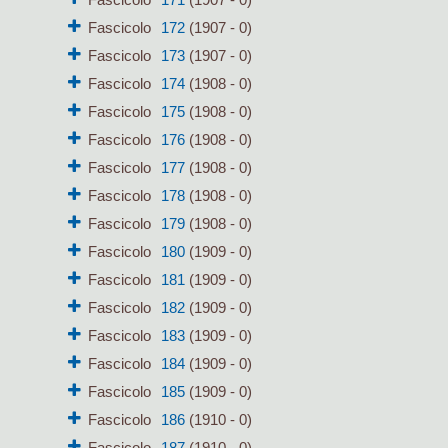
Fascicolo
172
(1907 - 0)
Fascicolo
173
(1907 - 0)
Fascicolo
174
(1908 - 0)
Fascicolo
175
(1908 - 0)
Fascicolo
176
(1908 - 0)
Fascicolo
177
(1908 - 0)
Fascicolo
178
(1908 - 0)
Fascicolo
179
(1908 - 0)
Fascicolo
180
(1909 - 0)
Fascicolo
181
(1909 - 0)
Fascicolo
182
(1909 - 0)
Fascicolo
183
(1909 - 0)
Fascicolo
184
(1909 - 0)
Fascicolo
185
(1909 - 0)
Fascicolo
186
(1910 - 0)
Fascicolo
187
(1910 - 0)