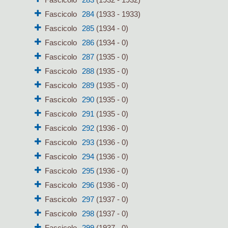
Fascicolo
284
(1933 - 1933)
Fascicolo
285
(1934 - 0)
Fascicolo
286
(1934 - 0)
Fascicolo
287
(1935 - 0)
Fascicolo
288
(1935 - 0)
Fascicolo
289
(1935 - 0)
Fascicolo
290
(1935 - 0)
Fascicolo
291
(1935 - 0)
Fascicolo
292
(1936 - 0)
Fascicolo
293
(1936 - 0)
Fascicolo
294
(1936 - 0)
Fascicolo
295
(1936 - 0)
Fascicolo
296
(1936 - 0)
Fascicolo
297
(1937 - 0)
Fascicolo
298
(1937 - 0)
Fascicolo
299
(1937 - 0)