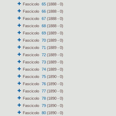
Fascicolo
65
(1888 - 0)
Fascicolo
66
(1888 - 0)
Fascicolo
67
(1888 - 0)
Fascicolo
68
(1888 - 0)
Fascicolo
69
(1889 - 0)
Fascicolo
70
(1889 - 0)
Fascicolo
71
(1889 - 0)
Fascicolo
72
(1889 - 0)
Fascicolo
73
(1889 - 0)
Fascicolo
74
(1889 - 0)
Fascicolo
75
(1890 - 0)
Fascicolo
76
(1890 - 0)
Fascicolo
77
(1890 - 0)
Fascicolo
78
(1890 - 0)
Fascicolo
79
(1890 - 0)
Fascicolo
80
(1890 - 0)