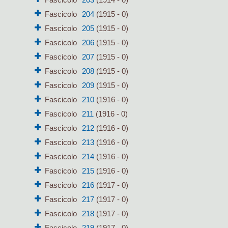
Fascicolo
204
(1915 - 0)
Fascicolo
205
(1915 - 0)
Fascicolo
206
(1915 - 0)
Fascicolo
207
(1915 - 0)
Fascicolo
208
(1915 - 0)
Fascicolo
209
(1915 - 0)
Fascicolo
210
(1916 - 0)
Fascicolo
211
(1916 - 0)
Fascicolo
212
(1916 - 0)
Fascicolo
213
(1916 - 0)
Fascicolo
214
(1916 - 0)
Fascicolo
215
(1916 - 0)
Fascicolo
216
(1917 - 0)
Fascicolo
217
(1917 - 0)
Fascicolo
218
(1917 - 0)
Fascicolo
219
(1917 - 0)