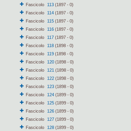
Fascicolo
113
(1897 - 0)
Fascicolo
114
(1897 - 0)
Fascicolo
115
(1897 - 0)
Fascicolo
116
(1897 - 0)
Fascicolo
117
(1897 - 0)
Fascicolo
118
(1898 - 0)
Fascicolo
119
(1898 - 0)
Fascicolo
120
(1898 - 0)
Fascicolo
121
(1898 - 0)
Fascicolo
122
(1898 - 0)
Fascicolo
123
(1898 - 0)
Fascicolo
124
(1899 - 0)
Fascicolo
125
(1899 - 0)
Fascicolo
126
(1899 - 0)
Fascicolo
127
(1899 - 0)
Fascicolo
128
(1899 - 0)