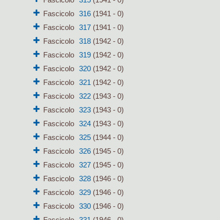
Fascicolo
316
(1941 - 0)
Fascicolo
317
(1941 - 0)
Fascicolo
318
(1942 - 0)
Fascicolo
319
(1942 - 0)
Fascicolo
320
(1942 - 0)
Fascicolo
321
(1942 - 0)
Fascicolo
322
(1943 - 0)
Fascicolo
323
(1943 - 0)
Fascicolo
324
(1943 - 0)
Fascicolo
325
(1944 - 0)
Fascicolo
326
(1945 - 0)
Fascicolo
327
(1945 - 0)
Fascicolo
328
(1946 - 0)
Fascicolo
329
(1946 - 0)
Fascicolo
330
(1946 - 0)
Fascicolo
331
(1946 - 0)