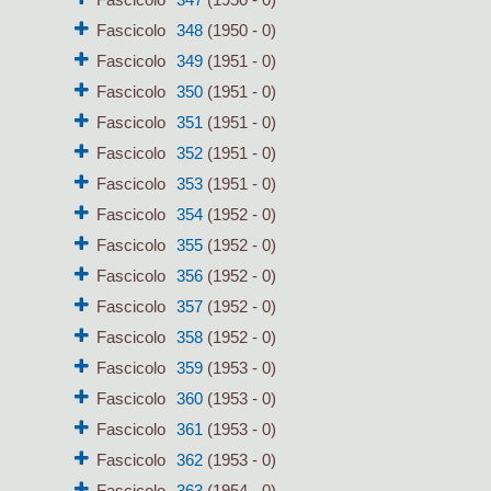
Fascicolo
348
(1950 - 0)
Fascicolo
349
(1951 - 0)
Fascicolo
350
(1951 - 0)
Fascicolo
351
(1951 - 0)
Fascicolo
352
(1951 - 0)
Fascicolo
353
(1951 - 0)
Fascicolo
354
(1952 - 0)
Fascicolo
355
(1952 - 0)
Fascicolo
356
(1952 - 0)
Fascicolo
357
(1952 - 0)
Fascicolo
358
(1952 - 0)
Fascicolo
359
(1953 - 0)
Fascicolo
360
(1953 - 0)
Fascicolo
361
(1953 - 0)
Fascicolo
362
(1953 - 0)
Fascicolo
363
(1954 - 0)