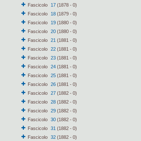
Fascicolo
17
(1878 - 0)
Fascicolo
18
(1879 - 0)
Fascicolo
19
(1880 - 0)
Fascicolo
20
(1880 - 0)
Fascicolo
21
(1881 - 0)
Fascicolo
22
(1881 - 0)
Fascicolo
23
(1881 - 0)
Fascicolo
24
(1881 - 0)
Fascicolo
25
(1881 - 0)
Fascicolo
26
(1881 - 0)
Fascicolo
27
(1882 - 0)
Fascicolo
28
(1882 - 0)
Fascicolo
29
(1882 - 0)
Fascicolo
30
(1882 - 0)
Fascicolo
31
(1882 - 0)
Fascicolo
32
(1882 - 0)