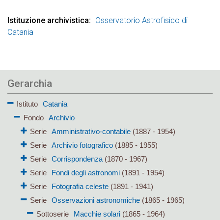
Istituzione archivistica
Osservatorio Astrofisico di
Catania
Gerarchia
Istituto
Catania
Fondo
Archivio
Serie
Amministrativo-contabile
(1887 - 1954)
Serie
Archivio fotografico
(1885 - 1955)
Serie
Corrispondenza
(1870 - 1967)
Serie
Fondi degli astronomi
(1891 - 1954)
Serie
Fotografia celeste
(1891 - 1941)
Serie
Osservazioni astronomiche
(1865 - 1965)
Sottoserie
Macchie solari
(1865 - 1964)