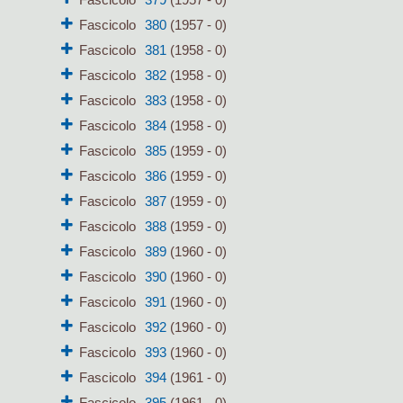
Fascicolo
380
(1957 - 0)
Fascicolo
381
(1958 - 0)
Fascicolo
382
(1958 - 0)
Fascicolo
383
(1958 - 0)
Fascicolo
384
(1958 - 0)
Fascicolo
385
(1959 - 0)
Fascicolo
386
(1959 - 0)
Fascicolo
387
(1959 - 0)
Fascicolo
388
(1959 - 0)
Fascicolo
389
(1960 - 0)
Fascicolo
390
(1960 - 0)
Fascicolo
391
(1960 - 0)
Fascicolo
392
(1960 - 0)
Fascicolo
393
(1960 - 0)
Fascicolo
394
(1961 - 0)
Fascicolo
395
(1961 - 0)