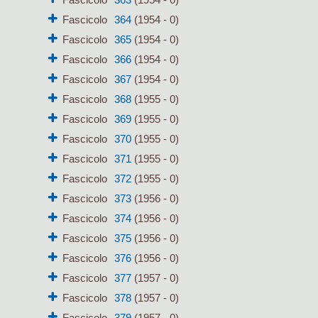
Fascicolo
364
(1954 - 0)
Fascicolo
365
(1954 - 0)
Fascicolo
366
(1954 - 0)
Fascicolo
367
(1954 - 0)
Fascicolo
368
(1955 - 0)
Fascicolo
369
(1955 - 0)
Fascicolo
370
(1955 - 0)
Fascicolo
371
(1955 - 0)
Fascicolo
372
(1955 - 0)
Fascicolo
373
(1956 - 0)
Fascicolo
374
(1956 - 0)
Fascicolo
375
(1956 - 0)
Fascicolo
376
(1956 - 0)
Fascicolo
377
(1957 - 0)
Fascicolo
378
(1957 - 0)
Fascicolo
379
(1957 - 0)