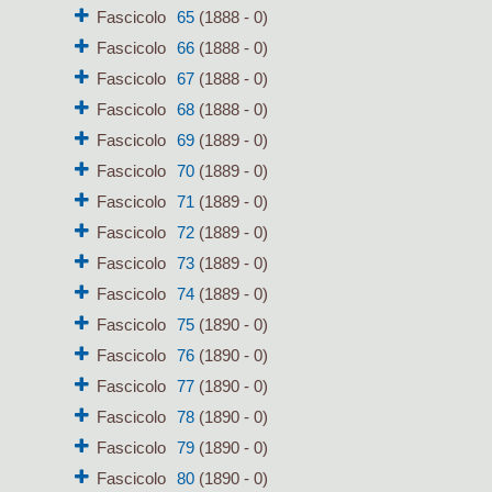
Fascicolo
65
(1888 - 0)
Fascicolo
66
(1888 - 0)
Fascicolo
67
(1888 - 0)
Fascicolo
68
(1888 - 0)
Fascicolo
69
(1889 - 0)
Fascicolo
70
(1889 - 0)
Fascicolo
71
(1889 - 0)
Fascicolo
72
(1889 - 0)
Fascicolo
73
(1889 - 0)
Fascicolo
74
(1889 - 0)
Fascicolo
75
(1890 - 0)
Fascicolo
76
(1890 - 0)
Fascicolo
77
(1890 - 0)
Fascicolo
78
(1890 - 0)
Fascicolo
79
(1890 - 0)
Fascicolo
80
(1890 - 0)