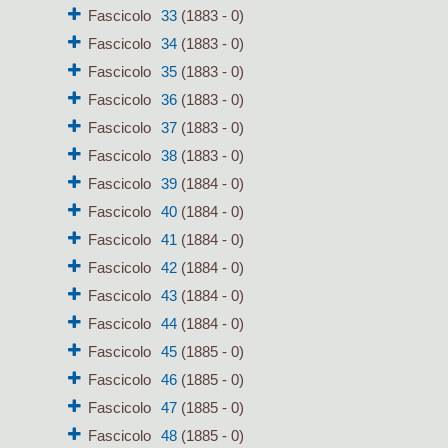
Fascicolo
33
(1883 - 0)
Fascicolo
34
(1883 - 0)
Fascicolo
35
(1883 - 0)
Fascicolo
36
(1883 - 0)
Fascicolo
37
(1883 - 0)
Fascicolo
38
(1883 - 0)
Fascicolo
39
(1884 - 0)
Fascicolo
40
(1884 - 0)
Fascicolo
41
(1884 - 0)
Fascicolo
42
(1884 - 0)
Fascicolo
43
(1884 - 0)
Fascicolo
44
(1884 - 0)
Fascicolo
45
(1885 - 0)
Fascicolo
46
(1885 - 0)
Fascicolo
47
(1885 - 0)
Fascicolo
48
(1885 - 0)