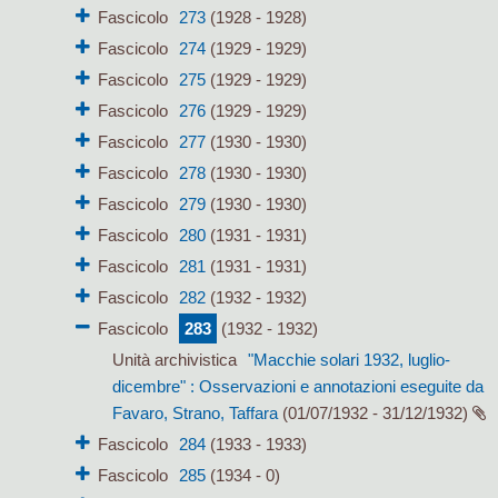
Fascicolo
273
(1928 - 1928)
Fascicolo
274
(1929 - 1929)
Fascicolo
275
(1929 - 1929)
Fascicolo
276
(1929 - 1929)
Fascicolo
277
(1930 - 1930)
Fascicolo
278
(1930 - 1930)
Fascicolo
279
(1930 - 1930)
Fascicolo
280
(1931 - 1931)
Fascicolo
281
(1931 - 1931)
Fascicolo
282
(1932 - 1932)
Fascicolo
283
(1932 - 1932)
Unità archivistica
"Macchie solari 1932, luglio-
dicembre" : Osservazioni e annotazioni eseguite da
Favaro, Strano, Taffara
(01/07/1932 - 31/12/1932)
Fascicolo
284
(1933 - 1933)
Fascicolo
285
(1934 - 0)