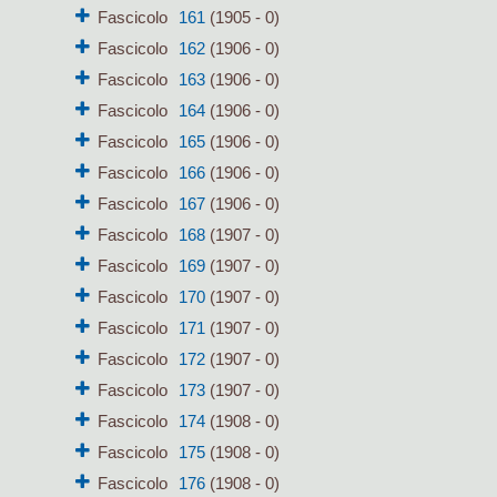
Fascicolo
161
(1905 - 0)
Fascicolo
162
(1906 - 0)
Fascicolo
163
(1906 - 0)
Fascicolo
164
(1906 - 0)
Fascicolo
165
(1906 - 0)
Fascicolo
166
(1906 - 0)
Fascicolo
167
(1906 - 0)
Fascicolo
168
(1907 - 0)
Fascicolo
169
(1907 - 0)
Fascicolo
170
(1907 - 0)
Fascicolo
171
(1907 - 0)
Fascicolo
172
(1907 - 0)
Fascicolo
173
(1907 - 0)
Fascicolo
174
(1908 - 0)
Fascicolo
175
(1908 - 0)
Fascicolo
176
(1908 - 0)