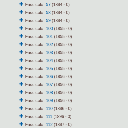
Fascicolo
97
(1894 - 0)
Fascicolo
98
(1894 - 0)
Fascicolo
99
(1894 - 0)
Fascicolo
100
(1895 - 0)
Fascicolo
101
(1895 - 0)
Fascicolo
102
(1895 - 0)
Fascicolo
103
(1895 - 0)
Fascicolo
104
(1895 - 0)
Fascicolo
105
(1895 - 0)
Fascicolo
106
(1896 - 0)
Fascicolo
107
(1896 - 0)
Fascicolo
108
(1896 - 0)
Fascicolo
109
(1896 - 0)
Fascicolo
110
(1896 - 0)
Fascicolo
111
(1896 - 0)
Fascicolo
112
(1897 - 0)