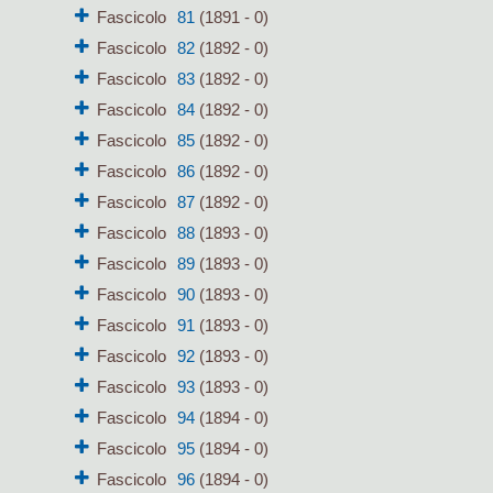
Fascicolo
81
(1891 - 0)
Fascicolo
82
(1892 - 0)
Fascicolo
83
(1892 - 0)
Fascicolo
84
(1892 - 0)
Fascicolo
85
(1892 - 0)
Fascicolo
86
(1892 - 0)
Fascicolo
87
(1892 - 0)
Fascicolo
88
(1893 - 0)
Fascicolo
89
(1893 - 0)
Fascicolo
90
(1893 - 0)
Fascicolo
91
(1893 - 0)
Fascicolo
92
(1893 - 0)
Fascicolo
93
(1893 - 0)
Fascicolo
94
(1894 - 0)
Fascicolo
95
(1894 - 0)
Fascicolo
96
(1894 - 0)