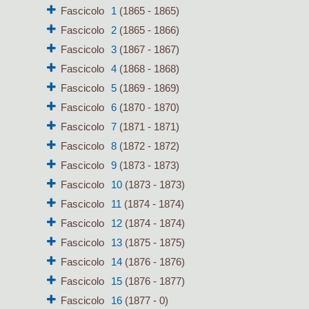
Fascicolo
1
(1865 - 1865)
Fascicolo
2
(1865 - 1866)
Fascicolo
3
(1867 - 1867)
Fascicolo
4
(1868 - 1868)
Fascicolo
5
(1869 - 1869)
Fascicolo
6
(1870 - 1870)
Fascicolo
7
(1871 - 1871)
Fascicolo
8
(1872 - 1872)
Fascicolo
9
(1873 - 1873)
Fascicolo
10
(1873 - 1873)
Fascicolo
11
(1874 - 1874)
Fascicolo
12
(1874 - 1874)
Fascicolo
13
(1875 - 1875)
Fascicolo
14
(1876 - 1876)
Fascicolo
15
(1876 - 1877)
Fascicolo
16
(1877 - 0)