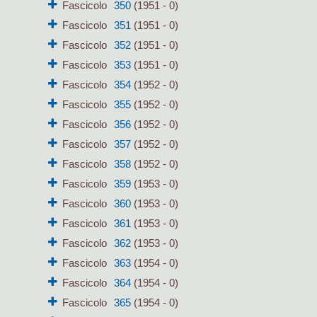
Fascicolo
350
(1951 - 0)
Fascicolo
351
(1951 - 0)
Fascicolo
352
(1951 - 0)
Fascicolo
353
(1951 - 0)
Fascicolo
354
(1952 - 0)
Fascicolo
355
(1952 - 0)
Fascicolo
356
(1952 - 0)
Fascicolo
357
(1952 - 0)
Fascicolo
358
(1952 - 0)
Fascicolo
359
(1953 - 0)
Fascicolo
360
(1953 - 0)
Fascicolo
361
(1953 - 0)
Fascicolo
362
(1953 - 0)
Fascicolo
363
(1954 - 0)
Fascicolo
364
(1954 - 0)
Fascicolo
365
(1954 - 0)