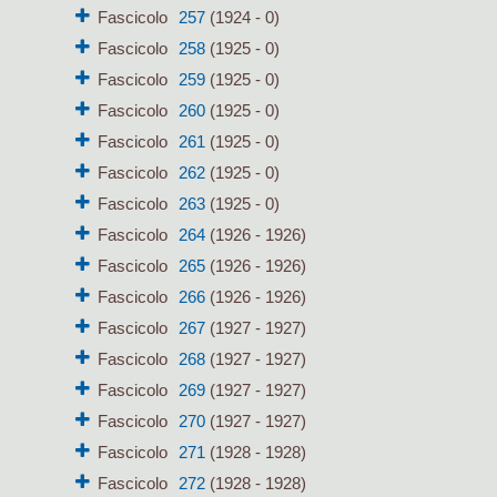
Fascicolo
257
(1924 - 0)
Fascicolo
258
(1925 - 0)
Fascicolo
259
(1925 - 0)
Fascicolo
260
(1925 - 0)
Fascicolo
261
(1925 - 0)
Fascicolo
262
(1925 - 0)
Fascicolo
263
(1925 - 0)
Fascicolo
264
(1926 - 1926)
Fascicolo
265
(1926 - 1926)
Fascicolo
266
(1926 - 1926)
Fascicolo
267
(1927 - 1927)
Fascicolo
268
(1927 - 1927)
Fascicolo
269
(1927 - 1927)
Fascicolo
270
(1927 - 1927)
Fascicolo
271
(1928 - 1928)
Fascicolo
272
(1928 - 1928)