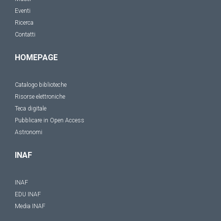
Eventi
Ricerca
Contatti
HOMEPAGE
Catalogo biblioteche
Risorse elettroniche
Teca digitale
Pubblicare in Open Access
Astronomi
INAF
INAF
EDU INAF
Media INAF