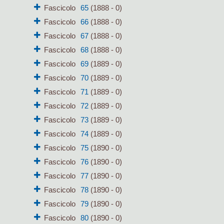
Fascicolo
65
(1888 - 0)
Fascicolo
66
(1888 - 0)
Fascicolo
67
(1888 - 0)
Fascicolo
68
(1888 - 0)
Fascicolo
69
(1889 - 0)
Fascicolo
70
(1889 - 0)
Fascicolo
71
(1889 - 0)
Fascicolo
72
(1889 - 0)
Fascicolo
73
(1889 - 0)
Fascicolo
74
(1889 - 0)
Fascicolo
75
(1890 - 0)
Fascicolo
76
(1890 - 0)
Fascicolo
77
(1890 - 0)
Fascicolo
78
(1890 - 0)
Fascicolo
79
(1890 - 0)
Fascicolo
80
(1890 - 0)