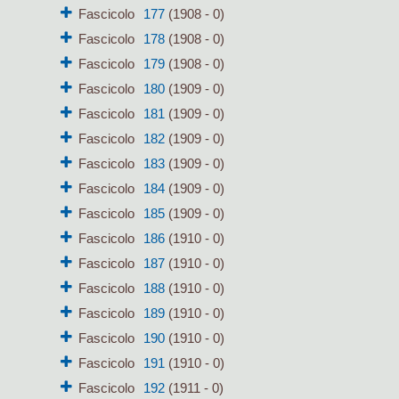
Fascicolo
177
(1908 - 0)
Fascicolo
178
(1908 - 0)
Fascicolo
179
(1908 - 0)
Fascicolo
180
(1909 - 0)
Fascicolo
181
(1909 - 0)
Fascicolo
182
(1909 - 0)
Fascicolo
183
(1909 - 0)
Fascicolo
184
(1909 - 0)
Fascicolo
185
(1909 - 0)
Fascicolo
186
(1910 - 0)
Fascicolo
187
(1910 - 0)
Fascicolo
188
(1910 - 0)
Fascicolo
189
(1910 - 0)
Fascicolo
190
(1910 - 0)
Fascicolo
191
(1910 - 0)
Fascicolo
192
(1911 - 0)