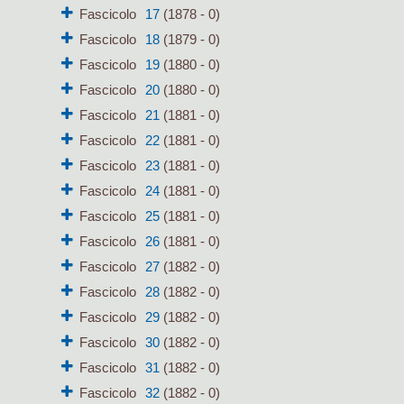
Fascicolo
17
(1878 - 0)
Fascicolo
18
(1879 - 0)
Fascicolo
19
(1880 - 0)
Fascicolo
20
(1880 - 0)
Fascicolo
21
(1881 - 0)
Fascicolo
22
(1881 - 0)
Fascicolo
23
(1881 - 0)
Fascicolo
24
(1881 - 0)
Fascicolo
25
(1881 - 0)
Fascicolo
26
(1881 - 0)
Fascicolo
27
(1882 - 0)
Fascicolo
28
(1882 - 0)
Fascicolo
29
(1882 - 0)
Fascicolo
30
(1882 - 0)
Fascicolo
31
(1882 - 0)
Fascicolo
32
(1882 - 0)