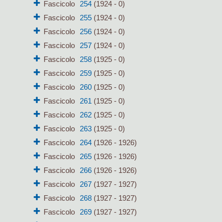
Fascicolo
254
(1924 - 0)
Fascicolo
255
(1924 - 0)
Fascicolo
256
(1924 - 0)
Fascicolo
257
(1924 - 0)
Fascicolo
258
(1925 - 0)
Fascicolo
259
(1925 - 0)
Fascicolo
260
(1925 - 0)
Fascicolo
261
(1925 - 0)
Fascicolo
262
(1925 - 0)
Fascicolo
263
(1925 - 0)
Fascicolo
264
(1926 - 1926)
Fascicolo
265
(1926 - 1926)
Fascicolo
266
(1926 - 1926)
Fascicolo
267
(1927 - 1927)
Fascicolo
268
(1927 - 1927)
Fascicolo
269
(1927 - 1927)