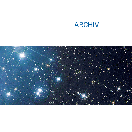
ARCHIVI