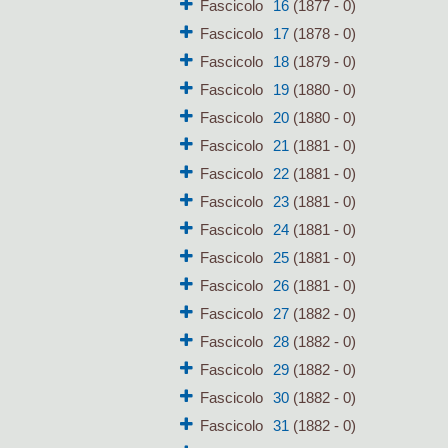
Fascicolo
16
(1877 - 0)
Fascicolo
17
(1878 - 0)
Fascicolo
18
(1879 - 0)
Fascicolo
19
(1880 - 0)
Fascicolo
20
(1880 - 0)
Fascicolo
21
(1881 - 0)
Fascicolo
22
(1881 - 0)
Fascicolo
23
(1881 - 0)
Fascicolo
24
(1881 - 0)
Fascicolo
25
(1881 - 0)
Fascicolo
26
(1881 - 0)
Fascicolo
27
(1882 - 0)
Fascicolo
28
(1882 - 0)
Fascicolo
29
(1882 - 0)
Fascicolo
30
(1882 - 0)
Fascicolo
31
(1882 - 0)