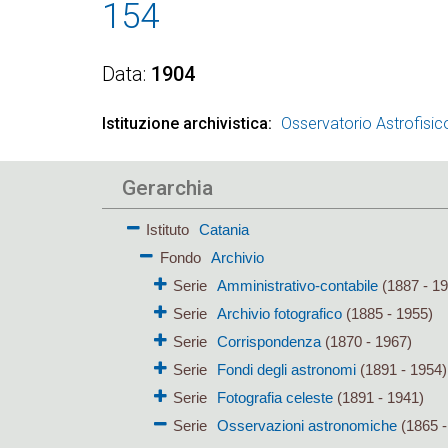
154
Data
1904
Istituzione archivistica
Osservatorio Astrofisic
Gerarchia
Istituto
Catania
Fondo
Archivio
Serie
Amministrativo-contabile
(1887 - 19
Serie
Archivio fotografico
(1885 - 1955)
Serie
Corrispondenza
(1870 - 1967)
Serie
Fondi degli astronomi
(1891 - 1954)
Serie
Fotografia celeste
(1891 - 1941)
Serie
Osservazioni astronomiche
(1865 -