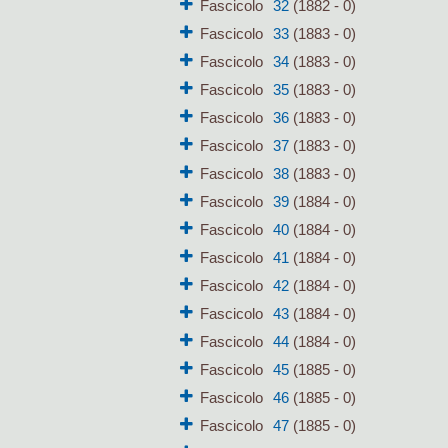
Fascicolo
32
(1882 - 0)
Fascicolo
33
(1883 - 0)
Fascicolo
34
(1883 - 0)
Fascicolo
35
(1883 - 0)
Fascicolo
36
(1883 - 0)
Fascicolo
37
(1883 - 0)
Fascicolo
38
(1883 - 0)
Fascicolo
39
(1884 - 0)
Fascicolo
40
(1884 - 0)
Fascicolo
41
(1884 - 0)
Fascicolo
42
(1884 - 0)
Fascicolo
43
(1884 - 0)
Fascicolo
44
(1884 - 0)
Fascicolo
45
(1885 - 0)
Fascicolo
46
(1885 - 0)
Fascicolo
47
(1885 - 0)