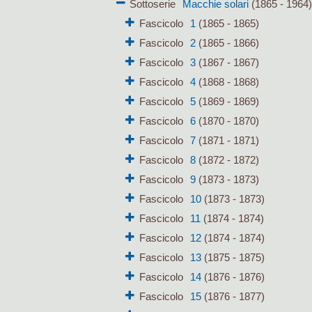
Sottoserie
Macchie solari
(1865 - 1964
Fascicolo
1
(1865 - 1865)
Fascicolo
2
(1865 - 1866)
Fascicolo
3
(1867 - 1867)
Fascicolo
4
(1868 - 1868)
Fascicolo
5
(1869 - 1869)
Fascicolo
6
(1870 - 1870)
Fascicolo
7
(1871 - 1871)
Fascicolo
8
(1872 - 1872)
Fascicolo
9
(1873 - 1873)
Fascicolo
10
(1873 - 1873)
Fascicolo
11
(1874 - 1874)
Fascicolo
12
(1874 - 1874)
Fascicolo
13
(1875 - 1875)
Fascicolo
14
(1876 - 1876)
Fascicolo
15
(1876 - 1877)