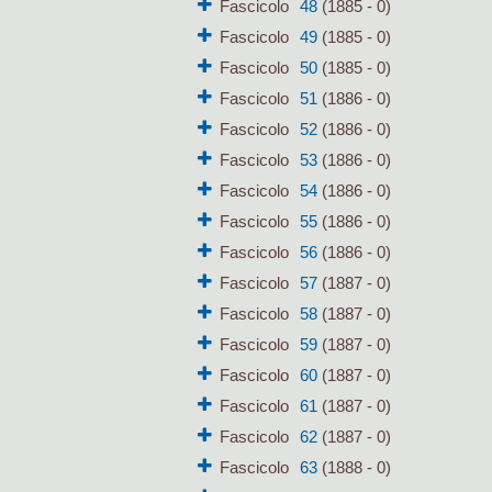
Fascicolo
48
(1885 - 0)
Fascicolo
49
(1885 - 0)
Fascicolo
50
(1885 - 0)
Fascicolo
51
(1886 - 0)
Fascicolo
52
(1886 - 0)
Fascicolo
53
(1886 - 0)
Fascicolo
54
(1886 - 0)
Fascicolo
55
(1886 - 0)
Fascicolo
56
(1886 - 0)
Fascicolo
57
(1887 - 0)
Fascicolo
58
(1887 - 0)
Fascicolo
59
(1887 - 0)
Fascicolo
60
(1887 - 0)
Fascicolo
61
(1887 - 0)
Fascicolo
62
(1887 - 0)
Fascicolo
63
(1888 - 0)