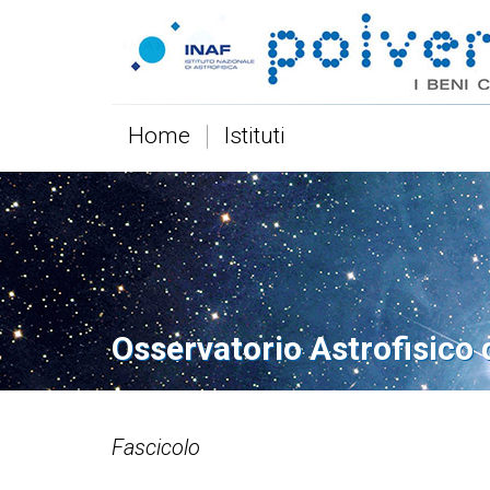
Home
Istituti
Osservatorio Astrofisico 
Fascicolo