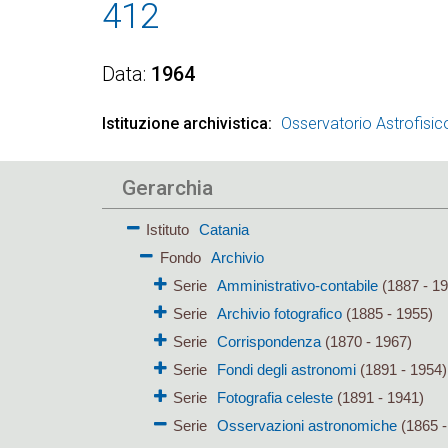
412
Data
1964
Istituzione archivistica
Osservatorio Astrofisic
Gerarchia
Istituto
Catania
Fondo
Archivio
Serie
Amministrativo-contabile
(1887 - 19
Serie
Archivio fotografico
(1885 - 1955)
Serie
Corrispondenza
(1870 - 1967)
Serie
Fondi degli astronomi
(1891 - 1954)
Serie
Fotografia celeste
(1891 - 1941)
Serie
Osservazioni astronomiche
(1865 -