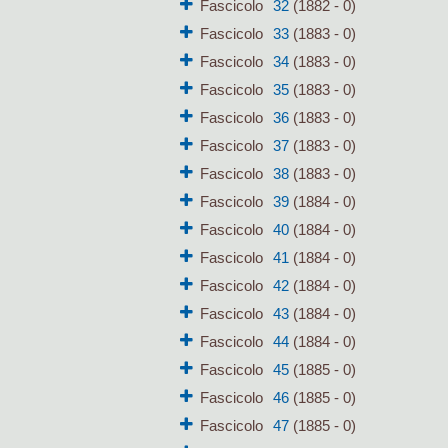
Fascicolo
32
(1882 - 0)
Fascicolo
33
(1883 - 0)
Fascicolo
34
(1883 - 0)
Fascicolo
35
(1883 - 0)
Fascicolo
36
(1883 - 0)
Fascicolo
37
(1883 - 0)
Fascicolo
38
(1883 - 0)
Fascicolo
39
(1884 - 0)
Fascicolo
40
(1884 - 0)
Fascicolo
41
(1884 - 0)
Fascicolo
42
(1884 - 0)
Fascicolo
43
(1884 - 0)
Fascicolo
44
(1884 - 0)
Fascicolo
45
(1885 - 0)
Fascicolo
46
(1885 - 0)
Fascicolo
47
(1885 - 0)