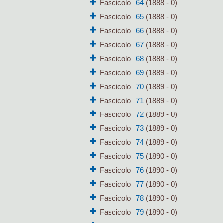
Fascicolo
64
(1888 - 0)
Fascicolo
65
(1888 - 0)
Fascicolo
66
(1888 - 0)
Fascicolo
67
(1888 - 0)
Fascicolo
68
(1888 - 0)
Fascicolo
69
(1889 - 0)
Fascicolo
70
(1889 - 0)
Fascicolo
71
(1889 - 0)
Fascicolo
72
(1889 - 0)
Fascicolo
73
(1889 - 0)
Fascicolo
74
(1889 - 0)
Fascicolo
75
(1890 - 0)
Fascicolo
76
(1890 - 0)
Fascicolo
77
(1890 - 0)
Fascicolo
78
(1890 - 0)
Fascicolo
79
(1890 - 0)