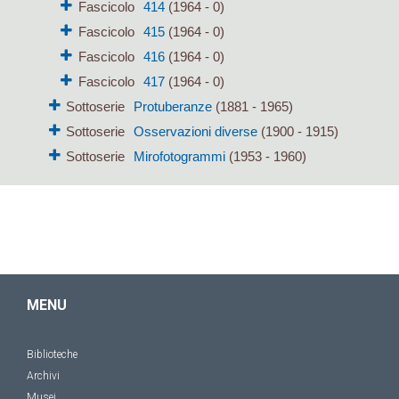
Fascicolo
414
(1964 - 0)
Fascicolo
415
(1964 - 0)
Fascicolo
416
(1964 - 0)
Fascicolo
417
(1964 - 0)
Sottoserie
Protuberanze
(1881 - 1965)
Sottoserie
Osservazioni diverse
(1900 - 1915)
Sottoserie
Mirofotogrammi
(1953 - 1960)
MENU
Biblioteche
Archivi
Musei