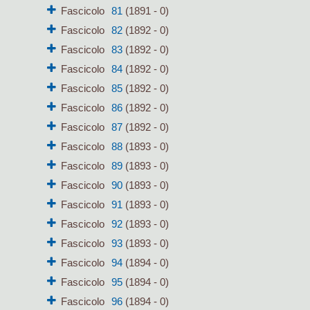
Fascicolo
81
(1891 - 0)
Fascicolo
82
(1892 - 0)
Fascicolo
83
(1892 - 0)
Fascicolo
84
(1892 - 0)
Fascicolo
85
(1892 - 0)
Fascicolo
86
(1892 - 0)
Fascicolo
87
(1892 - 0)
Fascicolo
88
(1893 - 0)
Fascicolo
89
(1893 - 0)
Fascicolo
90
(1893 - 0)
Fascicolo
91
(1893 - 0)
Fascicolo
92
(1893 - 0)
Fascicolo
93
(1893 - 0)
Fascicolo
94
(1894 - 0)
Fascicolo
95
(1894 - 0)
Fascicolo
96
(1894 - 0)