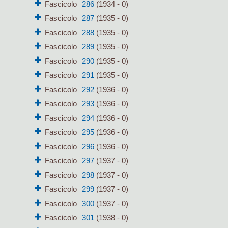
Fascicolo
286
(1934 - 0)
Fascicolo
287
(1935 - 0)
Fascicolo
288
(1935 - 0)
Fascicolo
289
(1935 - 0)
Fascicolo
290
(1935 - 0)
Fascicolo
291
(1935 - 0)
Fascicolo
292
(1936 - 0)
Fascicolo
293
(1936 - 0)
Fascicolo
294
(1936 - 0)
Fascicolo
295
(1936 - 0)
Fascicolo
296
(1936 - 0)
Fascicolo
297
(1937 - 0)
Fascicolo
298
(1937 - 0)
Fascicolo
299
(1937 - 0)
Fascicolo
300
(1937 - 0)
Fascicolo
301
(1938 - 0)