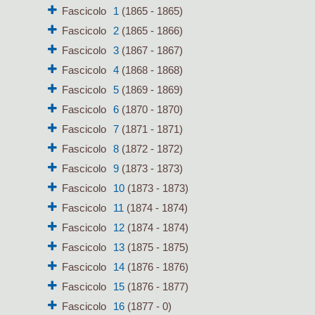
Fascicolo
1
(1865 - 1865)
Fascicolo
2
(1865 - 1866)
Fascicolo
3
(1867 - 1867)
Fascicolo
4
(1868 - 1868)
Fascicolo
5
(1869 - 1869)
Fascicolo
6
(1870 - 1870)
Fascicolo
7
(1871 - 1871)
Fascicolo
8
(1872 - 1872)
Fascicolo
9
(1873 - 1873)
Fascicolo
10
(1873 - 1873)
Fascicolo
11
(1874 - 1874)
Fascicolo
12
(1874 - 1874)
Fascicolo
13
(1875 - 1875)
Fascicolo
14
(1876 - 1876)
Fascicolo
15
(1876 - 1877)
Fascicolo
16
(1877 - 0)