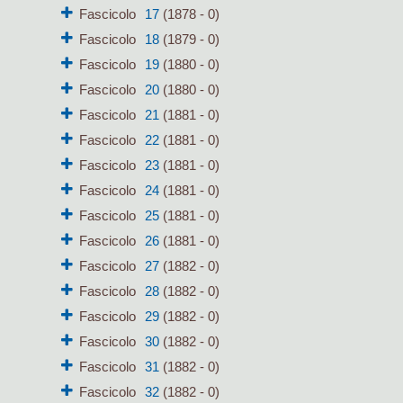
Fascicolo
17
(1878 - 0)
Fascicolo
18
(1879 - 0)
Fascicolo
19
(1880 - 0)
Fascicolo
20
(1880 - 0)
Fascicolo
21
(1881 - 0)
Fascicolo
22
(1881 - 0)
Fascicolo
23
(1881 - 0)
Fascicolo
24
(1881 - 0)
Fascicolo
25
(1881 - 0)
Fascicolo
26
(1881 - 0)
Fascicolo
27
(1882 - 0)
Fascicolo
28
(1882 - 0)
Fascicolo
29
(1882 - 0)
Fascicolo
30
(1882 - 0)
Fascicolo
31
(1882 - 0)
Fascicolo
32
(1882 - 0)