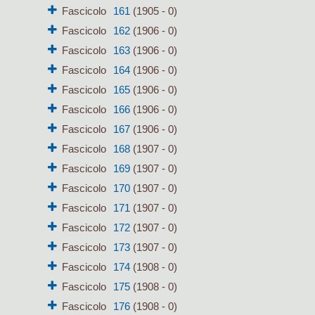
Fascicolo
161
(1905 - 0)
Fascicolo
162
(1906 - 0)
Fascicolo
163
(1906 - 0)
Fascicolo
164
(1906 - 0)
Fascicolo
165
(1906 - 0)
Fascicolo
166
(1906 - 0)
Fascicolo
167
(1906 - 0)
Fascicolo
168
(1907 - 0)
Fascicolo
169
(1907 - 0)
Fascicolo
170
(1907 - 0)
Fascicolo
171
(1907 - 0)
Fascicolo
172
(1907 - 0)
Fascicolo
173
(1907 - 0)
Fascicolo
174
(1908 - 0)
Fascicolo
175
(1908 - 0)
Fascicolo
176
(1908 - 0)