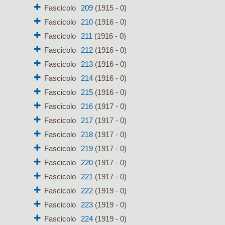
Fascicolo
209
(1915 - 0)
Fascicolo
210
(1916 - 0)
Fascicolo
211
(1916 - 0)
Fascicolo
212
(1916 - 0)
Fascicolo
213
(1916 - 0)
Fascicolo
214
(1916 - 0)
Fascicolo
215
(1916 - 0)
Fascicolo
216
(1917 - 0)
Fascicolo
217
(1917 - 0)
Fascicolo
218
(1917 - 0)
Fascicolo
219
(1917 - 0)
Fascicolo
220
(1917 - 0)
Fascicolo
221
(1917 - 0)
Fascicolo
222
(1919 - 0)
Fascicolo
223
(1919 - 0)
Fascicolo
224
(1919 - 0)