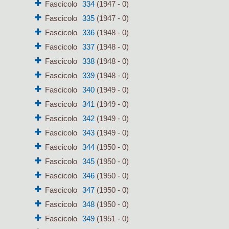
Fascicolo
334
(1947 - 0)
Fascicolo
335
(1947 - 0)
Fascicolo
336
(1948 - 0)
Fascicolo
337
(1948 - 0)
Fascicolo
338
(1948 - 0)
Fascicolo
339
(1948 - 0)
Fascicolo
340
(1949 - 0)
Fascicolo
341
(1949 - 0)
Fascicolo
342
(1949 - 0)
Fascicolo
343
(1949 - 0)
Fascicolo
344
(1950 - 0)
Fascicolo
345
(1950 - 0)
Fascicolo
346
(1950 - 0)
Fascicolo
347
(1950 - 0)
Fascicolo
348
(1950 - 0)
Fascicolo
349
(1951 - 0)