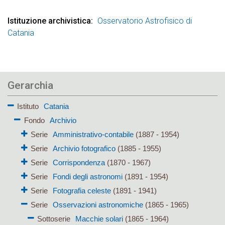
Istituzione archivistica
Osservatorio Astrofisico di
Catania
Gerarchia
Istituto
Catania
Fondo
Archivio
Serie
Amministrativo-contabile
(1887 - 1954)
Serie
Archivio fotografico
(1885 - 1955)
Serie
Corrispondenza
(1870 - 1967)
Serie
Fondi degli astronomi
(1891 - 1954)
Serie
Fotografia celeste
(1891 - 1941)
Serie
Osservazioni astronomiche
(1865 - 1965)
Sottoserie
Macchie solari
(1865 - 1964)