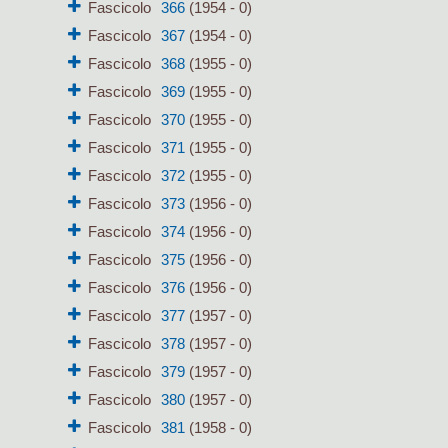
Fascicolo
366
(1954 - 0)
Fascicolo
367
(1954 - 0)
Fascicolo
368
(1955 - 0)
Fascicolo
369
(1955 - 0)
Fascicolo
370
(1955 - 0)
Fascicolo
371
(1955 - 0)
Fascicolo
372
(1955 - 0)
Fascicolo
373
(1956 - 0)
Fascicolo
374
(1956 - 0)
Fascicolo
375
(1956 - 0)
Fascicolo
376
(1956 - 0)
Fascicolo
377
(1957 - 0)
Fascicolo
378
(1957 - 0)
Fascicolo
379
(1957 - 0)
Fascicolo
380
(1957 - 0)
Fascicolo
381
(1958 - 0)