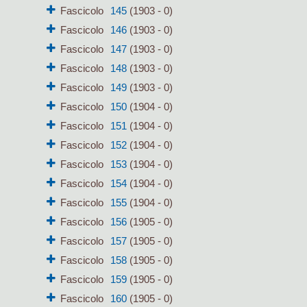
Fascicolo
145
(1903 - 0)
Fascicolo
146
(1903 - 0)
Fascicolo
147
(1903 - 0)
Fascicolo
148
(1903 - 0)
Fascicolo
149
(1903 - 0)
Fascicolo
150
(1904 - 0)
Fascicolo
151
(1904 - 0)
Fascicolo
152
(1904 - 0)
Fascicolo
153
(1904 - 0)
Fascicolo
154
(1904 - 0)
Fascicolo
155
(1904 - 0)
Fascicolo
156
(1905 - 0)
Fascicolo
157
(1905 - 0)
Fascicolo
158
(1905 - 0)
Fascicolo
159
(1905 - 0)
Fascicolo
160
(1905 - 0)