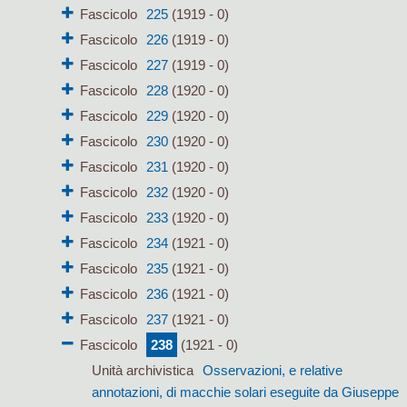
Fascicolo
225
(1919 - 0)
Fascicolo
226
(1919 - 0)
Fascicolo
227
(1919 - 0)
Fascicolo
228
(1920 - 0)
Fascicolo
229
(1920 - 0)
Fascicolo
230
(1920 - 0)
Fascicolo
231
(1920 - 0)
Fascicolo
232
(1920 - 0)
Fascicolo
233
(1920 - 0)
Fascicolo
234
(1921 - 0)
Fascicolo
235
(1921 - 0)
Fascicolo
236
(1921 - 0)
Fascicolo
237
(1921 - 0)
Fascicolo
238
(1921 - 0)
Unità archivistica
Osservazioni, e relative
annotazioni, di macchie solari eseguite da Giuseppe