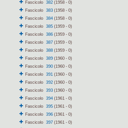
Fascicolo
382
(1958 - 0)
Fascicolo
383
(1958 - 0)
Fascicolo
384
(1958 - 0)
Fascicolo
385
(1959 - 0)
Fascicolo
386
(1959 - 0)
Fascicolo
387
(1959 - 0)
Fascicolo
388
(1959 - 0)
Fascicolo
389
(1960 - 0)
Fascicolo
390
(1960 - 0)
Fascicolo
391
(1960 - 0)
Fascicolo
392
(1960 - 0)
Fascicolo
393
(1960 - 0)
Fascicolo
394
(1961 - 0)
Fascicolo
395
(1961 - 0)
Fascicolo
396
(1961 - 0)
Fascicolo
397
(1961 - 0)