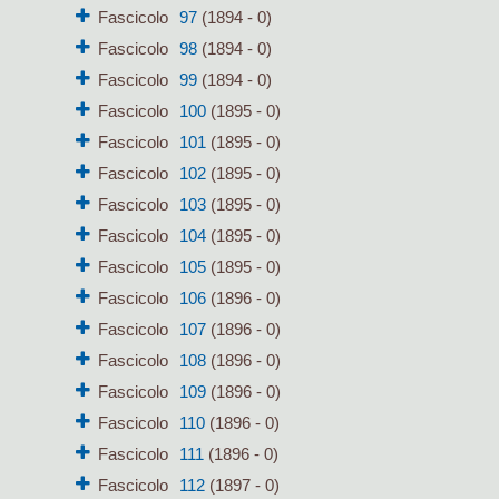
Fascicolo
97
(1894 - 0)
Fascicolo
98
(1894 - 0)
Fascicolo
99
(1894 - 0)
Fascicolo
100
(1895 - 0)
Fascicolo
101
(1895 - 0)
Fascicolo
102
(1895 - 0)
Fascicolo
103
(1895 - 0)
Fascicolo
104
(1895 - 0)
Fascicolo
105
(1895 - 0)
Fascicolo
106
(1896 - 0)
Fascicolo
107
(1896 - 0)
Fascicolo
108
(1896 - 0)
Fascicolo
109
(1896 - 0)
Fascicolo
110
(1896 - 0)
Fascicolo
111
(1896 - 0)
Fascicolo
112
(1897 - 0)