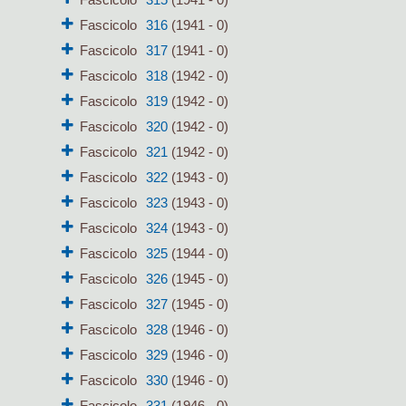
Fascicolo
316
(1941 - 0)
Fascicolo
317
(1941 - 0)
Fascicolo
318
(1942 - 0)
Fascicolo
319
(1942 - 0)
Fascicolo
320
(1942 - 0)
Fascicolo
321
(1942 - 0)
Fascicolo
322
(1943 - 0)
Fascicolo
323
(1943 - 0)
Fascicolo
324
(1943 - 0)
Fascicolo
325
(1944 - 0)
Fascicolo
326
(1945 - 0)
Fascicolo
327
(1945 - 0)
Fascicolo
328
(1946 - 0)
Fascicolo
329
(1946 - 0)
Fascicolo
330
(1946 - 0)
Fascicolo
331
(1946 - 0)