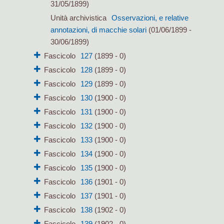
31/05/1899)
Unità archivistica
Osservazioni, e relative
annotazioni, di macchie solari
(01/06/1899 -
30/06/1899)
Fascicolo
127
(1899 - 0)
Fascicolo
128
(1899 - 0)
Fascicolo
129
(1899 - 0)
Fascicolo
130
(1900 - 0)
Fascicolo
131
(1900 - 0)
Fascicolo
132
(1900 - 0)
Fascicolo
133
(1900 - 0)
Fascicolo
134
(1900 - 0)
Fascicolo
135
(1900 - 0)
Fascicolo
136
(1901 - 0)
Fascicolo
137
(1901 - 0)
Fascicolo
138
(1902 - 0)
Fascicolo
139
(1902 - 0)