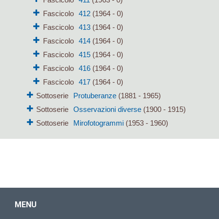
Fascicolo
412
(1964 - 0)
Fascicolo
413
(1964 - 0)
Fascicolo
414
(1964 - 0)
Fascicolo
415
(1964 - 0)
Fascicolo
416
(1964 - 0)
Fascicolo
417
(1964 - 0)
Sottoserie
Protuberanze
(1881 - 1965)
Sottoserie
Osservazioni diverse
(1900 - 1915)
Sottoserie
Mirofotogrammi
(1953 - 1960)
MENU