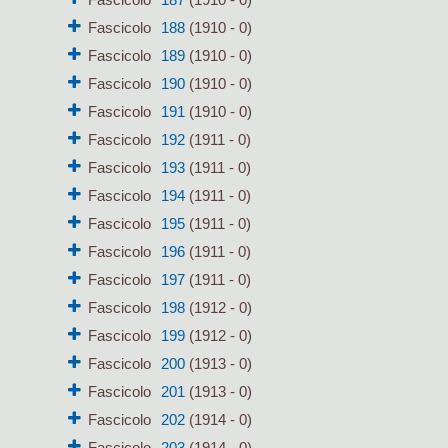
Fascicolo
188
(1910 - 0)
Fascicolo
189
(1910 - 0)
Fascicolo
190
(1910 - 0)
Fascicolo
191
(1910 - 0)
Fascicolo
192
(1911 - 0)
Fascicolo
193
(1911 - 0)
Fascicolo
194
(1911 - 0)
Fascicolo
195
(1911 - 0)
Fascicolo
196
(1911 - 0)
Fascicolo
197
(1911 - 0)
Fascicolo
198
(1912 - 0)
Fascicolo
199
(1912 - 0)
Fascicolo
200
(1913 - 0)
Fascicolo
201
(1913 - 0)
Fascicolo
202
(1914 - 0)
Fascicolo
203
(1914 - 0)