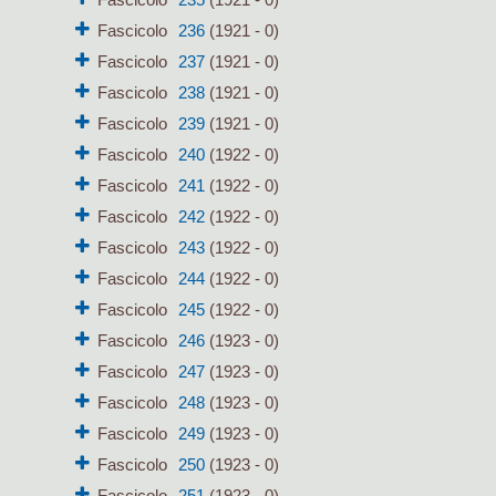
Fascicolo
236
(1921 - 0)
Fascicolo
237
(1921 - 0)
Fascicolo
238
(1921 - 0)
Fascicolo
239
(1921 - 0)
Fascicolo
240
(1922 - 0)
Fascicolo
241
(1922 - 0)
Fascicolo
242
(1922 - 0)
Fascicolo
243
(1922 - 0)
Fascicolo
244
(1922 - 0)
Fascicolo
245
(1922 - 0)
Fascicolo
246
(1923 - 0)
Fascicolo
247
(1923 - 0)
Fascicolo
248
(1923 - 0)
Fascicolo
249
(1923 - 0)
Fascicolo
250
(1923 - 0)
Fascicolo
251
(1923 - 0)