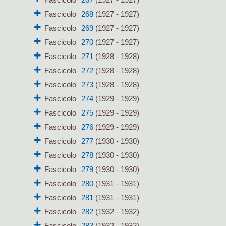
Fascicolo
268
(1927 - 1927)
Fascicolo
269
(1927 - 1927)
Fascicolo
270
(1927 - 1927)
Fascicolo
271
(1928 - 1928)
Fascicolo
272
(1928 - 1928)
Fascicolo
273
(1928 - 1928)
Fascicolo
274
(1929 - 1929)
Fascicolo
275
(1929 - 1929)
Fascicolo
276
(1929 - 1929)
Fascicolo
277
(1930 - 1930)
Fascicolo
278
(1930 - 1930)
Fascicolo
279
(1930 - 1930)
Fascicolo
280
(1931 - 1931)
Fascicolo
281
(1931 - 1931)
Fascicolo
282
(1932 - 1932)
Fascicolo
283
(1932 - 1932)