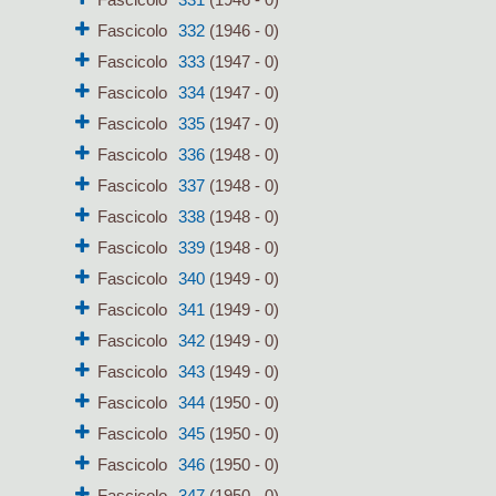
Fascicolo
332
(1946 - 0)
Fascicolo
333
(1947 - 0)
Fascicolo
334
(1947 - 0)
Fascicolo
335
(1947 - 0)
Fascicolo
336
(1948 - 0)
Fascicolo
337
(1948 - 0)
Fascicolo
338
(1948 - 0)
Fascicolo
339
(1948 - 0)
Fascicolo
340
(1949 - 0)
Fascicolo
341
(1949 - 0)
Fascicolo
342
(1949 - 0)
Fascicolo
343
(1949 - 0)
Fascicolo
344
(1950 - 0)
Fascicolo
345
(1950 - 0)
Fascicolo
346
(1950 - 0)
Fascicolo
347
(1950 - 0)