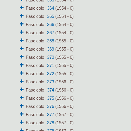
Fascicolo
364
(1954 - 0)
Fascicolo
365
(1954 - 0)
Fascicolo
366
(1954 - 0)
Fascicolo
367
(1954 - 0)
Fascicolo
368
(1955 - 0)
Fascicolo
369
(1955 - 0)
Fascicolo
370
(1955 - 0)
Fascicolo
371
(1955 - 0)
Fascicolo
372
(1955 - 0)
Fascicolo
373
(1956 - 0)
Fascicolo
374
(1956 - 0)
Fascicolo
375
(1956 - 0)
Fascicolo
376
(1956 - 0)
Fascicolo
377
(1957 - 0)
Fascicolo
378
(1957 - 0)
Fascicolo
379
(1957 - 0)