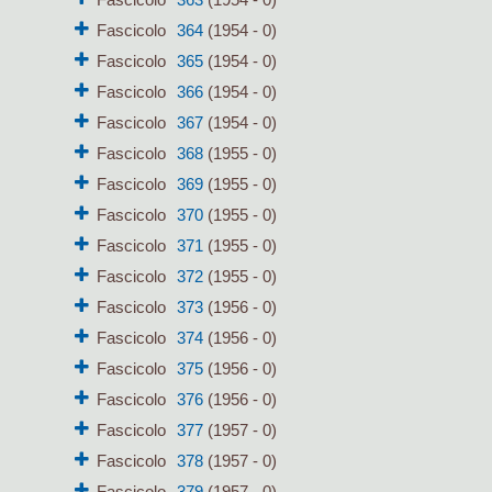
Fascicolo
364
(1954 - 0)
Fascicolo
365
(1954 - 0)
Fascicolo
366
(1954 - 0)
Fascicolo
367
(1954 - 0)
Fascicolo
368
(1955 - 0)
Fascicolo
369
(1955 - 0)
Fascicolo
370
(1955 - 0)
Fascicolo
371
(1955 - 0)
Fascicolo
372
(1955 - 0)
Fascicolo
373
(1956 - 0)
Fascicolo
374
(1956 - 0)
Fascicolo
375
(1956 - 0)
Fascicolo
376
(1956 - 0)
Fascicolo
377
(1957 - 0)
Fascicolo
378
(1957 - 0)
Fascicolo
379
(1957 - 0)