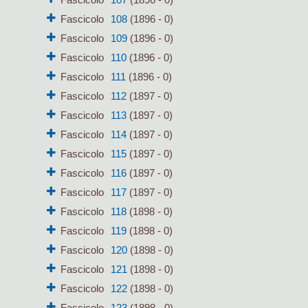
Fascicolo
108
(1896 - 0)
Fascicolo
109
(1896 - 0)
Fascicolo
110
(1896 - 0)
Fascicolo
111
(1896 - 0)
Fascicolo
112
(1897 - 0)
Fascicolo
113
(1897 - 0)
Fascicolo
114
(1897 - 0)
Fascicolo
115
(1897 - 0)
Fascicolo
116
(1897 - 0)
Fascicolo
117
(1897 - 0)
Fascicolo
118
(1898 - 0)
Fascicolo
119
(1898 - 0)
Fascicolo
120
(1898 - 0)
Fascicolo
121
(1898 - 0)
Fascicolo
122
(1898 - 0)
Fascicolo
123
(1898 - 0)