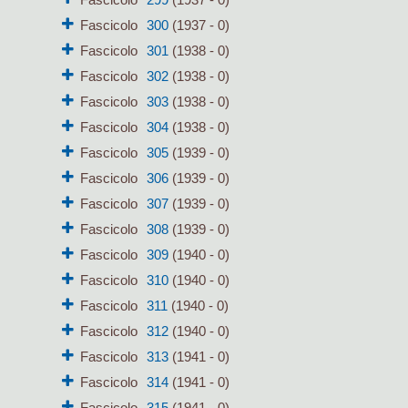
Fascicolo
300
(1937 - 0)
Fascicolo
301
(1938 - 0)
Fascicolo
302
(1938 - 0)
Fascicolo
303
(1938 - 0)
Fascicolo
304
(1938 - 0)
Fascicolo
305
(1939 - 0)
Fascicolo
306
(1939 - 0)
Fascicolo
307
(1939 - 0)
Fascicolo
308
(1939 - 0)
Fascicolo
309
(1940 - 0)
Fascicolo
310
(1940 - 0)
Fascicolo
311
(1940 - 0)
Fascicolo
312
(1940 - 0)
Fascicolo
313
(1941 - 0)
Fascicolo
314
(1941 - 0)
Fascicolo
315
(1941 - 0)