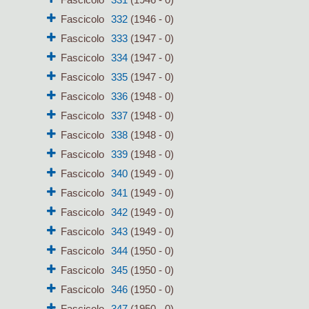
Fascicolo
332
(1946 - 0)
Fascicolo
333
(1947 - 0)
Fascicolo
334
(1947 - 0)
Fascicolo
335
(1947 - 0)
Fascicolo
336
(1948 - 0)
Fascicolo
337
(1948 - 0)
Fascicolo
338
(1948 - 0)
Fascicolo
339
(1948 - 0)
Fascicolo
340
(1949 - 0)
Fascicolo
341
(1949 - 0)
Fascicolo
342
(1949 - 0)
Fascicolo
343
(1949 - 0)
Fascicolo
344
(1950 - 0)
Fascicolo
345
(1950 - 0)
Fascicolo
346
(1950 - 0)
Fascicolo
347
(1950 - 0)