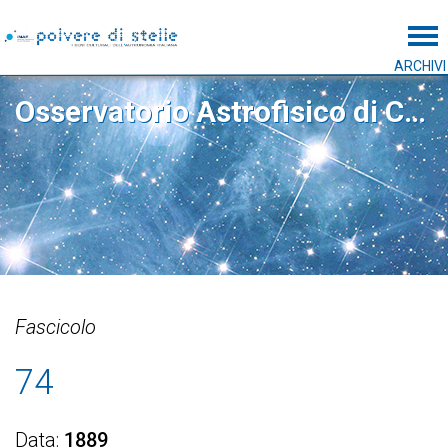
Tog
ARCHIVI
Osservatorio Astrofisico di Catania
Fascicolo
74
Data
1889