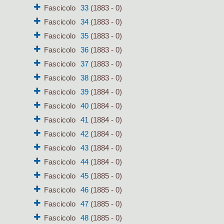
Fascicolo
33
(1883 - 0)
Fascicolo
34
(1883 - 0)
Fascicolo
35
(1883 - 0)
Fascicolo
36
(1883 - 0)
Fascicolo
37
(1883 - 0)
Fascicolo
38
(1883 - 0)
Fascicolo
39
(1884 - 0)
Fascicolo
40
(1884 - 0)
Fascicolo
41
(1884 - 0)
Fascicolo
42
(1884 - 0)
Fascicolo
43
(1884 - 0)
Fascicolo
44
(1884 - 0)
Fascicolo
45
(1885 - 0)
Fascicolo
46
(1885 - 0)
Fascicolo
47
(1885 - 0)
Fascicolo
48
(1885 - 0)