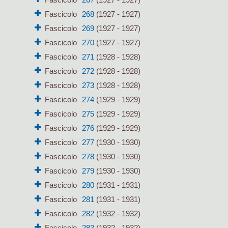
Fascicolo
268
(1927 - 1927)
Fascicolo
269
(1927 - 1927)
Fascicolo
270
(1927 - 1927)
Fascicolo
271
(1928 - 1928)
Fascicolo
272
(1928 - 1928)
Fascicolo
273
(1928 - 1928)
Fascicolo
274
(1929 - 1929)
Fascicolo
275
(1929 - 1929)
Fascicolo
276
(1929 - 1929)
Fascicolo
277
(1930 - 1930)
Fascicolo
278
(1930 - 1930)
Fascicolo
279
(1930 - 1930)
Fascicolo
280
(1931 - 1931)
Fascicolo
281
(1931 - 1931)
Fascicolo
282
(1932 - 1932)
Fascicolo
283
(1932 - 1932)