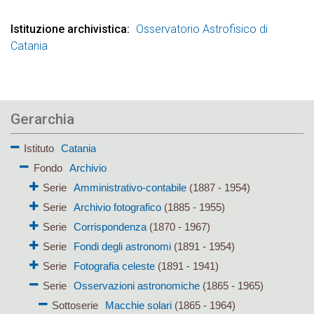
Istituzione archivistica
Osservatorio Astrofisico di
Catania
Gerarchia
Istituto
Catania
Fondo
Archivio
Serie
Amministrativo-contabile
(1887 - 1954)
Serie
Archivio fotografico
(1885 - 1955)
Serie
Corrispondenza
(1870 - 1967)
Serie
Fondi degli astronomi
(1891 - 1954)
Serie
Fotografia celeste
(1891 - 1941)
Serie
Osservazioni astronomiche
(1865 - 1965)
Sottoserie
Macchie solari
(1865 - 1964)