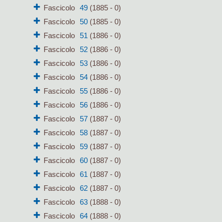
Fascicolo
49
(1885 - 0)
Fascicolo
50
(1885 - 0)
Fascicolo
51
(1886 - 0)
Fascicolo
52
(1886 - 0)
Fascicolo
53
(1886 - 0)
Fascicolo
54
(1886 - 0)
Fascicolo
55
(1886 - 0)
Fascicolo
56
(1886 - 0)
Fascicolo
57
(1887 - 0)
Fascicolo
58
(1887 - 0)
Fascicolo
59
(1887 - 0)
Fascicolo
60
(1887 - 0)
Fascicolo
61
(1887 - 0)
Fascicolo
62
(1887 - 0)
Fascicolo
63
(1888 - 0)
Fascicolo
64
(1888 - 0)