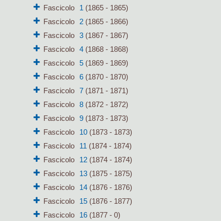
Fascicolo
1
(1865 - 1865)
Fascicolo
2
(1865 - 1866)
Fascicolo
3
(1867 - 1867)
Fascicolo
4
(1868 - 1868)
Fascicolo
5
(1869 - 1869)
Fascicolo
6
(1870 - 1870)
Fascicolo
7
(1871 - 1871)
Fascicolo
8
(1872 - 1872)
Fascicolo
9
(1873 - 1873)
Fascicolo
10
(1873 - 1873)
Fascicolo
11
(1874 - 1874)
Fascicolo
12
(1874 - 1874)
Fascicolo
13
(1875 - 1875)
Fascicolo
14
(1876 - 1876)
Fascicolo
15
(1876 - 1877)
Fascicolo
16
(1877 - 0)