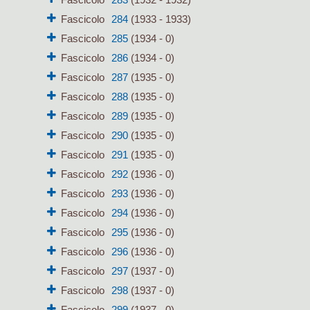
Fascicolo
284
(1933 - 1933)
Fascicolo
285
(1934 - 0)
Fascicolo
286
(1934 - 0)
Fascicolo
287
(1935 - 0)
Fascicolo
288
(1935 - 0)
Fascicolo
289
(1935 - 0)
Fascicolo
290
(1935 - 0)
Fascicolo
291
(1935 - 0)
Fascicolo
292
(1936 - 0)
Fascicolo
293
(1936 - 0)
Fascicolo
294
(1936 - 0)
Fascicolo
295
(1936 - 0)
Fascicolo
296
(1936 - 0)
Fascicolo
297
(1937 - 0)
Fascicolo
298
(1937 - 0)
Fascicolo
299
(1937 - 0)