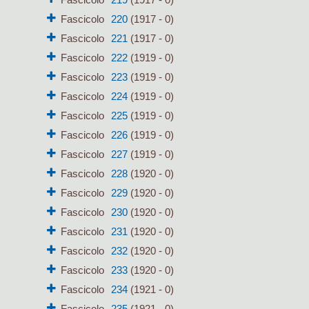
Fascicolo
220
(1917 - 0)
Fascicolo
221
(1917 - 0)
Fascicolo
222
(1919 - 0)
Fascicolo
223
(1919 - 0)
Fascicolo
224
(1919 - 0)
Fascicolo
225
(1919 - 0)
Fascicolo
226
(1919 - 0)
Fascicolo
227
(1919 - 0)
Fascicolo
228
(1920 - 0)
Fascicolo
229
(1920 - 0)
Fascicolo
230
(1920 - 0)
Fascicolo
231
(1920 - 0)
Fascicolo
232
(1920 - 0)
Fascicolo
233
(1920 - 0)
Fascicolo
234
(1921 - 0)
Fascicolo
235
(1921 - 0)