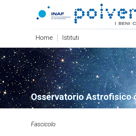
Home
Istituti
Osservatorio Astrofisico 
Fascicolo