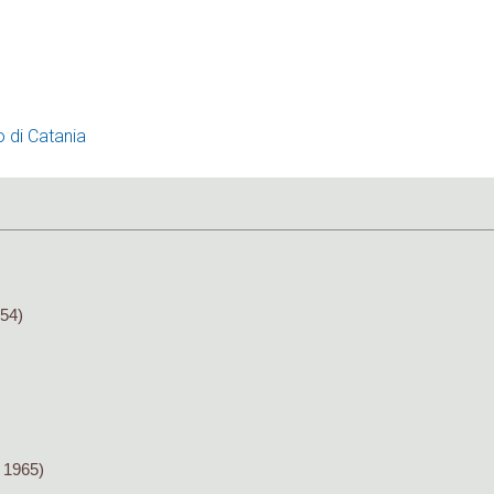
o di Catania
54)
 1965)