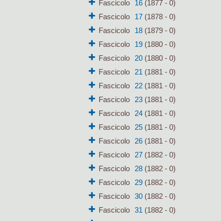
Fascicolo
16
(1877 - 0)
Fascicolo
17
(1878 - 0)
Fascicolo
18
(1879 - 0)
Fascicolo
19
(1880 - 0)
Fascicolo
20
(1880 - 0)
Fascicolo
21
(1881 - 0)
Fascicolo
22
(1881 - 0)
Fascicolo
23
(1881 - 0)
Fascicolo
24
(1881 - 0)
Fascicolo
25
(1881 - 0)
Fascicolo
26
(1881 - 0)
Fascicolo
27
(1882 - 0)
Fascicolo
28
(1882 - 0)
Fascicolo
29
(1882 - 0)
Fascicolo
30
(1882 - 0)
Fascicolo
31
(1882 - 0)