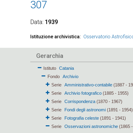
307
Data
1939
Istituzione archivistica
Osservatorio Astrofisic
Gerarchia
Istituto
Catania
Fondo
Archivio
Serie
Amministrativo-contabile
(1887 - 19
Serie
Archivio fotografico
(1885 - 1955)
Serie
Corrispondenza
(1870 - 1967)
Serie
Fondi degli astronomi
(1891 - 1954)
Serie
Fotografia celeste
(1891 - 1941)
Serie
Osservazioni astronomiche
(1865 -