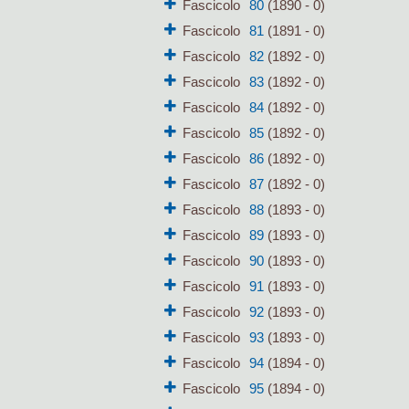
Fascicolo
80
(1890 - 0)
Fascicolo
81
(1891 - 0)
Fascicolo
82
(1892 - 0)
Fascicolo
83
(1892 - 0)
Fascicolo
84
(1892 - 0)
Fascicolo
85
(1892 - 0)
Fascicolo
86
(1892 - 0)
Fascicolo
87
(1892 - 0)
Fascicolo
88
(1893 - 0)
Fascicolo
89
(1893 - 0)
Fascicolo
90
(1893 - 0)
Fascicolo
91
(1893 - 0)
Fascicolo
92
(1893 - 0)
Fascicolo
93
(1893 - 0)
Fascicolo
94
(1894 - 0)
Fascicolo
95
(1894 - 0)