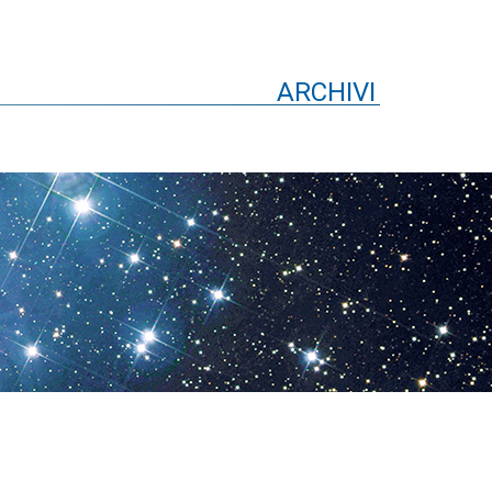
ARCHIVI