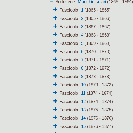
Sottoserie
Macchie solari
(1865 - 1964
Fascicolo
1
(1865 - 1865)
Fascicolo
2
(1865 - 1866)
Fascicolo
3
(1867 - 1867)
Fascicolo
4
(1868 - 1868)
Fascicolo
5
(1869 - 1869)
Fascicolo
6
(1870 - 1870)
Fascicolo
7
(1871 - 1871)
Fascicolo
8
(1872 - 1872)
Fascicolo
9
(1873 - 1873)
Fascicolo
10
(1873 - 1873)
Fascicolo
11
(1874 - 1874)
Fascicolo
12
(1874 - 1874)
Fascicolo
13
(1875 - 1875)
Fascicolo
14
(1876 - 1876)
Fascicolo
15
(1876 - 1877)