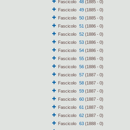
Fascicolo
48
(1885 - 0)
Fascicolo
49
(1885 - 0)
Fascicolo
50
(1885 - 0)
Fascicolo
51
(1886 - 0)
Fascicolo
52
(1886 - 0)
Fascicolo
53
(1886 - 0)
Fascicolo
54
(1886 - 0)
Fascicolo
55
(1886 - 0)
Fascicolo
56
(1886 - 0)
Fascicolo
57
(1887 - 0)
Fascicolo
58
(1887 - 0)
Fascicolo
59
(1887 - 0)
Fascicolo
60
(1887 - 0)
Fascicolo
61
(1887 - 0)
Fascicolo
62
(1887 - 0)
Fascicolo
63
(1888 - 0)