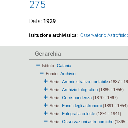
275
Data
1929
Istituzione archivistica
Osservatorio Astrofisic
Gerarchia
Istituto
Catania
Fondo
Archivio
Serie
Amministrativo-contabile
(1887 - 19
Serie
Archivio fotografico
(1885 - 1955)
Serie
Corrispondenza
(1870 - 1967)
Serie
Fondi degli astronomi
(1891 - 1954)
Serie
Fotografia celeste
(1891 - 1941)
Serie
Osservazioni astronomiche
(1865 -