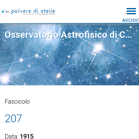
Tog
ARCHIVI
Osservatorio Astrofisico di Catania
Fascicolo
207
Data
1915