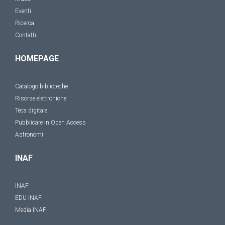
Eventi
Ricerca
Contatti
HOMEPAGE
Catalogo biblioteche
Risorse elettroniche
Teca digitale
Pubblicare in Open Access
Astronomi
INAF
INAF
EDU INAF
Media INAF