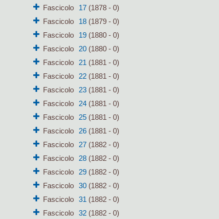
Fascicolo
17
(1878 - 0)
Fascicolo
18
(1879 - 0)
Fascicolo
19
(1880 - 0)
Fascicolo
20
(1880 - 0)
Fascicolo
21
(1881 - 0)
Fascicolo
22
(1881 - 0)
Fascicolo
23
(1881 - 0)
Fascicolo
24
(1881 - 0)
Fascicolo
25
(1881 - 0)
Fascicolo
26
(1881 - 0)
Fascicolo
27
(1882 - 0)
Fascicolo
28
(1882 - 0)
Fascicolo
29
(1882 - 0)
Fascicolo
30
(1882 - 0)
Fascicolo
31
(1882 - 0)
Fascicolo
32
(1882 - 0)