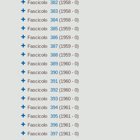
Fascicolo
382
(1958 - 0)
Fascicolo
383
(1958 - 0)
Fascicolo
384
(1958 - 0)
Fascicolo
385
(1959 - 0)
Fascicolo
386
(1959 - 0)
Fascicolo
387
(1959 - 0)
Fascicolo
388
(1959 - 0)
Fascicolo
389
(1960 - 0)
Fascicolo
390
(1960 - 0)
Fascicolo
391
(1960 - 0)
Fascicolo
392
(1960 - 0)
Fascicolo
393
(1960 - 0)
Fascicolo
394
(1961 - 0)
Fascicolo
395
(1961 - 0)
Fascicolo
396
(1961 - 0)
Fascicolo
397
(1961 - 0)