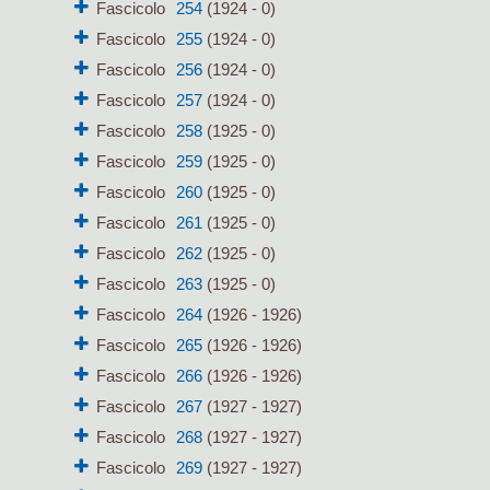
Fascicolo
254
(1924 - 0)
Fascicolo
255
(1924 - 0)
Fascicolo
256
(1924 - 0)
Fascicolo
257
(1924 - 0)
Fascicolo
258
(1925 - 0)
Fascicolo
259
(1925 - 0)
Fascicolo
260
(1925 - 0)
Fascicolo
261
(1925 - 0)
Fascicolo
262
(1925 - 0)
Fascicolo
263
(1925 - 0)
Fascicolo
264
(1926 - 1926)
Fascicolo
265
(1926 - 1926)
Fascicolo
266
(1926 - 1926)
Fascicolo
267
(1927 - 1927)
Fascicolo
268
(1927 - 1927)
Fascicolo
269
(1927 - 1927)