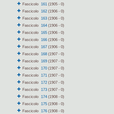
Fascicolo
161
(1905 - 0)
Fascicolo
162
(1906 - 0)
Fascicolo
163
(1906 - 0)
Fascicolo
164
(1906 - 0)
Fascicolo
165
(1906 - 0)
Fascicolo
166
(1906 - 0)
Fascicolo
167
(1906 - 0)
Fascicolo
168
(1907 - 0)
Fascicolo
169
(1907 - 0)
Fascicolo
170
(1907 - 0)
Fascicolo
171
(1907 - 0)
Fascicolo
172
(1907 - 0)
Fascicolo
173
(1907 - 0)
Fascicolo
174
(1908 - 0)
Fascicolo
175
(1908 - 0)
Fascicolo
176
(1908 - 0)