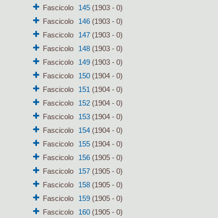
Fascicolo
145
(1903 - 0)
Fascicolo
146
(1903 - 0)
Fascicolo
147
(1903 - 0)
Fascicolo
148
(1903 - 0)
Fascicolo
149
(1903 - 0)
Fascicolo
150
(1904 - 0)
Fascicolo
151
(1904 - 0)
Fascicolo
152
(1904 - 0)
Fascicolo
153
(1904 - 0)
Fascicolo
154
(1904 - 0)
Fascicolo
155
(1904 - 0)
Fascicolo
156
(1905 - 0)
Fascicolo
157
(1905 - 0)
Fascicolo
158
(1905 - 0)
Fascicolo
159
(1905 - 0)
Fascicolo
160
(1905 - 0)