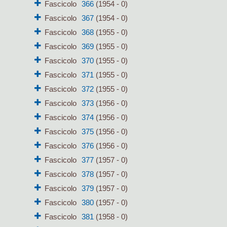
Fascicolo
366
(1954 - 0)
Fascicolo
367
(1954 - 0)
Fascicolo
368
(1955 - 0)
Fascicolo
369
(1955 - 0)
Fascicolo
370
(1955 - 0)
Fascicolo
371
(1955 - 0)
Fascicolo
372
(1955 - 0)
Fascicolo
373
(1956 - 0)
Fascicolo
374
(1956 - 0)
Fascicolo
375
(1956 - 0)
Fascicolo
376
(1956 - 0)
Fascicolo
377
(1957 - 0)
Fascicolo
378
(1957 - 0)
Fascicolo
379
(1957 - 0)
Fascicolo
380
(1957 - 0)
Fascicolo
381
(1958 - 0)