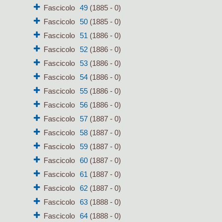
Fascicolo
49
(1885 - 0)
Fascicolo
50
(1885 - 0)
Fascicolo
51
(1886 - 0)
Fascicolo
52
(1886 - 0)
Fascicolo
53
(1886 - 0)
Fascicolo
54
(1886 - 0)
Fascicolo
55
(1886 - 0)
Fascicolo
56
(1886 - 0)
Fascicolo
57
(1887 - 0)
Fascicolo
58
(1887 - 0)
Fascicolo
59
(1887 - 0)
Fascicolo
60
(1887 - 0)
Fascicolo
61
(1887 - 0)
Fascicolo
62
(1887 - 0)
Fascicolo
63
(1888 - 0)
Fascicolo
64
(1888 - 0)