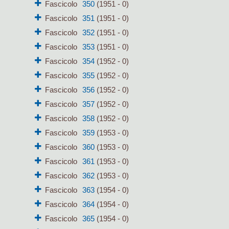
Fascicolo
350
(1951 - 0)
Fascicolo
351
(1951 - 0)
Fascicolo
352
(1951 - 0)
Fascicolo
353
(1951 - 0)
Fascicolo
354
(1952 - 0)
Fascicolo
355
(1952 - 0)
Fascicolo
356
(1952 - 0)
Fascicolo
357
(1952 - 0)
Fascicolo
358
(1952 - 0)
Fascicolo
359
(1953 - 0)
Fascicolo
360
(1953 - 0)
Fascicolo
361
(1953 - 0)
Fascicolo
362
(1953 - 0)
Fascicolo
363
(1954 - 0)
Fascicolo
364
(1954 - 0)
Fascicolo
365
(1954 - 0)