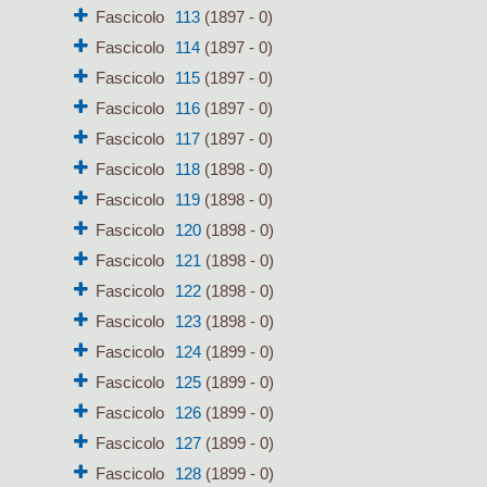
Fascicolo
113
(1897 - 0)
Fascicolo
114
(1897 - 0)
Fascicolo
115
(1897 - 0)
Fascicolo
116
(1897 - 0)
Fascicolo
117
(1897 - 0)
Fascicolo
118
(1898 - 0)
Fascicolo
119
(1898 - 0)
Fascicolo
120
(1898 - 0)
Fascicolo
121
(1898 - 0)
Fascicolo
122
(1898 - 0)
Fascicolo
123
(1898 - 0)
Fascicolo
124
(1899 - 0)
Fascicolo
125
(1899 - 0)
Fascicolo
126
(1899 - 0)
Fascicolo
127
(1899 - 0)
Fascicolo
128
(1899 - 0)