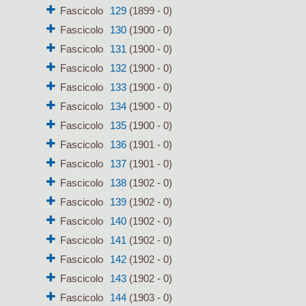
Fascicolo
129
(1899 - 0)
Fascicolo
130
(1900 - 0)
Fascicolo
131
(1900 - 0)
Fascicolo
132
(1900 - 0)
Fascicolo
133
(1900 - 0)
Fascicolo
134
(1900 - 0)
Fascicolo
135
(1900 - 0)
Fascicolo
136
(1901 - 0)
Fascicolo
137
(1901 - 0)
Fascicolo
138
(1902 - 0)
Fascicolo
139
(1902 - 0)
Fascicolo
140
(1902 - 0)
Fascicolo
141
(1902 - 0)
Fascicolo
142
(1902 - 0)
Fascicolo
143
(1902 - 0)
Fascicolo
144
(1903 - 0)