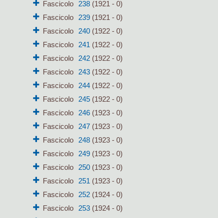
Fascicolo
238
(1921 - 0)
Fascicolo
239
(1921 - 0)
Fascicolo
240
(1922 - 0)
Fascicolo
241
(1922 - 0)
Fascicolo
242
(1922 - 0)
Fascicolo
243
(1922 - 0)
Fascicolo
244
(1922 - 0)
Fascicolo
245
(1922 - 0)
Fascicolo
246
(1923 - 0)
Fascicolo
247
(1923 - 0)
Fascicolo
248
(1923 - 0)
Fascicolo
249
(1923 - 0)
Fascicolo
250
(1923 - 0)
Fascicolo
251
(1923 - 0)
Fascicolo
252
(1924 - 0)
Fascicolo
253
(1924 - 0)