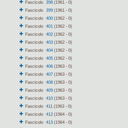
Fascicolo
398
(1961 - 0)
Fascicolo
399
(1961 - 0)
Fascicolo
400
(1962 - 0)
Fascicolo
401
(1962 - 0)
Fascicolo
402
(1962 - 0)
Fascicolo
403
(1962 - 0)
Fascicolo
404
(1962 - 0)
Fascicolo
405
(1962 - 0)
Fascicolo
406
(1963 - 0)
Fascicolo
407
(1963 - 0)
Fascicolo
408
(1963 - 0)
Fascicolo
409
(1963 - 0)
Fascicolo
410
(1963 - 0)
Fascicolo
411
(1963 - 0)
Fascicolo
412
(1964 - 0)
Fascicolo
413
(1964 - 0)