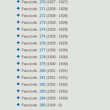
Fascicolo
270
(1927 - 1927)
Fascicolo
271
(1928 - 1928)
Fascicolo
272
(1928 - 1928)
Fascicolo
273
(1928 - 1928)
Fascicolo
274
(1929 - 1929)
Fascicolo
275
(1929 - 1929)
Fascicolo
276
(1929 - 1929)
Fascicolo
277
(1930 - 1930)
Fascicolo
278
(1930 - 1930)
Fascicolo
279
(1930 - 1930)
Fascicolo
280
(1931 - 1931)
Fascicolo
281
(1931 - 1931)
Fascicolo
282
(1932 - 1932)
Fascicolo
283
(1932 - 1932)
Fascicolo
284
(1933 - 1933)
Fascicolo
285
(1934 - 0)