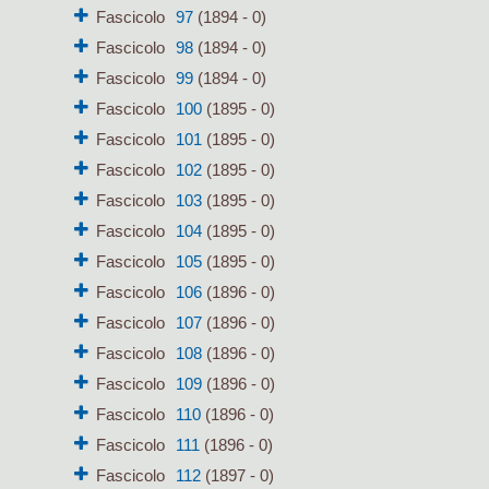
Fascicolo
97
(1894 - 0)
Fascicolo
98
(1894 - 0)
Fascicolo
99
(1894 - 0)
Fascicolo
100
(1895 - 0)
Fascicolo
101
(1895 - 0)
Fascicolo
102
(1895 - 0)
Fascicolo
103
(1895 - 0)
Fascicolo
104
(1895 - 0)
Fascicolo
105
(1895 - 0)
Fascicolo
106
(1896 - 0)
Fascicolo
107
(1896 - 0)
Fascicolo
108
(1896 - 0)
Fascicolo
109
(1896 - 0)
Fascicolo
110
(1896 - 0)
Fascicolo
111
(1896 - 0)
Fascicolo
112
(1897 - 0)