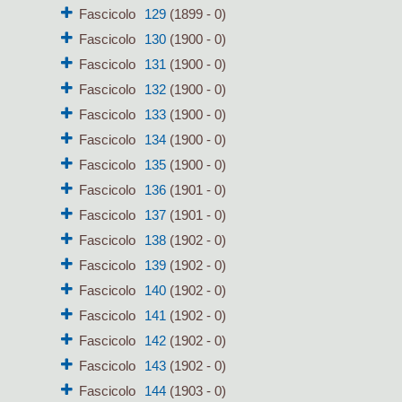
Fascicolo
129
(1899 - 0)
Fascicolo
130
(1900 - 0)
Fascicolo
131
(1900 - 0)
Fascicolo
132
(1900 - 0)
Fascicolo
133
(1900 - 0)
Fascicolo
134
(1900 - 0)
Fascicolo
135
(1900 - 0)
Fascicolo
136
(1901 - 0)
Fascicolo
137
(1901 - 0)
Fascicolo
138
(1902 - 0)
Fascicolo
139
(1902 - 0)
Fascicolo
140
(1902 - 0)
Fascicolo
141
(1902 - 0)
Fascicolo
142
(1902 - 0)
Fascicolo
143
(1902 - 0)
Fascicolo
144
(1903 - 0)