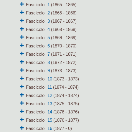
Fascicolo
1
(1865 - 1865)
Fascicolo
2
(1865 - 1866)
Fascicolo
3
(1867 - 1867)
Fascicolo
4
(1868 - 1868)
Fascicolo
5
(1869 - 1869)
Fascicolo
6
(1870 - 1870)
Fascicolo
7
(1871 - 1871)
Fascicolo
8
(1872 - 1872)
Fascicolo
9
(1873 - 1873)
Fascicolo
10
(1873 - 1873)
Fascicolo
11
(1874 - 1874)
Fascicolo
12
(1874 - 1874)
Fascicolo
13
(1875 - 1875)
Fascicolo
14
(1876 - 1876)
Fascicolo
15
(1876 - 1877)
Fascicolo
16
(1877 - 0)