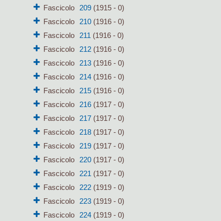
Fascicolo
209
(1915 - 0)
Fascicolo
210
(1916 - 0)
Fascicolo
211
(1916 - 0)
Fascicolo
212
(1916 - 0)
Fascicolo
213
(1916 - 0)
Fascicolo
214
(1916 - 0)
Fascicolo
215
(1916 - 0)
Fascicolo
216
(1917 - 0)
Fascicolo
217
(1917 - 0)
Fascicolo
218
(1917 - 0)
Fascicolo
219
(1917 - 0)
Fascicolo
220
(1917 - 0)
Fascicolo
221
(1917 - 0)
Fascicolo
222
(1919 - 0)
Fascicolo
223
(1919 - 0)
Fascicolo
224
(1919 - 0)