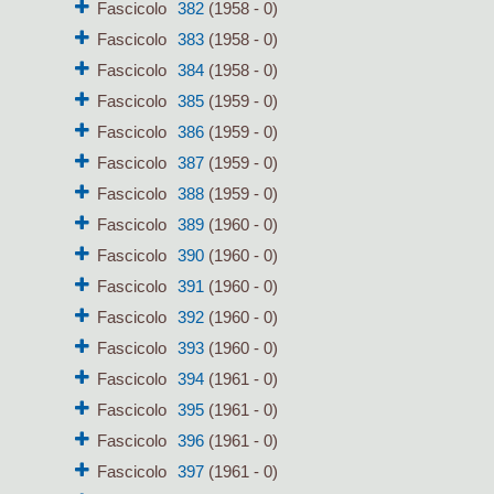
Fascicolo
382
(1958 - 0)
Fascicolo
383
(1958 - 0)
Fascicolo
384
(1958 - 0)
Fascicolo
385
(1959 - 0)
Fascicolo
386
(1959 - 0)
Fascicolo
387
(1959 - 0)
Fascicolo
388
(1959 - 0)
Fascicolo
389
(1960 - 0)
Fascicolo
390
(1960 - 0)
Fascicolo
391
(1960 - 0)
Fascicolo
392
(1960 - 0)
Fascicolo
393
(1960 - 0)
Fascicolo
394
(1961 - 0)
Fascicolo
395
(1961 - 0)
Fascicolo
396
(1961 - 0)
Fascicolo
397
(1961 - 0)