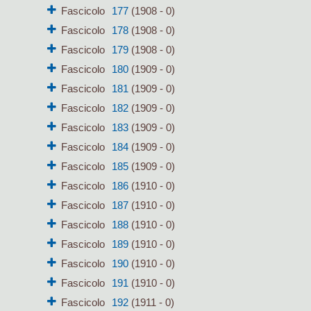
Fascicolo
177
(1908 - 0)
Fascicolo
178
(1908 - 0)
Fascicolo
179
(1908 - 0)
Fascicolo
180
(1909 - 0)
Fascicolo
181
(1909 - 0)
Fascicolo
182
(1909 - 0)
Fascicolo
183
(1909 - 0)
Fascicolo
184
(1909 - 0)
Fascicolo
185
(1909 - 0)
Fascicolo
186
(1910 - 0)
Fascicolo
187
(1910 - 0)
Fascicolo
188
(1910 - 0)
Fascicolo
189
(1910 - 0)
Fascicolo
190
(1910 - 0)
Fascicolo
191
(1910 - 0)
Fascicolo
192
(1911 - 0)