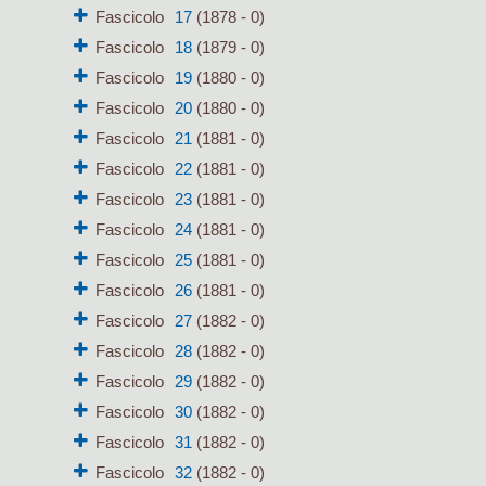
Fascicolo
17
(1878 - 0)
Fascicolo
18
(1879 - 0)
Fascicolo
19
(1880 - 0)
Fascicolo
20
(1880 - 0)
Fascicolo
21
(1881 - 0)
Fascicolo
22
(1881 - 0)
Fascicolo
23
(1881 - 0)
Fascicolo
24
(1881 - 0)
Fascicolo
25
(1881 - 0)
Fascicolo
26
(1881 - 0)
Fascicolo
27
(1882 - 0)
Fascicolo
28
(1882 - 0)
Fascicolo
29
(1882 - 0)
Fascicolo
30
(1882 - 0)
Fascicolo
31
(1882 - 0)
Fascicolo
32
(1882 - 0)