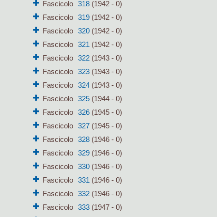
Fascicolo
318
(1942 - 0)
Fascicolo
319
(1942 - 0)
Fascicolo
320
(1942 - 0)
Fascicolo
321
(1942 - 0)
Fascicolo
322
(1943 - 0)
Fascicolo
323
(1943 - 0)
Fascicolo
324
(1943 - 0)
Fascicolo
325
(1944 - 0)
Fascicolo
326
(1945 - 0)
Fascicolo
327
(1945 - 0)
Fascicolo
328
(1946 - 0)
Fascicolo
329
(1946 - 0)
Fascicolo
330
(1946 - 0)
Fascicolo
331
(1946 - 0)
Fascicolo
332
(1946 - 0)
Fascicolo
333
(1947 - 0)