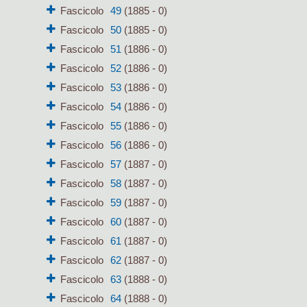
Fascicolo
49
(1885 - 0)
Fascicolo
50
(1885 - 0)
Fascicolo
51
(1886 - 0)
Fascicolo
52
(1886 - 0)
Fascicolo
53
(1886 - 0)
Fascicolo
54
(1886 - 0)
Fascicolo
55
(1886 - 0)
Fascicolo
56
(1886 - 0)
Fascicolo
57
(1887 - 0)
Fascicolo
58
(1887 - 0)
Fascicolo
59
(1887 - 0)
Fascicolo
60
(1887 - 0)
Fascicolo
61
(1887 - 0)
Fascicolo
62
(1887 - 0)
Fascicolo
63
(1888 - 0)
Fascicolo
64
(1888 - 0)