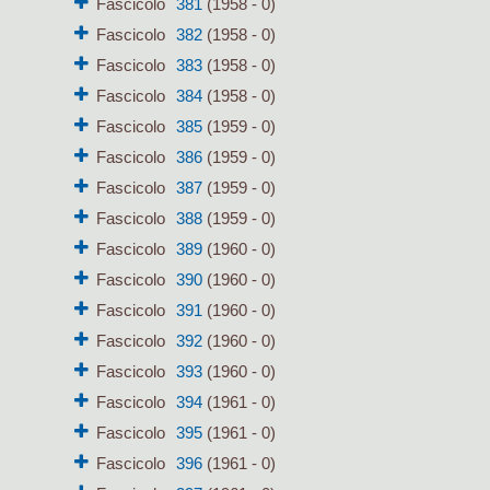
Fascicolo
381
(1958 - 0)
Fascicolo
382
(1958 - 0)
Fascicolo
383
(1958 - 0)
Fascicolo
384
(1958 - 0)
Fascicolo
385
(1959 - 0)
Fascicolo
386
(1959 - 0)
Fascicolo
387
(1959 - 0)
Fascicolo
388
(1959 - 0)
Fascicolo
389
(1960 - 0)
Fascicolo
390
(1960 - 0)
Fascicolo
391
(1960 - 0)
Fascicolo
392
(1960 - 0)
Fascicolo
393
(1960 - 0)
Fascicolo
394
(1961 - 0)
Fascicolo
395
(1961 - 0)
Fascicolo
396
(1961 - 0)