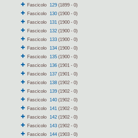
Fascicolo
129
(1899 - 0)
Fascicolo
130
(1900 - 0)
Fascicolo
131
(1900 - 0)
Fascicolo
132
(1900 - 0)
Fascicolo
133
(1900 - 0)
Fascicolo
134
(1900 - 0)
Fascicolo
135
(1900 - 0)
Fascicolo
136
(1901 - 0)
Fascicolo
137
(1901 - 0)
Fascicolo
138
(1902 - 0)
Fascicolo
139
(1902 - 0)
Fascicolo
140
(1902 - 0)
Fascicolo
141
(1902 - 0)
Fascicolo
142
(1902 - 0)
Fascicolo
143
(1902 - 0)
Fascicolo
144
(1903 - 0)