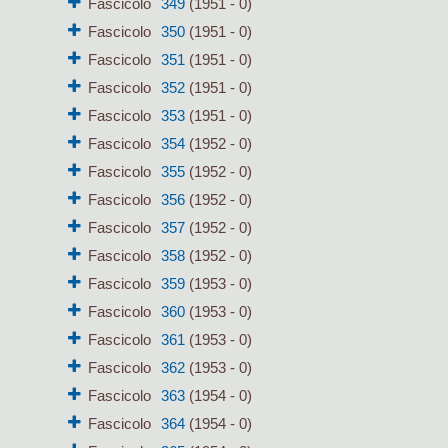
Fascicolo
349
(1951 - 0)
Fascicolo
350
(1951 - 0)
Fascicolo
351
(1951 - 0)
Fascicolo
352
(1951 - 0)
Fascicolo
353
(1951 - 0)
Fascicolo
354
(1952 - 0)
Fascicolo
355
(1952 - 0)
Fascicolo
356
(1952 - 0)
Fascicolo
357
(1952 - 0)
Fascicolo
358
(1952 - 0)
Fascicolo
359
(1953 - 0)
Fascicolo
360
(1953 - 0)
Fascicolo
361
(1953 - 0)
Fascicolo
362
(1953 - 0)
Fascicolo
363
(1954 - 0)
Fascicolo
364
(1954 - 0)