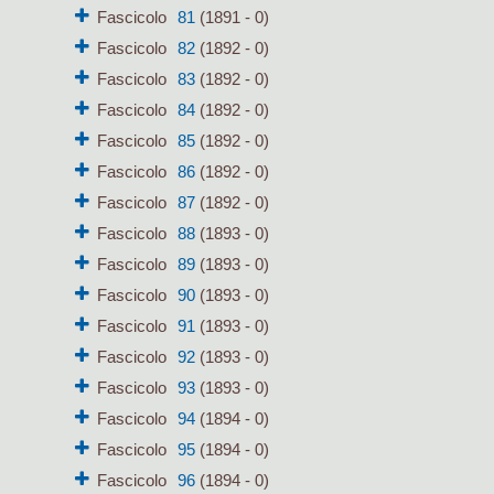
Fascicolo
81
(1891 - 0)
Fascicolo
82
(1892 - 0)
Fascicolo
83
(1892 - 0)
Fascicolo
84
(1892 - 0)
Fascicolo
85
(1892 - 0)
Fascicolo
86
(1892 - 0)
Fascicolo
87
(1892 - 0)
Fascicolo
88
(1893 - 0)
Fascicolo
89
(1893 - 0)
Fascicolo
90
(1893 - 0)
Fascicolo
91
(1893 - 0)
Fascicolo
92
(1893 - 0)
Fascicolo
93
(1893 - 0)
Fascicolo
94
(1894 - 0)
Fascicolo
95
(1894 - 0)
Fascicolo
96
(1894 - 0)