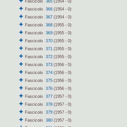
Fascicolo
365
(1954 - 0)
Fascicolo
366
(1954 - 0)
Fascicolo
367
(1954 - 0)
Fascicolo
368
(1955 - 0)
Fascicolo
369
(1955 - 0)
Fascicolo
370
(1955 - 0)
Fascicolo
371
(1955 - 0)
Fascicolo
372
(1955 - 0)
Fascicolo
373
(1956 - 0)
Fascicolo
374
(1956 - 0)
Fascicolo
375
(1956 - 0)
Fascicolo
376
(1956 - 0)
Fascicolo
377
(1957 - 0)
Fascicolo
378
(1957 - 0)
Fascicolo
379
(1957 - 0)
Fascicolo
380
(1957 - 0)