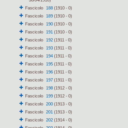
Fascicolo
188
(1910 - 0)
Fascicolo
189
(1910 - 0)
Fascicolo
190
(1910 - 0)
Fascicolo
191
(1910 - 0)
Fascicolo
192
(1911 - 0)
Fascicolo
193
(1911 - 0)
Fascicolo
194
(1911 - 0)
Fascicolo
195
(1911 - 0)
Fascicolo
196
(1911 - 0)
Fascicolo
197
(1911 - 0)
Fascicolo
198
(1912 - 0)
Fascicolo
199
(1912 - 0)
Fascicolo
200
(1913 - 0)
Fascicolo
201
(1913 - 0)
Fascicolo
202
(1914 - 0)
Fascicolo
203
(1914 - 0)