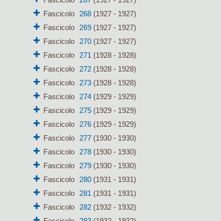
Fascicolo
268
(1927 - 1927)
Fascicolo
269
(1927 - 1927)
Fascicolo
270
(1927 - 1927)
Fascicolo
271
(1928 - 1928)
Fascicolo
272
(1928 - 1928)
Fascicolo
273
(1928 - 1928)
Fascicolo
274
(1929 - 1929)
Fascicolo
275
(1929 - 1929)
Fascicolo
276
(1929 - 1929)
Fascicolo
277
(1930 - 1930)
Fascicolo
278
(1930 - 1930)
Fascicolo
279
(1930 - 1930)
Fascicolo
280
(1931 - 1931)
Fascicolo
281
(1931 - 1931)
Fascicolo
282
(1932 - 1932)
Fascicolo
283
(1932 - 1932)