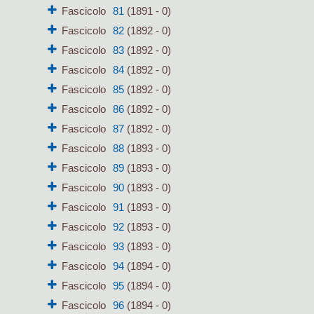
Fascicolo
81
(1891 - 0)
Fascicolo
82
(1892 - 0)
Fascicolo
83
(1892 - 0)
Fascicolo
84
(1892 - 0)
Fascicolo
85
(1892 - 0)
Fascicolo
86
(1892 - 0)
Fascicolo
87
(1892 - 0)
Fascicolo
88
(1893 - 0)
Fascicolo
89
(1893 - 0)
Fascicolo
90
(1893 - 0)
Fascicolo
91
(1893 - 0)
Fascicolo
92
(1893 - 0)
Fascicolo
93
(1893 - 0)
Fascicolo
94
(1894 - 0)
Fascicolo
95
(1894 - 0)
Fascicolo
96
(1894 - 0)