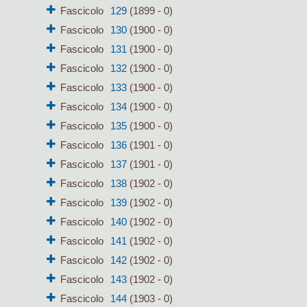
Fascicolo
129
(1899 - 0)
Fascicolo
130
(1900 - 0)
Fascicolo
131
(1900 - 0)
Fascicolo
132
(1900 - 0)
Fascicolo
133
(1900 - 0)
Fascicolo
134
(1900 - 0)
Fascicolo
135
(1900 - 0)
Fascicolo
136
(1901 - 0)
Fascicolo
137
(1901 - 0)
Fascicolo
138
(1902 - 0)
Fascicolo
139
(1902 - 0)
Fascicolo
140
(1902 - 0)
Fascicolo
141
(1902 - 0)
Fascicolo
142
(1902 - 0)
Fascicolo
143
(1902 - 0)
Fascicolo
144
(1903 - 0)