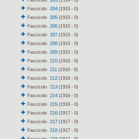
Fascicolo
204
(1915 - 0)
Fascicolo
205
(1915 - 0)
Fascicolo
206
(1915 - 0)
Fascicolo
207
(1915 - 0)
Fascicolo
208
(1915 - 0)
Fascicolo
209
(1915 - 0)
Fascicolo
210
(1916 - 0)
Fascicolo
211
(1916 - 0)
Fascicolo
212
(1916 - 0)
Fascicolo
213
(1916 - 0)
Fascicolo
214
(1916 - 0)
Fascicolo
215
(1916 - 0)
Fascicolo
216
(1917 - 0)
Fascicolo
217
(1917 - 0)
Fascicolo
218
(1917 - 0)
Fascicolo
219
(1917 - 0)