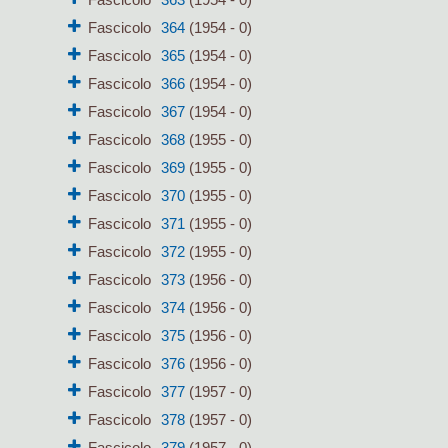
Fascicolo
364
(1954 - 0)
Fascicolo
365
(1954 - 0)
Fascicolo
366
(1954 - 0)
Fascicolo
367
(1954 - 0)
Fascicolo
368
(1955 - 0)
Fascicolo
369
(1955 - 0)
Fascicolo
370
(1955 - 0)
Fascicolo
371
(1955 - 0)
Fascicolo
372
(1955 - 0)
Fascicolo
373
(1956 - 0)
Fascicolo
374
(1956 - 0)
Fascicolo
375
(1956 - 0)
Fascicolo
376
(1956 - 0)
Fascicolo
377
(1957 - 0)
Fascicolo
378
(1957 - 0)
Fascicolo
379
(1957 - 0)