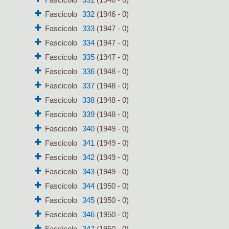
Fascicolo
332
(1946 - 0)
Fascicolo
333
(1947 - 0)
Fascicolo
334
(1947 - 0)
Fascicolo
335
(1947 - 0)
Fascicolo
336
(1948 - 0)
Fascicolo
337
(1948 - 0)
Fascicolo
338
(1948 - 0)
Fascicolo
339
(1948 - 0)
Fascicolo
340
(1949 - 0)
Fascicolo
341
(1949 - 0)
Fascicolo
342
(1949 - 0)
Fascicolo
343
(1949 - 0)
Fascicolo
344
(1950 - 0)
Fascicolo
345
(1950 - 0)
Fascicolo
346
(1950 - 0)
Fascicolo
347
(1950 - 0)