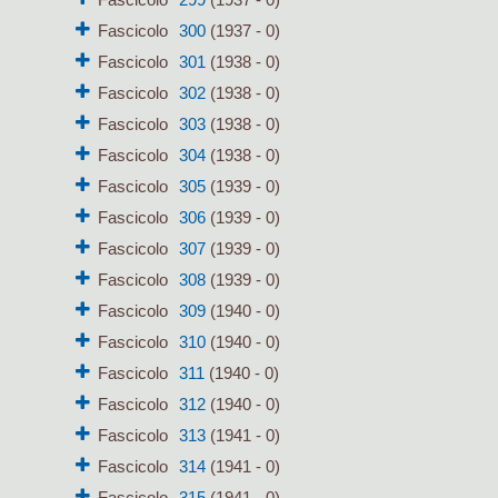
Fascicolo
300
(1937 - 0)
Fascicolo
301
(1938 - 0)
Fascicolo
302
(1938 - 0)
Fascicolo
303
(1938 - 0)
Fascicolo
304
(1938 - 0)
Fascicolo
305
(1939 - 0)
Fascicolo
306
(1939 - 0)
Fascicolo
307
(1939 - 0)
Fascicolo
308
(1939 - 0)
Fascicolo
309
(1940 - 0)
Fascicolo
310
(1940 - 0)
Fascicolo
311
(1940 - 0)
Fascicolo
312
(1940 - 0)
Fascicolo
313
(1941 - 0)
Fascicolo
314
(1941 - 0)
Fascicolo
315
(1941 - 0)