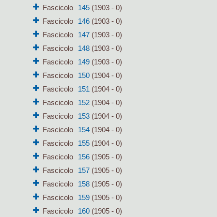
Fascicolo
145
(1903 - 0)
Fascicolo
146
(1903 - 0)
Fascicolo
147
(1903 - 0)
Fascicolo
148
(1903 - 0)
Fascicolo
149
(1903 - 0)
Fascicolo
150
(1904 - 0)
Fascicolo
151
(1904 - 0)
Fascicolo
152
(1904 - 0)
Fascicolo
153
(1904 - 0)
Fascicolo
154
(1904 - 0)
Fascicolo
155
(1904 - 0)
Fascicolo
156
(1905 - 0)
Fascicolo
157
(1905 - 0)
Fascicolo
158
(1905 - 0)
Fascicolo
159
(1905 - 0)
Fascicolo
160
(1905 - 0)