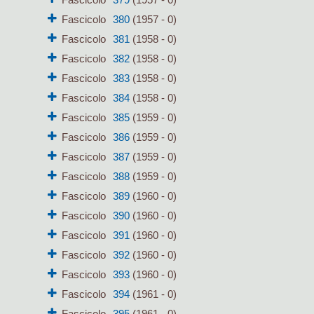
Fascicolo
380
(1957 - 0)
Fascicolo
381
(1958 - 0)
Fascicolo
382
(1958 - 0)
Fascicolo
383
(1958 - 0)
Fascicolo
384
(1958 - 0)
Fascicolo
385
(1959 - 0)
Fascicolo
386
(1959 - 0)
Fascicolo
387
(1959 - 0)
Fascicolo
388
(1959 - 0)
Fascicolo
389
(1960 - 0)
Fascicolo
390
(1960 - 0)
Fascicolo
391
(1960 - 0)
Fascicolo
392
(1960 - 0)
Fascicolo
393
(1960 - 0)
Fascicolo
394
(1961 - 0)
Fascicolo
395
(1961 - 0)