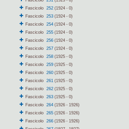
Fascicolo
252
(1924 - 0)
Fascicolo
253
(1924 - 0)
Fascicolo
254
(1924 - 0)
Fascicolo
255
(1924 - 0)
Fascicolo
256
(1924 - 0)
Fascicolo
257
(1924 - 0)
Fascicolo
258
(1925 - 0)
Fascicolo
259
(1925 - 0)
Fascicolo
260
(1925 - 0)
Fascicolo
261
(1925 - 0)
Fascicolo
262
(1925 - 0)
Fascicolo
263
(1925 - 0)
Fascicolo
264
(1926 - 1926)
Fascicolo
265
(1926 - 1926)
Fascicolo
266
(1926 - 1926)
Fascicolo
267
(1927 - 1927)