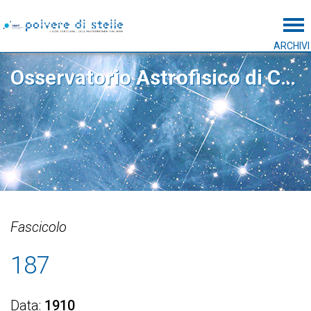
Tog
ARCHIVI
Osservatorio Astrofisico di Catania
Fascicolo
187
Data
1910