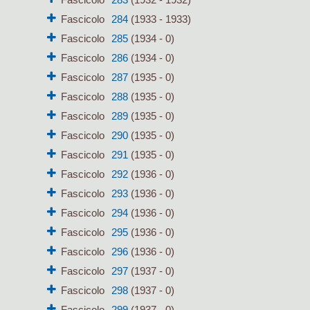
Fascicolo
284
(1933 - 1933)
Fascicolo
285
(1934 - 0)
Fascicolo
286
(1934 - 0)
Fascicolo
287
(1935 - 0)
Fascicolo
288
(1935 - 0)
Fascicolo
289
(1935 - 0)
Fascicolo
290
(1935 - 0)
Fascicolo
291
(1935 - 0)
Fascicolo
292
(1936 - 0)
Fascicolo
293
(1936 - 0)
Fascicolo
294
(1936 - 0)
Fascicolo
295
(1936 - 0)
Fascicolo
296
(1936 - 0)
Fascicolo
297
(1937 - 0)
Fascicolo
298
(1937 - 0)
Fascicolo
299
(1937 - 0)