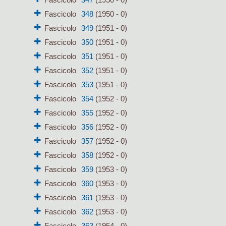
Fascicolo
348
(1950 - 0)
Fascicolo
349
(1951 - 0)
Fascicolo
350
(1951 - 0)
Fascicolo
351
(1951 - 0)
Fascicolo
352
(1951 - 0)
Fascicolo
353
(1951 - 0)
Fascicolo
354
(1952 - 0)
Fascicolo
355
(1952 - 0)
Fascicolo
356
(1952 - 0)
Fascicolo
357
(1952 - 0)
Fascicolo
358
(1952 - 0)
Fascicolo
359
(1953 - 0)
Fascicolo
360
(1953 - 0)
Fascicolo
361
(1953 - 0)
Fascicolo
362
(1953 - 0)
Fascicolo
363
(1954 - 0)