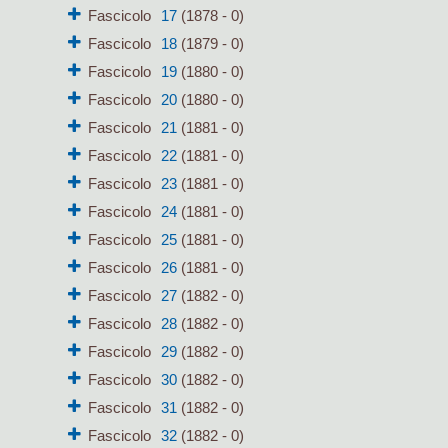
Fascicolo
17
(1878 - 0)
Fascicolo
18
(1879 - 0)
Fascicolo
19
(1880 - 0)
Fascicolo
20
(1880 - 0)
Fascicolo
21
(1881 - 0)
Fascicolo
22
(1881 - 0)
Fascicolo
23
(1881 - 0)
Fascicolo
24
(1881 - 0)
Fascicolo
25
(1881 - 0)
Fascicolo
26
(1881 - 0)
Fascicolo
27
(1882 - 0)
Fascicolo
28
(1882 - 0)
Fascicolo
29
(1882 - 0)
Fascicolo
30
(1882 - 0)
Fascicolo
31
(1882 - 0)
Fascicolo
32
(1882 - 0)