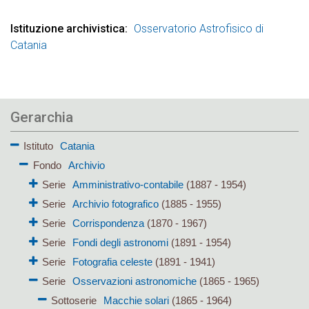
Istituzione archivistica
Osservatorio Astrofisico di
Catania
Gerarchia
Istituto
Catania
Fondo
Archivio
Serie
Amministrativo-contabile
(1887 - 1954)
Serie
Archivio fotografico
(1885 - 1955)
Serie
Corrispondenza
(1870 - 1967)
Serie
Fondi degli astronomi
(1891 - 1954)
Serie
Fotografia celeste
(1891 - 1941)
Serie
Osservazioni astronomiche
(1865 - 1965)
Sottoserie
Macchie solari
(1865 - 1964)