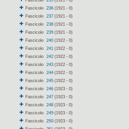
Fascicolo
236
(1921 - 0)
Fascicolo
237
(1921 - 0)
Fascicolo
238
(1921 - 0)
Fascicolo
239
(1921 - 0)
Fascicolo
240
(1922 - 0)
Fascicolo
241
(1922 - 0)
Fascicolo
242
(1922 - 0)
Fascicolo
243
(1922 - 0)
Fascicolo
244
(1922 - 0)
Fascicolo
245
(1922 - 0)
Fascicolo
246
(1923 - 0)
Fascicolo
247
(1923 - 0)
Fascicolo
248
(1923 - 0)
Fascicolo
249
(1923 - 0)
Fascicolo
250
(1923 - 0)
Fascicolo
251
(1923 - 0)