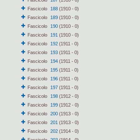
Fascicolo
188
(1910 - 0)
Fascicolo
189
(1910 - 0)
Fascicolo
190
(1910 - 0)
Fascicolo
191
(1910 - 0)
Fascicolo
192
(1911 - 0)
Fascicolo
193
(1911 - 0)
Fascicolo
194
(1911 - 0)
Fascicolo
195
(1911 - 0)
Fascicolo
196
(1911 - 0)
Fascicolo
197
(1911 - 0)
Fascicolo
198
(1912 - 0)
Fascicolo
199
(1912 - 0)
Fascicolo
200
(1913 - 0)
Fascicolo
201
(1913 - 0)
Fascicolo
202
(1914 - 0)
Fascicolo
203
(1914 - 0)