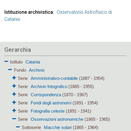
Istituzione archivistica
Osservatorio Astrofisico di
Catania
Gerarchia
Istituto
Catania
Fondo
Archivio
Serie
Amministrativo-contabile
(1887 - 1954)
Serie
Archivio fotografico
(1885 - 1955)
Serie
Corrispondenza
(1870 - 1967)
Serie
Fondi degli astronomi
(1891 - 1954)
Serie
Fotografia celeste
(1891 - 1941)
Serie
Osservazioni astronomiche
(1865 - 1965)
Sottoserie
Macchie solari
(1865 - 1964)