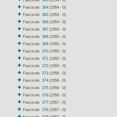
Fascicolo
364
(1954 - 0)
Fascicolo
365
(1954 - 0)
Fascicolo
366
(1954 - 0)
Fascicolo
367
(1954 - 0)
Fascicolo
368
(1955 - 0)
Fascicolo
369
(1955 - 0)
Fascicolo
370
(1955 - 0)
Fascicolo
371
(1955 - 0)
Fascicolo
372
(1955 - 0)
Fascicolo
373
(1956 - 0)
Fascicolo
374
(1956 - 0)
Fascicolo
375
(1956 - 0)
Fascicolo
376
(1956 - 0)
Fascicolo
377
(1957 - 0)
Fascicolo
378
(1957 - 0)
Fascicolo
379
(1957 - 0)