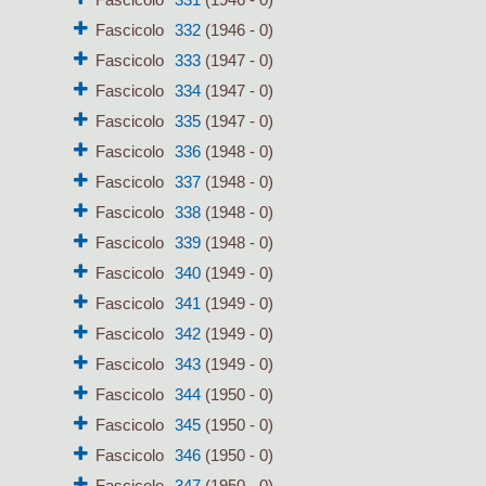
Fascicolo
332
(1946 - 0)
Fascicolo
333
(1947 - 0)
Fascicolo
334
(1947 - 0)
Fascicolo
335
(1947 - 0)
Fascicolo
336
(1948 - 0)
Fascicolo
337
(1948 - 0)
Fascicolo
338
(1948 - 0)
Fascicolo
339
(1948 - 0)
Fascicolo
340
(1949 - 0)
Fascicolo
341
(1949 - 0)
Fascicolo
342
(1949 - 0)
Fascicolo
343
(1949 - 0)
Fascicolo
344
(1950 - 0)
Fascicolo
345
(1950 - 0)
Fascicolo
346
(1950 - 0)
Fascicolo
347
(1950 - 0)