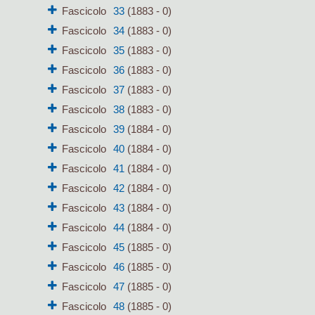
Fascicolo
33
(1883 - 0)
Fascicolo
34
(1883 - 0)
Fascicolo
35
(1883 - 0)
Fascicolo
36
(1883 - 0)
Fascicolo
37
(1883 - 0)
Fascicolo
38
(1883 - 0)
Fascicolo
39
(1884 - 0)
Fascicolo
40
(1884 - 0)
Fascicolo
41
(1884 - 0)
Fascicolo
42
(1884 - 0)
Fascicolo
43
(1884 - 0)
Fascicolo
44
(1884 - 0)
Fascicolo
45
(1885 - 0)
Fascicolo
46
(1885 - 0)
Fascicolo
47
(1885 - 0)
Fascicolo
48
(1885 - 0)