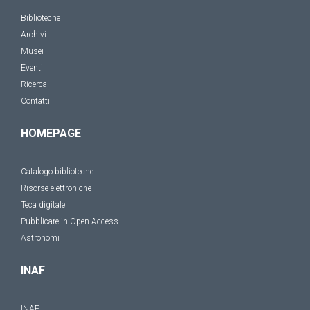
Biblioteche
Archivi
Musei
Eventi
Ricerca
Contatti
HOMEPAGE
Catalogo biblioteche
Risorse elettroniche
Teca digitale
Pubblicare in Open Access
Astronomi
INAF
INAF