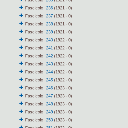
Fascicolo
236
(1921 - 0)
Fascicolo
237
(1921 - 0)
Fascicolo
238
(1921 - 0)
Fascicolo
239
(1921 - 0)
Fascicolo
240
(1922 - 0)
Fascicolo
241
(1922 - 0)
Fascicolo
242
(1922 - 0)
Fascicolo
243
(1922 - 0)
Fascicolo
244
(1922 - 0)
Fascicolo
245
(1922 - 0)
Fascicolo
246
(1923 - 0)
Fascicolo
247
(1923 - 0)
Fascicolo
248
(1923 - 0)
Fascicolo
249
(1923 - 0)
Fascicolo
250
(1923 - 0)
Fascicolo
251
(1923 - 0)