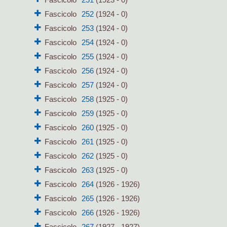
Fascicolo
252
(1924 - 0)
Fascicolo
253
(1924 - 0)
Fascicolo
254
(1924 - 0)
Fascicolo
255
(1924 - 0)
Fascicolo
256
(1924 - 0)
Fascicolo
257
(1924 - 0)
Fascicolo
258
(1925 - 0)
Fascicolo
259
(1925 - 0)
Fascicolo
260
(1925 - 0)
Fascicolo
261
(1925 - 0)
Fascicolo
262
(1925 - 0)
Fascicolo
263
(1925 - 0)
Fascicolo
264
(1926 - 1926)
Fascicolo
265
(1926 - 1926)
Fascicolo
266
(1926 - 1926)
Fascicolo
267
(1927 - 1927)