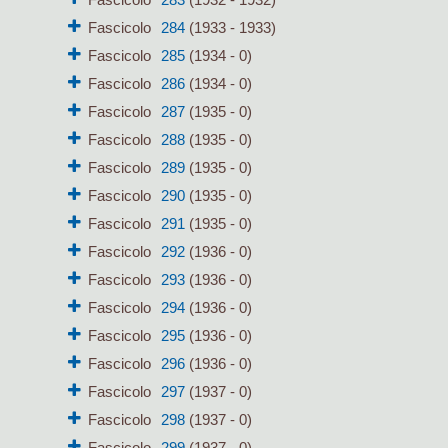
Fascicolo
284
(1933 - 1933)
Fascicolo
285
(1934 - 0)
Fascicolo
286
(1934 - 0)
Fascicolo
287
(1935 - 0)
Fascicolo
288
(1935 - 0)
Fascicolo
289
(1935 - 0)
Fascicolo
290
(1935 - 0)
Fascicolo
291
(1935 - 0)
Fascicolo
292
(1936 - 0)
Fascicolo
293
(1936 - 0)
Fascicolo
294
(1936 - 0)
Fascicolo
295
(1936 - 0)
Fascicolo
296
(1936 - 0)
Fascicolo
297
(1937 - 0)
Fascicolo
298
(1937 - 0)
Fascicolo
299
(1937 - 0)