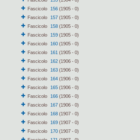
Fascicolo
156
(1905 - 0)
Fascicolo
157
(1905 - 0)
Fascicolo
158
(1905 - 0)
Fascicolo
159
(1905 - 0)
Fascicolo
160
(1905 - 0)
Fascicolo
161
(1905 - 0)
Fascicolo
162
(1906 - 0)
Fascicolo
163
(1906 - 0)
Fascicolo
164
(1906 - 0)
Fascicolo
165
(1906 - 0)
Fascicolo
166
(1906 - 0)
Fascicolo
167
(1906 - 0)
Fascicolo
168
(1907 - 0)
Fascicolo
169
(1907 - 0)
Fascicolo
170
(1907 - 0)
Fascicolo
171
(1907 - 0)