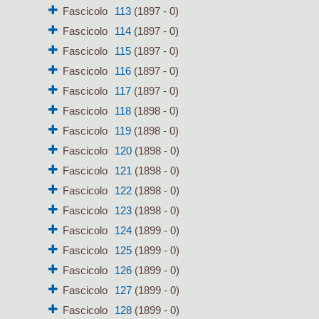
Fascicolo
113
(1897 - 0)
Fascicolo
114
(1897 - 0)
Fascicolo
115
(1897 - 0)
Fascicolo
116
(1897 - 0)
Fascicolo
117
(1897 - 0)
Fascicolo
118
(1898 - 0)
Fascicolo
119
(1898 - 0)
Fascicolo
120
(1898 - 0)
Fascicolo
121
(1898 - 0)
Fascicolo
122
(1898 - 0)
Fascicolo
123
(1898 - 0)
Fascicolo
124
(1899 - 0)
Fascicolo
125
(1899 - 0)
Fascicolo
126
(1899 - 0)
Fascicolo
127
(1899 - 0)
Fascicolo
128
(1899 - 0)