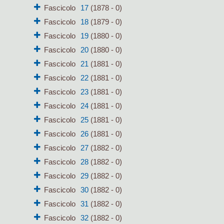
Fascicolo
17
(1878 - 0)
Fascicolo
18
(1879 - 0)
Fascicolo
19
(1880 - 0)
Fascicolo
20
(1880 - 0)
Fascicolo
21
(1881 - 0)
Fascicolo
22
(1881 - 0)
Fascicolo
23
(1881 - 0)
Fascicolo
24
(1881 - 0)
Fascicolo
25
(1881 - 0)
Fascicolo
26
(1881 - 0)
Fascicolo
27
(1882 - 0)
Fascicolo
28
(1882 - 0)
Fascicolo
29
(1882 - 0)
Fascicolo
30
(1882 - 0)
Fascicolo
31
(1882 - 0)
Fascicolo
32
(1882 - 0)