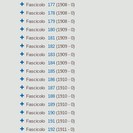
Fascicolo
177
(1908 - 0)
Fascicolo
178
(1908 - 0)
Fascicolo
179
(1908 - 0)
Fascicolo
180
(1909 - 0)
Fascicolo
181
(1909 - 0)
Fascicolo
182
(1909 - 0)
Fascicolo
183
(1909 - 0)
Fascicolo
184
(1909 - 0)
Fascicolo
185
(1909 - 0)
Fascicolo
186
(1910 - 0)
Fascicolo
187
(1910 - 0)
Fascicolo
188
(1910 - 0)
Fascicolo
189
(1910 - 0)
Fascicolo
190
(1910 - 0)
Fascicolo
191
(1910 - 0)
Fascicolo
192
(1911 - 0)