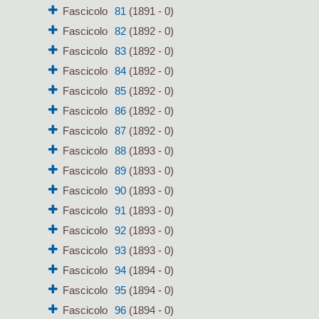
Fascicolo
81
(1891 - 0)
Fascicolo
82
(1892 - 0)
Fascicolo
83
(1892 - 0)
Fascicolo
84
(1892 - 0)
Fascicolo
85
(1892 - 0)
Fascicolo
86
(1892 - 0)
Fascicolo
87
(1892 - 0)
Fascicolo
88
(1893 - 0)
Fascicolo
89
(1893 - 0)
Fascicolo
90
(1893 - 0)
Fascicolo
91
(1893 - 0)
Fascicolo
92
(1893 - 0)
Fascicolo
93
(1893 - 0)
Fascicolo
94
(1894 - 0)
Fascicolo
95
(1894 - 0)
Fascicolo
96
(1894 - 0)