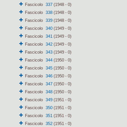
Fascicolo
337
(1948 - 0)
Fascicolo
338
(1948 - 0)
Fascicolo
339
(1948 - 0)
Fascicolo
340
(1949 - 0)
Fascicolo
341
(1949 - 0)
Fascicolo
342
(1949 - 0)
Fascicolo
343
(1949 - 0)
Fascicolo
344
(1950 - 0)
Fascicolo
345
(1950 - 0)
Fascicolo
346
(1950 - 0)
Fascicolo
347
(1950 - 0)
Fascicolo
348
(1950 - 0)
Fascicolo
349
(1951 - 0)
Fascicolo
350
(1951 - 0)
Fascicolo
351
(1951 - 0)
Fascicolo
352
(1951 - 0)