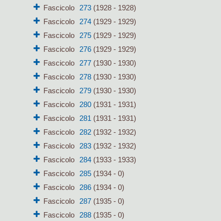
Fascicolo
273
(1928 - 1928)
Fascicolo
274
(1929 - 1929)
Fascicolo
275
(1929 - 1929)
Fascicolo
276
(1929 - 1929)
Fascicolo
277
(1930 - 1930)
Fascicolo
278
(1930 - 1930)
Fascicolo
279
(1930 - 1930)
Fascicolo
280
(1931 - 1931)
Fascicolo
281
(1931 - 1931)
Fascicolo
282
(1932 - 1932)
Fascicolo
283
(1932 - 1932)
Fascicolo
284
(1933 - 1933)
Fascicolo
285
(1934 - 0)
Fascicolo
286
(1934 - 0)
Fascicolo
287
(1935 - 0)
Fascicolo
288
(1935 - 0)