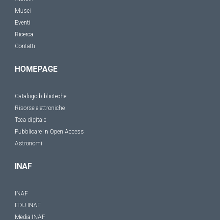
Musei
Eventi
Ricerca
Contatti
HOMEPAGE
Catalogo biblioteche
Risorse elettroniche
Teca digitale
Pubblicare in Open Access
Astronomi
INAF
INAF
EDU INAF
Media INAF