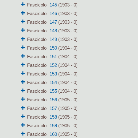
Fascicolo
145
(1903 - 0)
Fascicolo
146
(1903 - 0)
Fascicolo
147
(1903 - 0)
Fascicolo
148
(1903 - 0)
Fascicolo
149
(1903 - 0)
Fascicolo
150
(1904 - 0)
Fascicolo
151
(1904 - 0)
Fascicolo
152
(1904 - 0)
Fascicolo
153
(1904 - 0)
Fascicolo
154
(1904 - 0)
Fascicolo
155
(1904 - 0)
Fascicolo
156
(1905 - 0)
Fascicolo
157
(1905 - 0)
Fascicolo
158
(1905 - 0)
Fascicolo
159
(1905 - 0)
Fascicolo
160
(1905 - 0)