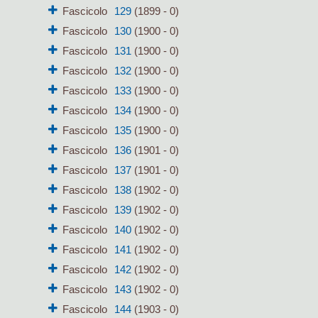
Fascicolo
129
(1899 - 0)
Fascicolo
130
(1900 - 0)
Fascicolo
131
(1900 - 0)
Fascicolo
132
(1900 - 0)
Fascicolo
133
(1900 - 0)
Fascicolo
134
(1900 - 0)
Fascicolo
135
(1900 - 0)
Fascicolo
136
(1901 - 0)
Fascicolo
137
(1901 - 0)
Fascicolo
138
(1902 - 0)
Fascicolo
139
(1902 - 0)
Fascicolo
140
(1902 - 0)
Fascicolo
141
(1902 - 0)
Fascicolo
142
(1902 - 0)
Fascicolo
143
(1902 - 0)
Fascicolo
144
(1903 - 0)