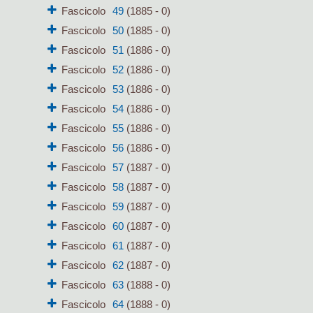
Fascicolo
49
(1885 - 0)
Fascicolo
50
(1885 - 0)
Fascicolo
51
(1886 - 0)
Fascicolo
52
(1886 - 0)
Fascicolo
53
(1886 - 0)
Fascicolo
54
(1886 - 0)
Fascicolo
55
(1886 - 0)
Fascicolo
56
(1886 - 0)
Fascicolo
57
(1887 - 0)
Fascicolo
58
(1887 - 0)
Fascicolo
59
(1887 - 0)
Fascicolo
60
(1887 - 0)
Fascicolo
61
(1887 - 0)
Fascicolo
62
(1887 - 0)
Fascicolo
63
(1888 - 0)
Fascicolo
64
(1888 - 0)