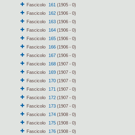
Fascicolo
161
(1905 - 0)
Fascicolo
162
(1906 - 0)
Fascicolo
163
(1906 - 0)
Fascicolo
164
(1906 - 0)
Fascicolo
165
(1906 - 0)
Fascicolo
166
(1906 - 0)
Fascicolo
167
(1906 - 0)
Fascicolo
168
(1907 - 0)
Fascicolo
169
(1907 - 0)
Fascicolo
170
(1907 - 0)
Fascicolo
171
(1907 - 0)
Fascicolo
172
(1907 - 0)
Fascicolo
173
(1907 - 0)
Fascicolo
174
(1908 - 0)
Fascicolo
175
(1908 - 0)
Fascicolo
176
(1908 - 0)