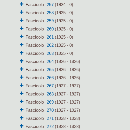
Fascicolo
257
(1924 - 0)
Fascicolo
258
(1925 - 0)
Fascicolo
259
(1925 - 0)
Fascicolo
260
(1925 - 0)
Fascicolo
261
(1925 - 0)
Fascicolo
262
(1925 - 0)
Fascicolo
263
(1925 - 0)
Fascicolo
264
(1926 - 1926)
Fascicolo
265
(1926 - 1926)
Fascicolo
266
(1926 - 1926)
Fascicolo
267
(1927 - 1927)
Fascicolo
268
(1927 - 1927)
Fascicolo
269
(1927 - 1927)
Fascicolo
270
(1927 - 1927)
Fascicolo
271
(1928 - 1928)
Fascicolo
272
(1928 - 1928)