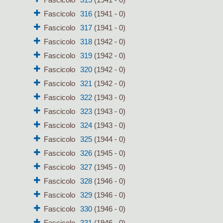
Fascicolo
316
(1941 - 0)
Fascicolo
317
(1941 - 0)
Fascicolo
318
(1942 - 0)
Fascicolo
319
(1942 - 0)
Fascicolo
320
(1942 - 0)
Fascicolo
321
(1942 - 0)
Fascicolo
322
(1943 - 0)
Fascicolo
323
(1943 - 0)
Fascicolo
324
(1943 - 0)
Fascicolo
325
(1944 - 0)
Fascicolo
326
(1945 - 0)
Fascicolo
327
(1945 - 0)
Fascicolo
328
(1946 - 0)
Fascicolo
329
(1946 - 0)
Fascicolo
330
(1946 - 0)
Fascicolo
331
(1946 - 0)