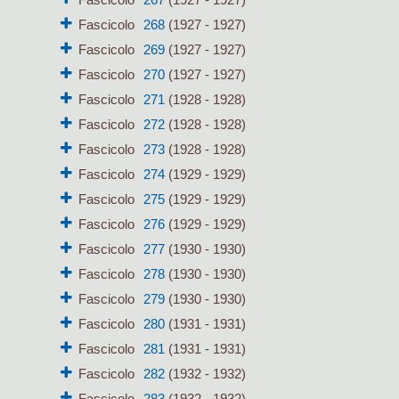
Fascicolo
268
(1927 - 1927)
Fascicolo
269
(1927 - 1927)
Fascicolo
270
(1927 - 1927)
Fascicolo
271
(1928 - 1928)
Fascicolo
272
(1928 - 1928)
Fascicolo
273
(1928 - 1928)
Fascicolo
274
(1929 - 1929)
Fascicolo
275
(1929 - 1929)
Fascicolo
276
(1929 - 1929)
Fascicolo
277
(1930 - 1930)
Fascicolo
278
(1930 - 1930)
Fascicolo
279
(1930 - 1930)
Fascicolo
280
(1931 - 1931)
Fascicolo
281
(1931 - 1931)
Fascicolo
282
(1932 - 1932)
Fascicolo
283
(1932 - 1932)