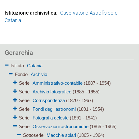
Istituzione archivistica
Osservatorio Astrofisico di
Catania
Gerarchia
Istituto
Catania
Fondo
Archivio
Serie
Amministrativo-contabile
(1887 - 1954)
Serie
Archivio fotografico
(1885 - 1955)
Serie
Corrispondenza
(1870 - 1967)
Serie
Fondi degli astronomi
(1891 - 1954)
Serie
Fotografia celeste
(1891 - 1941)
Serie
Osservazioni astronomiche
(1865 - 1965)
Sottoserie
Macchie solari
(1865 - 1964)