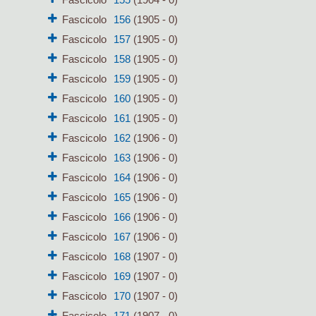
Fascicolo
156
(1905 - 0)
Fascicolo
157
(1905 - 0)
Fascicolo
158
(1905 - 0)
Fascicolo
159
(1905 - 0)
Fascicolo
160
(1905 - 0)
Fascicolo
161
(1905 - 0)
Fascicolo
162
(1906 - 0)
Fascicolo
163
(1906 - 0)
Fascicolo
164
(1906 - 0)
Fascicolo
165
(1906 - 0)
Fascicolo
166
(1906 - 0)
Fascicolo
167
(1906 - 0)
Fascicolo
168
(1907 - 0)
Fascicolo
169
(1907 - 0)
Fascicolo
170
(1907 - 0)
Fascicolo
171
(1907 - 0)