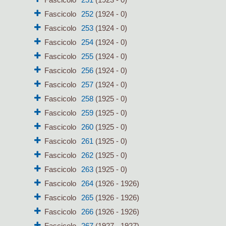
Fascicolo
252
(1924 - 0)
Fascicolo
253
(1924 - 0)
Fascicolo
254
(1924 - 0)
Fascicolo
255
(1924 - 0)
Fascicolo
256
(1924 - 0)
Fascicolo
257
(1924 - 0)
Fascicolo
258
(1925 - 0)
Fascicolo
259
(1925 - 0)
Fascicolo
260
(1925 - 0)
Fascicolo
261
(1925 - 0)
Fascicolo
262
(1925 - 0)
Fascicolo
263
(1925 - 0)
Fascicolo
264
(1926 - 1926)
Fascicolo
265
(1926 - 1926)
Fascicolo
266
(1926 - 1926)
Fascicolo
267
(1927 - 1927)