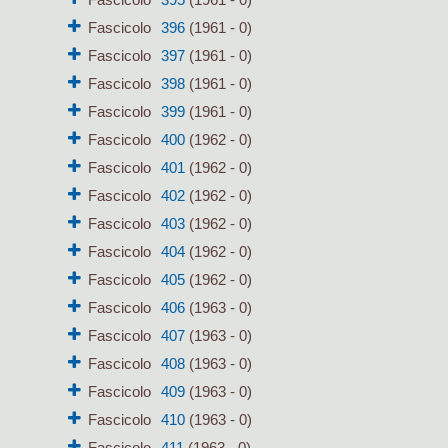
Fascicolo
396
(1961 - 0)
Fascicolo
397
(1961 - 0)
Fascicolo
398
(1961 - 0)
Fascicolo
399
(1961 - 0)
Fascicolo
400
(1962 - 0)
Fascicolo
401
(1962 - 0)
Fascicolo
402
(1962 - 0)
Fascicolo
403
(1962 - 0)
Fascicolo
404
(1962 - 0)
Fascicolo
405
(1962 - 0)
Fascicolo
406
(1963 - 0)
Fascicolo
407
(1963 - 0)
Fascicolo
408
(1963 - 0)
Fascicolo
409
(1963 - 0)
Fascicolo
410
(1963 - 0)
Fascicolo
411
(1963 - 0)