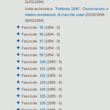
31/01/1894)
Unità archivistica
"Febbraio 1894" : Osservazioni, e
relative annotazioni, di macchie solari
(01/02/1894 -
28/02/1894)
Fascicolo
95
(1894 - 0)
Fascicolo
96
(1894 - 0)
Fascicolo
97
(1894 - 0)
Fascicolo
98
(1894 - 0)
Fascicolo
99
(1894 - 0)
Fascicolo
100
(1895 - 0)
Fascicolo
101
(1895 - 0)
Fascicolo
102
(1895 - 0)
Fascicolo
103
(1895 - 0)
Fascicolo
104
(1895 - 0)
Fascicolo
105
(1895 - 0)
Fascicolo
106
(1896 - 0)
Fascicolo
107
(1896 - 0)