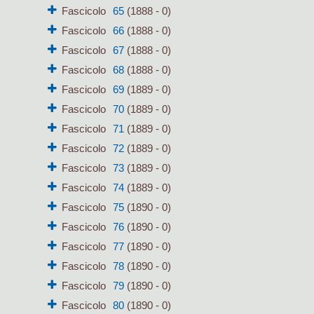
Fascicolo
65
(1888 - 0)
Fascicolo
66
(1888 - 0)
Fascicolo
67
(1888 - 0)
Fascicolo
68
(1888 - 0)
Fascicolo
69
(1889 - 0)
Fascicolo
70
(1889 - 0)
Fascicolo
71
(1889 - 0)
Fascicolo
72
(1889 - 0)
Fascicolo
73
(1889 - 0)
Fascicolo
74
(1889 - 0)
Fascicolo
75
(1890 - 0)
Fascicolo
76
(1890 - 0)
Fascicolo
77
(1890 - 0)
Fascicolo
78
(1890 - 0)
Fascicolo
79
(1890 - 0)
Fascicolo
80
(1890 - 0)