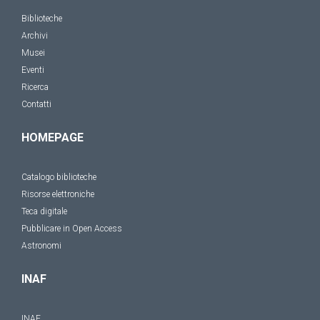
Biblioteche
Archivi
Musei
Eventi
Ricerca
Contatti
HOMEPAGE
Catalogo biblioteche
Risorse elettroniche
Teca digitale
Pubblicare in Open Access
Astronomi
INAF
INAF