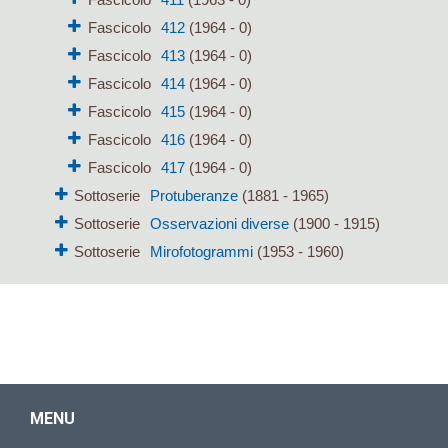
Fascicolo
412
(1964 - 0)
Fascicolo
413
(1964 - 0)
Fascicolo
414
(1964 - 0)
Fascicolo
415
(1964 - 0)
Fascicolo
416
(1964 - 0)
Fascicolo
417
(1964 - 0)
Sottoserie
Protuberanze
(1881 - 1965)
Sottoserie
Osservazioni diverse
(1900 - 1915)
Sottoserie
Mirofotogrammi
(1953 - 1960)
MENU