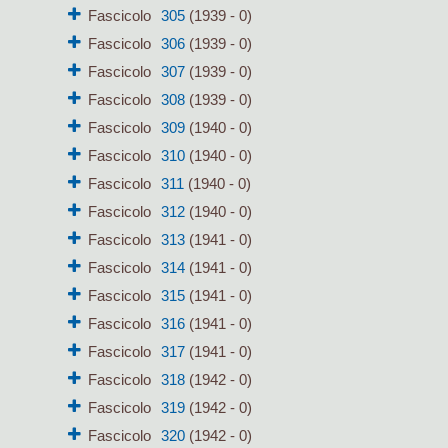
Fascicolo
305
(1939 - 0)
Fascicolo
306
(1939 - 0)
Fascicolo
307
(1939 - 0)
Fascicolo
308
(1939 - 0)
Fascicolo
309
(1940 - 0)
Fascicolo
310
(1940 - 0)
Fascicolo
311
(1940 - 0)
Fascicolo
312
(1940 - 0)
Fascicolo
313
(1941 - 0)
Fascicolo
314
(1941 - 0)
Fascicolo
315
(1941 - 0)
Fascicolo
316
(1941 - 0)
Fascicolo
317
(1941 - 0)
Fascicolo
318
(1942 - 0)
Fascicolo
319
(1942 - 0)
Fascicolo
320
(1942 - 0)