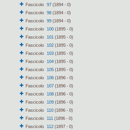
Fascicolo
97
(1894 - 0)
Fascicolo
98
(1894 - 0)
Fascicolo
99
(1894 - 0)
Fascicolo
100
(1895 - 0)
Fascicolo
101
(1895 - 0)
Fascicolo
102
(1895 - 0)
Fascicolo
103
(1895 - 0)
Fascicolo
104
(1895 - 0)
Fascicolo
105
(1895 - 0)
Fascicolo
106
(1896 - 0)
Fascicolo
107
(1896 - 0)
Fascicolo
108
(1896 - 0)
Fascicolo
109
(1896 - 0)
Fascicolo
110
(1896 - 0)
Fascicolo
111
(1896 - 0)
Fascicolo
112
(1897 - 0)