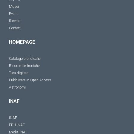
Musei
Eventi
Ricerca
Contatti
HOMEPAGE
Catalogo biblioteche
Risorse elettroniche
Teca digitale
Pubblicare in Open Access
Astronomi
INAF
INAF
EDU INAF
Media INAF