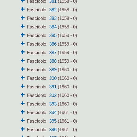
Fascicolo
381
(1958 - 0)
Fascicolo
382
(1958 - 0)
Fascicolo
383
(1958 - 0)
Fascicolo
384
(1958 - 0)
Fascicolo
385
(1959 - 0)
Fascicolo
386
(1959 - 0)
Fascicolo
387
(1959 - 0)
Fascicolo
388
(1959 - 0)
Fascicolo
389
(1960 - 0)
Fascicolo
390
(1960 - 0)
Fascicolo
391
(1960 - 0)
Fascicolo
392
(1960 - 0)
Fascicolo
393
(1960 - 0)
Fascicolo
394
(1961 - 0)
Fascicolo
395
(1961 - 0)
Fascicolo
396
(1961 - 0)