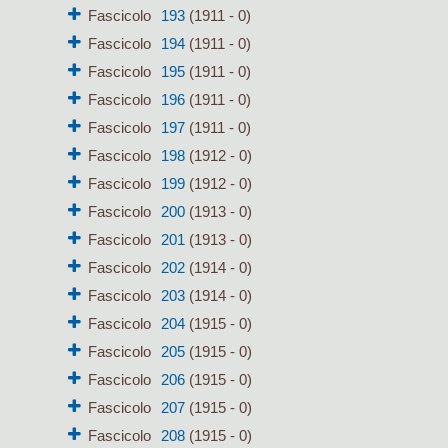
Fascicolo
193
(1911 - 0)
Fascicolo
194
(1911 - 0)
Fascicolo
195
(1911 - 0)
Fascicolo
196
(1911 - 0)
Fascicolo
197
(1911 - 0)
Fascicolo
198
(1912 - 0)
Fascicolo
199
(1912 - 0)
Fascicolo
200
(1913 - 0)
Fascicolo
201
(1913 - 0)
Fascicolo
202
(1914 - 0)
Fascicolo
203
(1914 - 0)
Fascicolo
204
(1915 - 0)
Fascicolo
205
(1915 - 0)
Fascicolo
206
(1915 - 0)
Fascicolo
207
(1915 - 0)
Fascicolo
208
(1915 - 0)