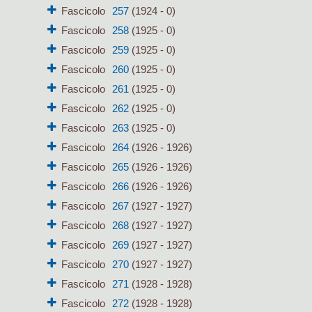
Fascicolo
257
(1924 - 0)
Fascicolo
258
(1925 - 0)
Fascicolo
259
(1925 - 0)
Fascicolo
260
(1925 - 0)
Fascicolo
261
(1925 - 0)
Fascicolo
262
(1925 - 0)
Fascicolo
263
(1925 - 0)
Fascicolo
264
(1926 - 1926)
Fascicolo
265
(1926 - 1926)
Fascicolo
266
(1926 - 1926)
Fascicolo
267
(1927 - 1927)
Fascicolo
268
(1927 - 1927)
Fascicolo
269
(1927 - 1927)
Fascicolo
270
(1927 - 1927)
Fascicolo
271
(1928 - 1928)
Fascicolo
272
(1928 - 1928)