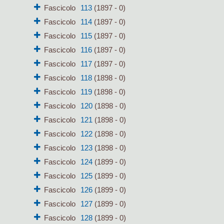
Fascicolo
113
(1897 - 0)
Fascicolo
114
(1897 - 0)
Fascicolo
115
(1897 - 0)
Fascicolo
116
(1897 - 0)
Fascicolo
117
(1897 - 0)
Fascicolo
118
(1898 - 0)
Fascicolo
119
(1898 - 0)
Fascicolo
120
(1898 - 0)
Fascicolo
121
(1898 - 0)
Fascicolo
122
(1898 - 0)
Fascicolo
123
(1898 - 0)
Fascicolo
124
(1899 - 0)
Fascicolo
125
(1899 - 0)
Fascicolo
126
(1899 - 0)
Fascicolo
127
(1899 - 0)
Fascicolo
128
(1899 - 0)