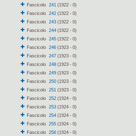
Fascicolo
241
(1922 - 0)
Fascicolo
242
(1922 - 0)
Fascicolo
243
(1922 - 0)
Fascicolo
244
(1922 - 0)
Fascicolo
245
(1922 - 0)
Fascicolo
246
(1923 - 0)
Fascicolo
247
(1923 - 0)
Fascicolo
248
(1923 - 0)
Fascicolo
249
(1923 - 0)
Fascicolo
250
(1923 - 0)
Fascicolo
251
(1923 - 0)
Fascicolo
252
(1924 - 0)
Fascicolo
253
(1924 - 0)
Fascicolo
254
(1924 - 0)
Fascicolo
255
(1924 - 0)
Fascicolo
256
(1924 - 0)