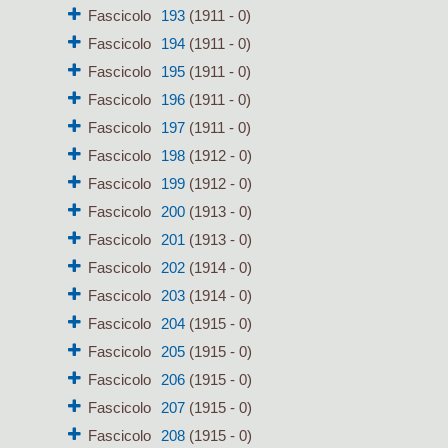
Fascicolo
193
(1911 - 0)
Fascicolo
194
(1911 - 0)
Fascicolo
195
(1911 - 0)
Fascicolo
196
(1911 - 0)
Fascicolo
197
(1911 - 0)
Fascicolo
198
(1912 - 0)
Fascicolo
199
(1912 - 0)
Fascicolo
200
(1913 - 0)
Fascicolo
201
(1913 - 0)
Fascicolo
202
(1914 - 0)
Fascicolo
203
(1914 - 0)
Fascicolo
204
(1915 - 0)
Fascicolo
205
(1915 - 0)
Fascicolo
206
(1915 - 0)
Fascicolo
207
(1915 - 0)
Fascicolo
208
(1915 - 0)