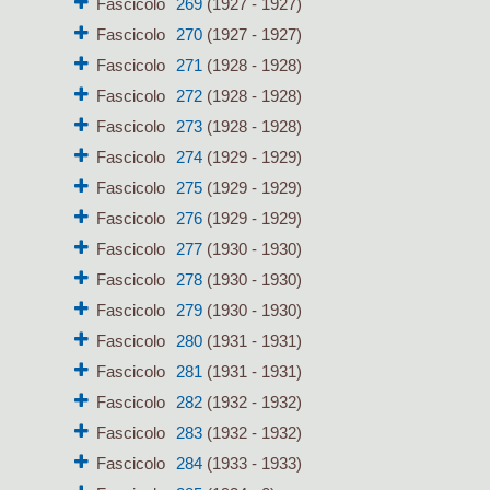
Fascicolo
269
(1927 - 1927)
Fascicolo
270
(1927 - 1927)
Fascicolo
271
(1928 - 1928)
Fascicolo
272
(1928 - 1928)
Fascicolo
273
(1928 - 1928)
Fascicolo
274
(1929 - 1929)
Fascicolo
275
(1929 - 1929)
Fascicolo
276
(1929 - 1929)
Fascicolo
277
(1930 - 1930)
Fascicolo
278
(1930 - 1930)
Fascicolo
279
(1930 - 1930)
Fascicolo
280
(1931 - 1931)
Fascicolo
281
(1931 - 1931)
Fascicolo
282
(1932 - 1932)
Fascicolo
283
(1932 - 1932)
Fascicolo
284
(1933 - 1933)