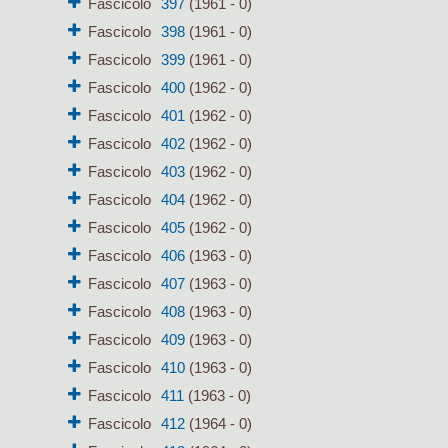
Fascicolo
397
(1961 - 0)
Fascicolo
398
(1961 - 0)
Fascicolo
399
(1961 - 0)
Fascicolo
400
(1962 - 0)
Fascicolo
401
(1962 - 0)
Fascicolo
402
(1962 - 0)
Fascicolo
403
(1962 - 0)
Fascicolo
404
(1962 - 0)
Fascicolo
405
(1962 - 0)
Fascicolo
406
(1963 - 0)
Fascicolo
407
(1963 - 0)
Fascicolo
408
(1963 - 0)
Fascicolo
409
(1963 - 0)
Fascicolo
410
(1963 - 0)
Fascicolo
411
(1963 - 0)
Fascicolo
412
(1964 - 0)