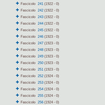
Fascicolo
241
(1922 - 0)
Fascicolo
242
(1922 - 0)
Fascicolo
243
(1922 - 0)
Fascicolo
244
(1922 - 0)
Fascicolo
245
(1922 - 0)
Fascicolo
246
(1923 - 0)
Fascicolo
247
(1923 - 0)
Fascicolo
248
(1923 - 0)
Fascicolo
249
(1923 - 0)
Fascicolo
250
(1923 - 0)
Fascicolo
251
(1923 - 0)
Fascicolo
252
(1924 - 0)
Fascicolo
253
(1924 - 0)
Fascicolo
254
(1924 - 0)
Fascicolo
255
(1924 - 0)
Fascicolo
256
(1924 - 0)