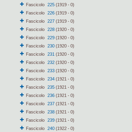
Fascicolo
225
(1919 - 0)
Fascicolo
226
(1919 - 0)
Fascicolo
227
(1919 - 0)
Fascicolo
228
(1920 - 0)
Fascicolo
229
(1920 - 0)
Fascicolo
230
(1920 - 0)
Fascicolo
231
(1920 - 0)
Fascicolo
232
(1920 - 0)
Fascicolo
233
(1920 - 0)
Fascicolo
234
(1921 - 0)
Fascicolo
235
(1921 - 0)
Fascicolo
236
(1921 - 0)
Fascicolo
237
(1921 - 0)
Fascicolo
238
(1921 - 0)
Fascicolo
239
(1921 - 0)
Fascicolo
240
(1922 - 0)