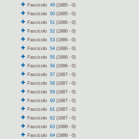
Fascicolo
49
(1885 - 0)
Fascicolo
50
(1885 - 0)
Fascicolo
51
(1886 - 0)
Fascicolo
52
(1886 - 0)
Fascicolo
53
(1886 - 0)
Fascicolo
54
(1886 - 0)
Fascicolo
55
(1886 - 0)
Fascicolo
56
(1886 - 0)
Fascicolo
57
(1887 - 0)
Fascicolo
58
(1887 - 0)
Fascicolo
59
(1887 - 0)
Fascicolo
60
(1887 - 0)
Fascicolo
61
(1887 - 0)
Fascicolo
62
(1887 - 0)
Fascicolo
63
(1888 - 0)
Fascicolo
64
(1888 - 0)