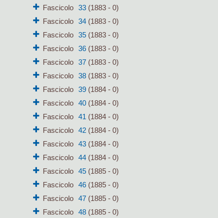
Fascicolo
33
(1883 - 0)
Fascicolo
34
(1883 - 0)
Fascicolo
35
(1883 - 0)
Fascicolo
36
(1883 - 0)
Fascicolo
37
(1883 - 0)
Fascicolo
38
(1883 - 0)
Fascicolo
39
(1884 - 0)
Fascicolo
40
(1884 - 0)
Fascicolo
41
(1884 - 0)
Fascicolo
42
(1884 - 0)
Fascicolo
43
(1884 - 0)
Fascicolo
44
(1884 - 0)
Fascicolo
45
(1885 - 0)
Fascicolo
46
(1885 - 0)
Fascicolo
47
(1885 - 0)
Fascicolo
48
(1885 - 0)