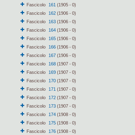
Fascicolo
161
(1905 - 0)
Fascicolo
162
(1906 - 0)
Fascicolo
163
(1906 - 0)
Fascicolo
164
(1906 - 0)
Fascicolo
165
(1906 - 0)
Fascicolo
166
(1906 - 0)
Fascicolo
167
(1906 - 0)
Fascicolo
168
(1907 - 0)
Fascicolo
169
(1907 - 0)
Fascicolo
170
(1907 - 0)
Fascicolo
171
(1907 - 0)
Fascicolo
172
(1907 - 0)
Fascicolo
173
(1907 - 0)
Fascicolo
174
(1908 - 0)
Fascicolo
175
(1908 - 0)
Fascicolo
176
(1908 - 0)