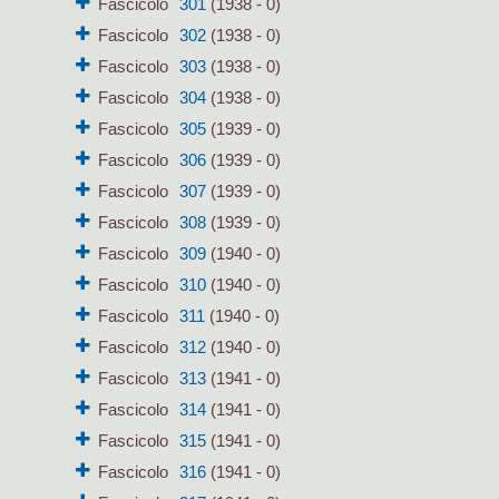
Fascicolo
301
(1938 - 0)
Fascicolo
302
(1938 - 0)
Fascicolo
303
(1938 - 0)
Fascicolo
304
(1938 - 0)
Fascicolo
305
(1939 - 0)
Fascicolo
306
(1939 - 0)
Fascicolo
307
(1939 - 0)
Fascicolo
308
(1939 - 0)
Fascicolo
309
(1940 - 0)
Fascicolo
310
(1940 - 0)
Fascicolo
311
(1940 - 0)
Fascicolo
312
(1940 - 0)
Fascicolo
313
(1941 - 0)
Fascicolo
314
(1941 - 0)
Fascicolo
315
(1941 - 0)
Fascicolo
316
(1941 - 0)