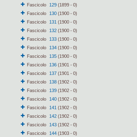
Fascicolo
129
(1899 - 0)
Fascicolo
130
(1900 - 0)
Fascicolo
131
(1900 - 0)
Fascicolo
132
(1900 - 0)
Fascicolo
133
(1900 - 0)
Fascicolo
134
(1900 - 0)
Fascicolo
135
(1900 - 0)
Fascicolo
136
(1901 - 0)
Fascicolo
137
(1901 - 0)
Fascicolo
138
(1902 - 0)
Fascicolo
139
(1902 - 0)
Fascicolo
140
(1902 - 0)
Fascicolo
141
(1902 - 0)
Fascicolo
142
(1902 - 0)
Fascicolo
143
(1902 - 0)
Fascicolo
144
(1903 - 0)