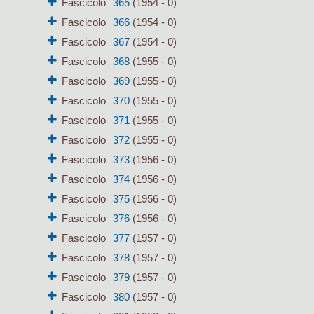
Fascicolo
365
(1954 - 0)
Fascicolo
366
(1954 - 0)
Fascicolo
367
(1954 - 0)
Fascicolo
368
(1955 - 0)
Fascicolo
369
(1955 - 0)
Fascicolo
370
(1955 - 0)
Fascicolo
371
(1955 - 0)
Fascicolo
372
(1955 - 0)
Fascicolo
373
(1956 - 0)
Fascicolo
374
(1956 - 0)
Fascicolo
375
(1956 - 0)
Fascicolo
376
(1956 - 0)
Fascicolo
377
(1957 - 0)
Fascicolo
378
(1957 - 0)
Fascicolo
379
(1957 - 0)
Fascicolo
380
(1957 - 0)