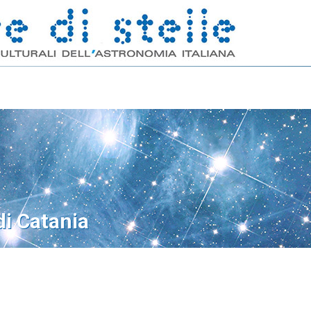
di Catania