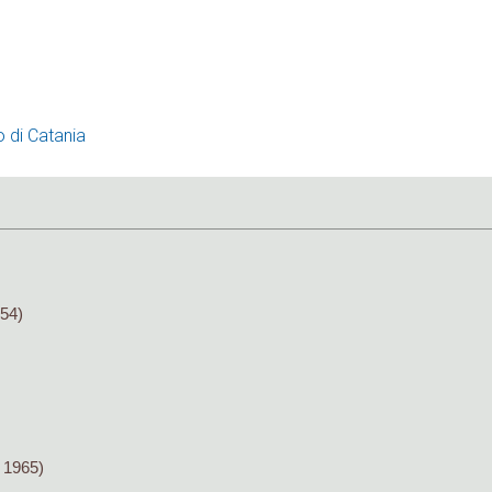
o di Catania
54)
 1965)