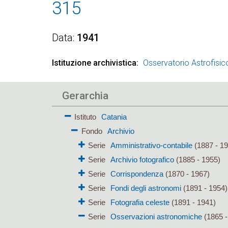
315
Data
1941
Istituzione archivistica
Osservatorio Astrofisic
Gerarchia
Istituto
Catania
Fondo
Archivio
Serie
Amministrativo-contabile
(1887 - 19
Serie
Archivio fotografico
(1885 - 1955)
Serie
Corrispondenza
(1870 - 1967)
Serie
Fondi degli astronomi
(1891 - 1954)
Serie
Fotografia celeste
(1891 - 1941)
Serie
Osservazioni astronomiche
(1865 -