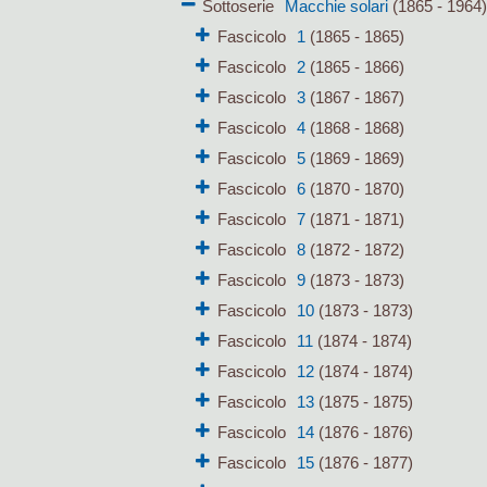
Sottoserie
Macchie solari
(1865 - 1964
Fascicolo
1
(1865 - 1865)
Fascicolo
2
(1865 - 1866)
Fascicolo
3
(1867 - 1867)
Fascicolo
4
(1868 - 1868)
Fascicolo
5
(1869 - 1869)
Fascicolo
6
(1870 - 1870)
Fascicolo
7
(1871 - 1871)
Fascicolo
8
(1872 - 1872)
Fascicolo
9
(1873 - 1873)
Fascicolo
10
(1873 - 1873)
Fascicolo
11
(1874 - 1874)
Fascicolo
12
(1874 - 1874)
Fascicolo
13
(1875 - 1875)
Fascicolo
14
(1876 - 1876)
Fascicolo
15
(1876 - 1877)