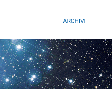
ARCHIVI