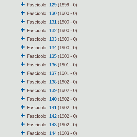
Fascicolo
129
(1899 - 0)
Fascicolo
130
(1900 - 0)
Fascicolo
131
(1900 - 0)
Fascicolo
132
(1900 - 0)
Fascicolo
133
(1900 - 0)
Fascicolo
134
(1900 - 0)
Fascicolo
135
(1900 - 0)
Fascicolo
136
(1901 - 0)
Fascicolo
137
(1901 - 0)
Fascicolo
138
(1902 - 0)
Fascicolo
139
(1902 - 0)
Fascicolo
140
(1902 - 0)
Fascicolo
141
(1902 - 0)
Fascicolo
142
(1902 - 0)
Fascicolo
143
(1902 - 0)
Fascicolo
144
(1903 - 0)