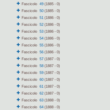
Fascicolo
49
(1885 - 0)
Fascicolo
50
(1885 - 0)
Fascicolo
51
(1886 - 0)
Fascicolo
52
(1886 - 0)
Fascicolo
53
(1886 - 0)
Fascicolo
54
(1886 - 0)
Fascicolo
55
(1886 - 0)
Fascicolo
56
(1886 - 0)
Fascicolo
57
(1887 - 0)
Fascicolo
58
(1887 - 0)
Fascicolo
59
(1887 - 0)
Fascicolo
60
(1887 - 0)
Fascicolo
61
(1887 - 0)
Fascicolo
62
(1887 - 0)
Fascicolo
63
(1888 - 0)
Fascicolo
64
(1888 - 0)