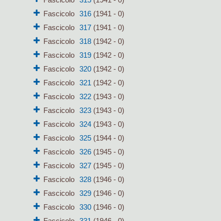
Fascicolo
316
(1941 - 0)
Fascicolo
317
(1941 - 0)
Fascicolo
318
(1942 - 0)
Fascicolo
319
(1942 - 0)
Fascicolo
320
(1942 - 0)
Fascicolo
321
(1942 - 0)
Fascicolo
322
(1943 - 0)
Fascicolo
323
(1943 - 0)
Fascicolo
324
(1943 - 0)
Fascicolo
325
(1944 - 0)
Fascicolo
326
(1945 - 0)
Fascicolo
327
(1945 - 0)
Fascicolo
328
(1946 - 0)
Fascicolo
329
(1946 - 0)
Fascicolo
330
(1946 - 0)
Fascicolo
331
(1946 - 0)