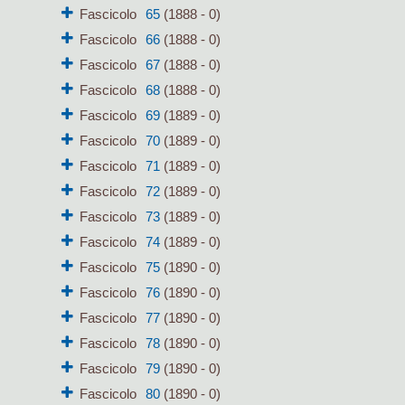
Fascicolo
65
(1888 - 0)
Fascicolo
66
(1888 - 0)
Fascicolo
67
(1888 - 0)
Fascicolo
68
(1888 - 0)
Fascicolo
69
(1889 - 0)
Fascicolo
70
(1889 - 0)
Fascicolo
71
(1889 - 0)
Fascicolo
72
(1889 - 0)
Fascicolo
73
(1889 - 0)
Fascicolo
74
(1889 - 0)
Fascicolo
75
(1890 - 0)
Fascicolo
76
(1890 - 0)
Fascicolo
77
(1890 - 0)
Fascicolo
78
(1890 - 0)
Fascicolo
79
(1890 - 0)
Fascicolo
80
(1890 - 0)