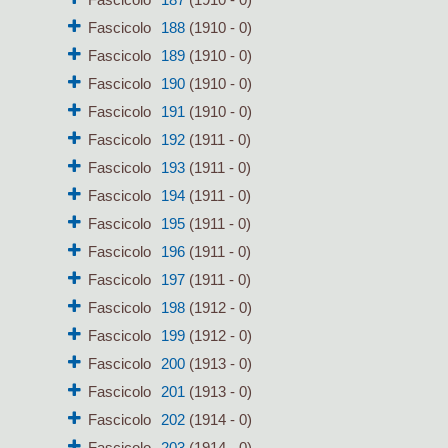
Fascicolo
188
(1910 - 0)
Fascicolo
189
(1910 - 0)
Fascicolo
190
(1910 - 0)
Fascicolo
191
(1910 - 0)
Fascicolo
192
(1911 - 0)
Fascicolo
193
(1911 - 0)
Fascicolo
194
(1911 - 0)
Fascicolo
195
(1911 - 0)
Fascicolo
196
(1911 - 0)
Fascicolo
197
(1911 - 0)
Fascicolo
198
(1912 - 0)
Fascicolo
199
(1912 - 0)
Fascicolo
200
(1913 - 0)
Fascicolo
201
(1913 - 0)
Fascicolo
202
(1914 - 0)
Fascicolo
203
(1914 - 0)