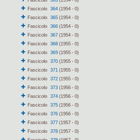
Fascicolo
364
(1954 - 0)
Fascicolo
365
(1954 - 0)
Fascicolo
366
(1954 - 0)
Fascicolo
367
(1954 - 0)
Fascicolo
368
(1955 - 0)
Fascicolo
369
(1955 - 0)
Fascicolo
370
(1955 - 0)
Fascicolo
371
(1955 - 0)
Fascicolo
372
(1955 - 0)
Fascicolo
373
(1956 - 0)
Fascicolo
374
(1956 - 0)
Fascicolo
375
(1956 - 0)
Fascicolo
376
(1956 - 0)
Fascicolo
377
(1957 - 0)
Fascicolo
378
(1957 - 0)
Fascicolo
379
(1957 - 0)