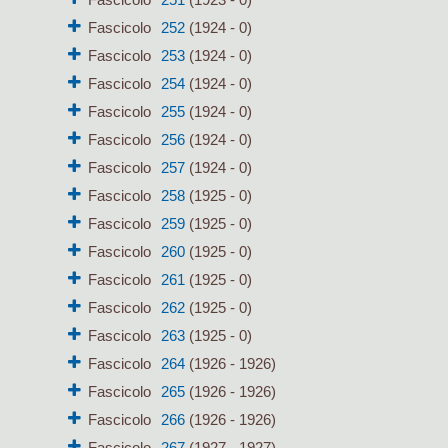
Fascicolo
252
(1924 - 0)
Fascicolo
253
(1924 - 0)
Fascicolo
254
(1924 - 0)
Fascicolo
255
(1924 - 0)
Fascicolo
256
(1924 - 0)
Fascicolo
257
(1924 - 0)
Fascicolo
258
(1925 - 0)
Fascicolo
259
(1925 - 0)
Fascicolo
260
(1925 - 0)
Fascicolo
261
(1925 - 0)
Fascicolo
262
(1925 - 0)
Fascicolo
263
(1925 - 0)
Fascicolo
264
(1926 - 1926)
Fascicolo
265
(1926 - 1926)
Fascicolo
266
(1926 - 1926)
Fascicolo
267
(1927 - 1927)