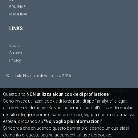
EDU INAF
Media INAF
LINKS
Crediti
Cookies
Privacy
© Istituto Nazionale di Astrofisica
2026
Polvere di stelle : i beni culturali dell'astronomia italiana
di
INAF Istituto
Questo sito
NON utilizza alcun cookie di profilazione
.
Nazionale di Astrofisica
è distribuito con
Sono invece utilizzati cookie di terze parti di tipo "analytic" e legati
Licenza
Creative Commons Attribuzione - Non commerciale - Condividi allo
alla presenza di mappe.Se vuoi saperne di più sull'utilizzo dei cookie
stesso modo 4.0 Internazionale
nel sito e leggere come disabilitarne l'uso, leggi la nostra informativa
estesa, cliccando su
"No, voglio più informazioni"
.
Si ricorda che chiudendo questo banner o cliccando un qualsiasi
elemento di questa pagina acconsenti all'uso dei cookie.