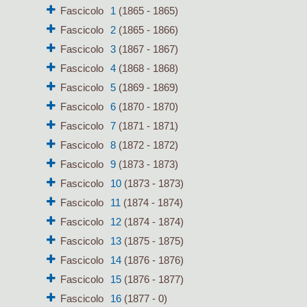
Fascicolo
1
(1865 - 1865)
Fascicolo
2
(1865 - 1866)
Fascicolo
3
(1867 - 1867)
Fascicolo
4
(1868 - 1868)
Fascicolo
5
(1869 - 1869)
Fascicolo
6
(1870 - 1870)
Fascicolo
7
(1871 - 1871)
Fascicolo
8
(1872 - 1872)
Fascicolo
9
(1873 - 1873)
Fascicolo
10
(1873 - 1873)
Fascicolo
11
(1874 - 1874)
Fascicolo
12
(1874 - 1874)
Fascicolo
13
(1875 - 1875)
Fascicolo
14
(1876 - 1876)
Fascicolo
15
(1876 - 1877)
Fascicolo
16
(1877 - 0)