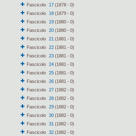
Fascicolo
17
(1878 - 0)
Fascicolo
18
(1879 - 0)
Fascicolo
19
(1880 - 0)
Fascicolo
20
(1880 - 0)
Fascicolo
21
(1881 - 0)
Fascicolo
22
(1881 - 0)
Fascicolo
23
(1881 - 0)
Fascicolo
24
(1881 - 0)
Fascicolo
25
(1881 - 0)
Fascicolo
26
(1881 - 0)
Fascicolo
27
(1882 - 0)
Fascicolo
28
(1882 - 0)
Fascicolo
29
(1882 - 0)
Fascicolo
30
(1882 - 0)
Fascicolo
31
(1882 - 0)
Fascicolo
32
(1882 - 0)