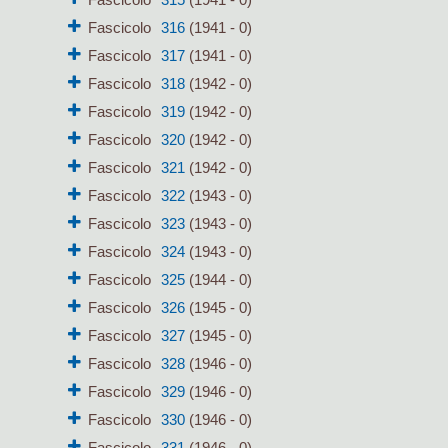
Fascicolo
316
(1941 - 0)
Fascicolo
317
(1941 - 0)
Fascicolo
318
(1942 - 0)
Fascicolo
319
(1942 - 0)
Fascicolo
320
(1942 - 0)
Fascicolo
321
(1942 - 0)
Fascicolo
322
(1943 - 0)
Fascicolo
323
(1943 - 0)
Fascicolo
324
(1943 - 0)
Fascicolo
325
(1944 - 0)
Fascicolo
326
(1945 - 0)
Fascicolo
327
(1945 - 0)
Fascicolo
328
(1946 - 0)
Fascicolo
329
(1946 - 0)
Fascicolo
330
(1946 - 0)
Fascicolo
331
(1946 - 0)