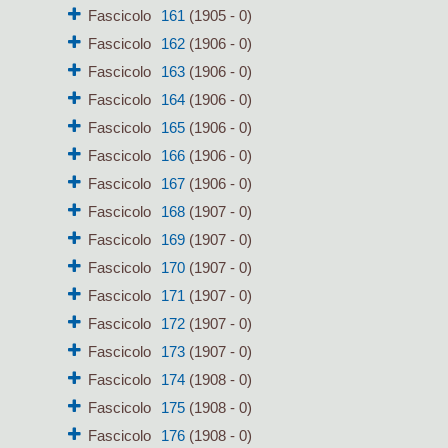
Fascicolo
161
(1905 - 0)
Fascicolo
162
(1906 - 0)
Fascicolo
163
(1906 - 0)
Fascicolo
164
(1906 - 0)
Fascicolo
165
(1906 - 0)
Fascicolo
166
(1906 - 0)
Fascicolo
167
(1906 - 0)
Fascicolo
168
(1907 - 0)
Fascicolo
169
(1907 - 0)
Fascicolo
170
(1907 - 0)
Fascicolo
171
(1907 - 0)
Fascicolo
172
(1907 - 0)
Fascicolo
173
(1907 - 0)
Fascicolo
174
(1908 - 0)
Fascicolo
175
(1908 - 0)
Fascicolo
176
(1908 - 0)