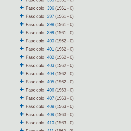
Fascicolo
396
(1961 - 0)
Fascicolo
397
(1961 - 0)
Fascicolo
398
(1961 - 0)
Fascicolo
399
(1961 - 0)
Fascicolo
400
(1962 - 0)
Fascicolo
401
(1962 - 0)
Fascicolo
402
(1962 - 0)
Fascicolo
403
(1962 - 0)
Fascicolo
404
(1962 - 0)
Fascicolo
405
(1962 - 0)
Fascicolo
406
(1963 - 0)
Fascicolo
407
(1963 - 0)
Fascicolo
408
(1963 - 0)
Fascicolo
409
(1963 - 0)
Fascicolo
410
(1963 - 0)
Fascicolo
411
(1963 - 0)