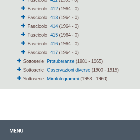
Fascicolo
412
(1964 - 0)
Fascicolo
413
(1964 - 0)
Fascicolo
414
(1964 - 0)
Fascicolo
415
(1964 - 0)
Fascicolo
416
(1964 - 0)
Fascicolo
417
(1964 - 0)
Sottoserie
Protuberanze
(1881 - 1965)
Sottoserie
Osservazioni diverse
(1900 - 1915)
Sottoserie
Mirofotogrammi
(1953 - 1960)
MENU