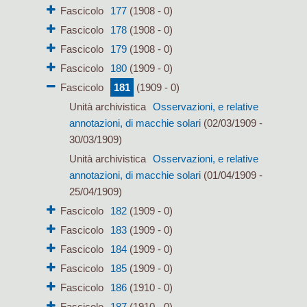
Fascicolo
177
(1908 - 0)
Fascicolo
178
(1908 - 0)
Fascicolo
179
(1908 - 0)
Fascicolo
180
(1909 - 0)
Fascicolo
181
(1909 - 0)
Unità archivistica
Osservazioni, e relative
annotazioni, di macchie solari
(02/03/1909 -
30/03/1909)
Unità archivistica
Osservazioni, e relative
annotazioni, di macchie solari
(01/04/1909 -
25/04/1909)
Fascicolo
182
(1909 - 0)
Fascicolo
183
(1909 - 0)
Fascicolo
184
(1909 - 0)
Fascicolo
185
(1909 - 0)
Fascicolo
186
(1910 - 0)
Fascicolo
187
(1910 - 0)