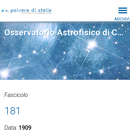
Tog
ARCHIVI
Osservatorio Astrofisico di Catania
Fascicolo
181
Data
1909