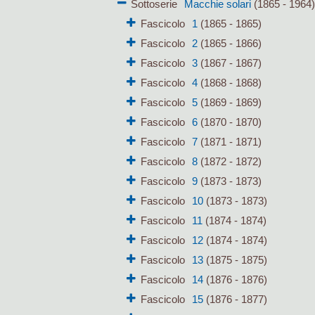
Sottoserie
Macchie solari
(1865 - 1964
Fascicolo
1
(1865 - 1865)
Fascicolo
2
(1865 - 1866)
Fascicolo
3
(1867 - 1867)
Fascicolo
4
(1868 - 1868)
Fascicolo
5
(1869 - 1869)
Fascicolo
6
(1870 - 1870)
Fascicolo
7
(1871 - 1871)
Fascicolo
8
(1872 - 1872)
Fascicolo
9
(1873 - 1873)
Fascicolo
10
(1873 - 1873)
Fascicolo
11
(1874 - 1874)
Fascicolo
12
(1874 - 1874)
Fascicolo
13
(1875 - 1875)
Fascicolo
14
(1876 - 1876)
Fascicolo
15
(1876 - 1877)