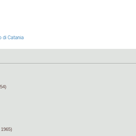
o di Catania
54)
 1965)