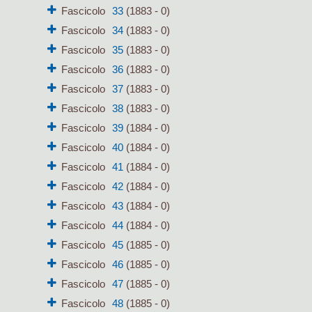
Fascicolo
33
(1883 - 0)
Fascicolo
34
(1883 - 0)
Fascicolo
35
(1883 - 0)
Fascicolo
36
(1883 - 0)
Fascicolo
37
(1883 - 0)
Fascicolo
38
(1883 - 0)
Fascicolo
39
(1884 - 0)
Fascicolo
40
(1884 - 0)
Fascicolo
41
(1884 - 0)
Fascicolo
42
(1884 - 0)
Fascicolo
43
(1884 - 0)
Fascicolo
44
(1884 - 0)
Fascicolo
45
(1885 - 0)
Fascicolo
46
(1885 - 0)
Fascicolo
47
(1885 - 0)
Fascicolo
48
(1885 - 0)