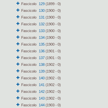
Fascicolo
129
(1899 - 0)
Fascicolo
130
(1900 - 0)
Fascicolo
131
(1900 - 0)
Fascicolo
132
(1900 - 0)
Fascicolo
133
(1900 - 0)
Fascicolo
134
(1900 - 0)
Fascicolo
135
(1900 - 0)
Fascicolo
136
(1901 - 0)
Fascicolo
137
(1901 - 0)
Fascicolo
138
(1902 - 0)
Fascicolo
139
(1902 - 0)
Fascicolo
140
(1902 - 0)
Fascicolo
141
(1902 - 0)
Fascicolo
142
(1902 - 0)
Fascicolo
143
(1902 - 0)
Fascicolo
144
(1903 - 0)