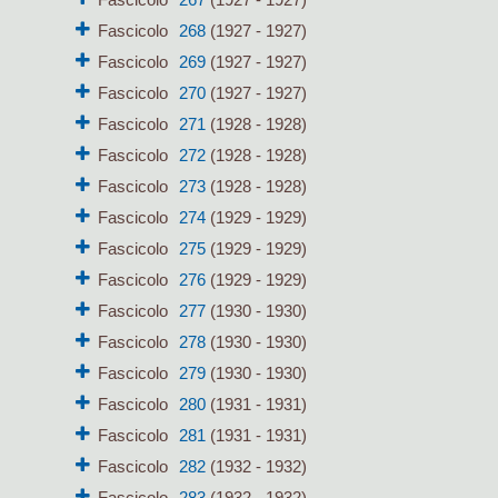
Fascicolo
268
(1927 - 1927)
Fascicolo
269
(1927 - 1927)
Fascicolo
270
(1927 - 1927)
Fascicolo
271
(1928 - 1928)
Fascicolo
272
(1928 - 1928)
Fascicolo
273
(1928 - 1928)
Fascicolo
274
(1929 - 1929)
Fascicolo
275
(1929 - 1929)
Fascicolo
276
(1929 - 1929)
Fascicolo
277
(1930 - 1930)
Fascicolo
278
(1930 - 1930)
Fascicolo
279
(1930 - 1930)
Fascicolo
280
(1931 - 1931)
Fascicolo
281
(1931 - 1931)
Fascicolo
282
(1932 - 1932)
Fascicolo
283
(1932 - 1932)