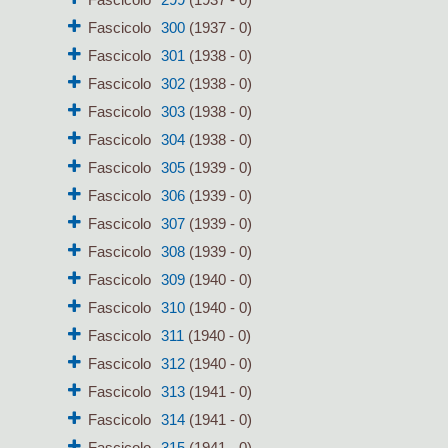
Fascicolo
300
(1937 - 0)
Fascicolo
301
(1938 - 0)
Fascicolo
302
(1938 - 0)
Fascicolo
303
(1938 - 0)
Fascicolo
304
(1938 - 0)
Fascicolo
305
(1939 - 0)
Fascicolo
306
(1939 - 0)
Fascicolo
307
(1939 - 0)
Fascicolo
308
(1939 - 0)
Fascicolo
309
(1940 - 0)
Fascicolo
310
(1940 - 0)
Fascicolo
311
(1940 - 0)
Fascicolo
312
(1940 - 0)
Fascicolo
313
(1941 - 0)
Fascicolo
314
(1941 - 0)
Fascicolo
315
(1941 - 0)