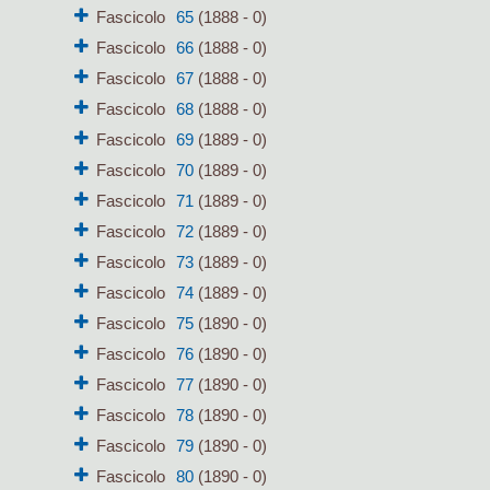
Fascicolo
65
(1888 - 0)
Fascicolo
66
(1888 - 0)
Fascicolo
67
(1888 - 0)
Fascicolo
68
(1888 - 0)
Fascicolo
69
(1889 - 0)
Fascicolo
70
(1889 - 0)
Fascicolo
71
(1889 - 0)
Fascicolo
72
(1889 - 0)
Fascicolo
73
(1889 - 0)
Fascicolo
74
(1889 - 0)
Fascicolo
75
(1890 - 0)
Fascicolo
76
(1890 - 0)
Fascicolo
77
(1890 - 0)
Fascicolo
78
(1890 - 0)
Fascicolo
79
(1890 - 0)
Fascicolo
80
(1890 - 0)