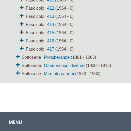
Fascicolo
412
(1964 - 0)
Fascicolo
413
(1964 - 0)
Fascicolo
414
(1964 - 0)
Fascicolo
415
(1964 - 0)
Fascicolo
416
(1964 - 0)
Fascicolo
417
(1964 - 0)
Sottoserie
Protuberanze
(1881 - 1965)
Sottoserie
Osservazioni diverse
(1900 - 1915)
Sottoserie
Mirofotogrammi
(1953 - 1960)
MENU