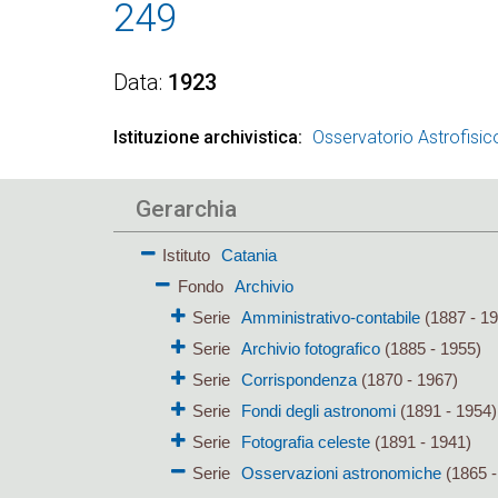
249
Data
1923
Istituzione archivistica
Osservatorio Astrofisic
Gerarchia
Istituto
Catania
Fondo
Archivio
Serie
Amministrativo-contabile
(1887 - 19
Serie
Archivio fotografico
(1885 - 1955)
Serie
Corrispondenza
(1870 - 1967)
Serie
Fondi degli astronomi
(1891 - 1954)
Serie
Fotografia celeste
(1891 - 1941)
Serie
Osservazioni astronomiche
(1865 -