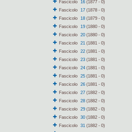
Fascicolo
16
(1877 - 0)
Fascicolo
17
(1878 - 0)
Fascicolo
18
(1879 - 0)
Fascicolo
19
(1880 - 0)
Fascicolo
20
(1880 - 0)
Fascicolo
21
(1881 - 0)
Fascicolo
22
(1881 - 0)
Fascicolo
23
(1881 - 0)
Fascicolo
24
(1881 - 0)
Fascicolo
25
(1881 - 0)
Fascicolo
26
(1881 - 0)
Fascicolo
27
(1882 - 0)
Fascicolo
28
(1882 - 0)
Fascicolo
29
(1882 - 0)
Fascicolo
30
(1882 - 0)
Fascicolo
31
(1882 - 0)