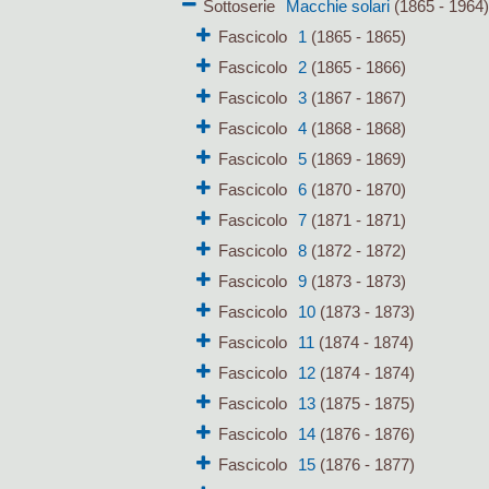
Sottoserie
Macchie solari
(1865 - 1964
Fascicolo
1
(1865 - 1865)
Fascicolo
2
(1865 - 1866)
Fascicolo
3
(1867 - 1867)
Fascicolo
4
(1868 - 1868)
Fascicolo
5
(1869 - 1869)
Fascicolo
6
(1870 - 1870)
Fascicolo
7
(1871 - 1871)
Fascicolo
8
(1872 - 1872)
Fascicolo
9
(1873 - 1873)
Fascicolo
10
(1873 - 1873)
Fascicolo
11
(1874 - 1874)
Fascicolo
12
(1874 - 1874)
Fascicolo
13
(1875 - 1875)
Fascicolo
14
(1876 - 1876)
Fascicolo
15
(1876 - 1877)