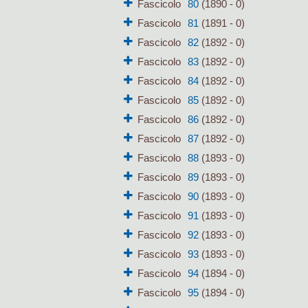
Fascicolo
80
(1890 - 0)
Fascicolo
81
(1891 - 0)
Fascicolo
82
(1892 - 0)
Fascicolo
83
(1892 - 0)
Fascicolo
84
(1892 - 0)
Fascicolo
85
(1892 - 0)
Fascicolo
86
(1892 - 0)
Fascicolo
87
(1892 - 0)
Fascicolo
88
(1893 - 0)
Fascicolo
89
(1893 - 0)
Fascicolo
90
(1893 - 0)
Fascicolo
91
(1893 - 0)
Fascicolo
92
(1893 - 0)
Fascicolo
93
(1893 - 0)
Fascicolo
94
(1894 - 0)
Fascicolo
95
(1894 - 0)