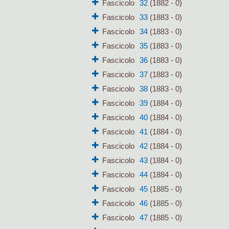
Fascicolo
32
(1882 - 0)
Fascicolo
33
(1883 - 0)
Fascicolo
34
(1883 - 0)
Fascicolo
35
(1883 - 0)
Fascicolo
36
(1883 - 0)
Fascicolo
37
(1883 - 0)
Fascicolo
38
(1883 - 0)
Fascicolo
39
(1884 - 0)
Fascicolo
40
(1884 - 0)
Fascicolo
41
(1884 - 0)
Fascicolo
42
(1884 - 0)
Fascicolo
43
(1884 - 0)
Fascicolo
44
(1884 - 0)
Fascicolo
45
(1885 - 0)
Fascicolo
46
(1885 - 0)
Fascicolo
47
(1885 - 0)