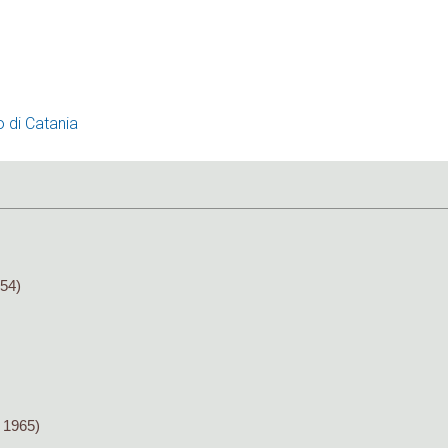
o di Catania
54)
 1965)