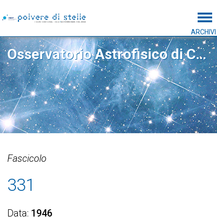
Tog
ARCHIVI
Osservatorio Astrofisico di Catania
Fascicolo
331
Data
1946