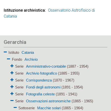
Istituzione archivistica
Osservatorio Astrofisico di
Catania
Gerarchia
Istituto
Catania
Fondo
Archivio
Serie
Amministrativo-contabile
(1887 - 1954)
Serie
Archivio fotografico
(1885 - 1955)
Serie
Corrispondenza
(1870 - 1967)
Serie
Fondi degli astronomi
(1891 - 1954)
Serie
Fotografia celeste
(1891 - 1941)
Serie
Osservazioni astronomiche
(1865 - 1965)
Sottoserie
Macchie solari
(1865 - 1964)