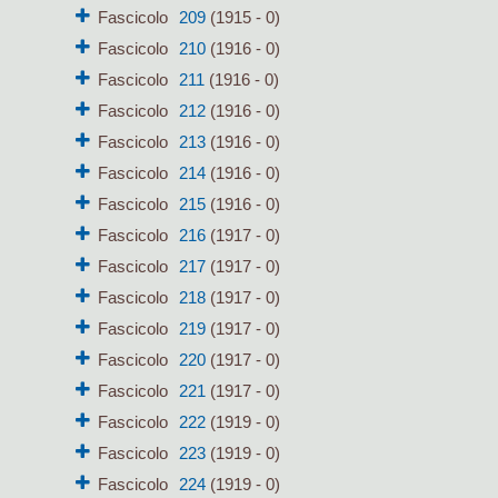
Fascicolo
209
(1915 - 0)
Fascicolo
210
(1916 - 0)
Fascicolo
211
(1916 - 0)
Fascicolo
212
(1916 - 0)
Fascicolo
213
(1916 - 0)
Fascicolo
214
(1916 - 0)
Fascicolo
215
(1916 - 0)
Fascicolo
216
(1917 - 0)
Fascicolo
217
(1917 - 0)
Fascicolo
218
(1917 - 0)
Fascicolo
219
(1917 - 0)
Fascicolo
220
(1917 - 0)
Fascicolo
221
(1917 - 0)
Fascicolo
222
(1919 - 0)
Fascicolo
223
(1919 - 0)
Fascicolo
224
(1919 - 0)