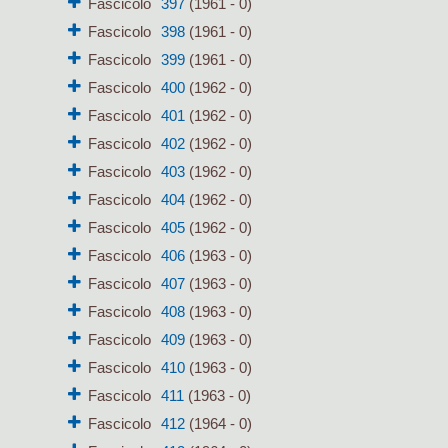
Fascicolo
397
(1961 - 0)
Fascicolo
398
(1961 - 0)
Fascicolo
399
(1961 - 0)
Fascicolo
400
(1962 - 0)
Fascicolo
401
(1962 - 0)
Fascicolo
402
(1962 - 0)
Fascicolo
403
(1962 - 0)
Fascicolo
404
(1962 - 0)
Fascicolo
405
(1962 - 0)
Fascicolo
406
(1963 - 0)
Fascicolo
407
(1963 - 0)
Fascicolo
408
(1963 - 0)
Fascicolo
409
(1963 - 0)
Fascicolo
410
(1963 - 0)
Fascicolo
411
(1963 - 0)
Fascicolo
412
(1964 - 0)