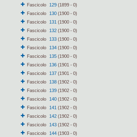
Fascicolo
129
(1899 - 0)
Fascicolo
130
(1900 - 0)
Fascicolo
131
(1900 - 0)
Fascicolo
132
(1900 - 0)
Fascicolo
133
(1900 - 0)
Fascicolo
134
(1900 - 0)
Fascicolo
135
(1900 - 0)
Fascicolo
136
(1901 - 0)
Fascicolo
137
(1901 - 0)
Fascicolo
138
(1902 - 0)
Fascicolo
139
(1902 - 0)
Fascicolo
140
(1902 - 0)
Fascicolo
141
(1902 - 0)
Fascicolo
142
(1902 - 0)
Fascicolo
143
(1902 - 0)
Fascicolo
144
(1903 - 0)