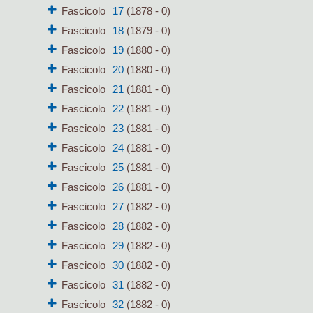
Fascicolo
17
(1878 - 0)
Fascicolo
18
(1879 - 0)
Fascicolo
19
(1880 - 0)
Fascicolo
20
(1880 - 0)
Fascicolo
21
(1881 - 0)
Fascicolo
22
(1881 - 0)
Fascicolo
23
(1881 - 0)
Fascicolo
24
(1881 - 0)
Fascicolo
25
(1881 - 0)
Fascicolo
26
(1881 - 0)
Fascicolo
27
(1882 - 0)
Fascicolo
28
(1882 - 0)
Fascicolo
29
(1882 - 0)
Fascicolo
30
(1882 - 0)
Fascicolo
31
(1882 - 0)
Fascicolo
32
(1882 - 0)