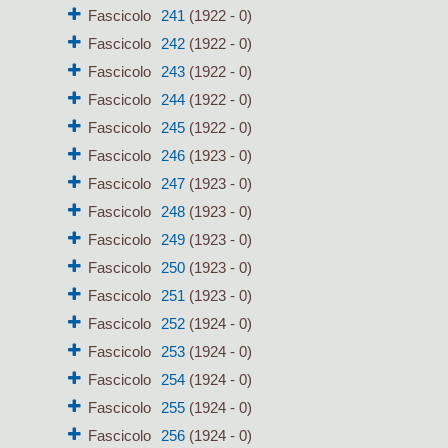
Fascicolo
241
(1922 - 0)
Fascicolo
242
(1922 - 0)
Fascicolo
243
(1922 - 0)
Fascicolo
244
(1922 - 0)
Fascicolo
245
(1922 - 0)
Fascicolo
246
(1923 - 0)
Fascicolo
247
(1923 - 0)
Fascicolo
248
(1923 - 0)
Fascicolo
249
(1923 - 0)
Fascicolo
250
(1923 - 0)
Fascicolo
251
(1923 - 0)
Fascicolo
252
(1924 - 0)
Fascicolo
253
(1924 - 0)
Fascicolo
254
(1924 - 0)
Fascicolo
255
(1924 - 0)
Fascicolo
256
(1924 - 0)