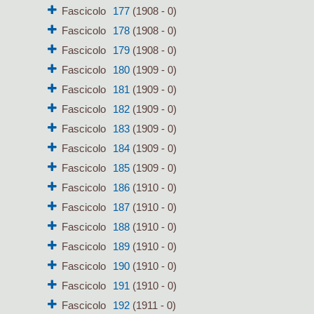
Fascicolo
177
(1908 - 0)
Fascicolo
178
(1908 - 0)
Fascicolo
179
(1908 - 0)
Fascicolo
180
(1909 - 0)
Fascicolo
181
(1909 - 0)
Fascicolo
182
(1909 - 0)
Fascicolo
183
(1909 - 0)
Fascicolo
184
(1909 - 0)
Fascicolo
185
(1909 - 0)
Fascicolo
186
(1910 - 0)
Fascicolo
187
(1910 - 0)
Fascicolo
188
(1910 - 0)
Fascicolo
189
(1910 - 0)
Fascicolo
190
(1910 - 0)
Fascicolo
191
(1910 - 0)
Fascicolo
192
(1911 - 0)