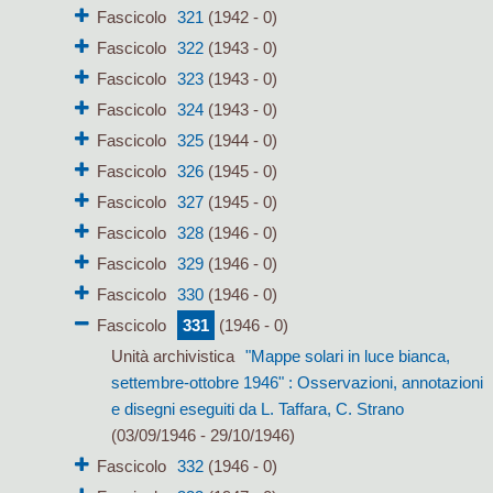
Fascicolo
321
(1942 - 0)
Fascicolo
322
(1943 - 0)
Fascicolo
323
(1943 - 0)
Fascicolo
324
(1943 - 0)
Fascicolo
325
(1944 - 0)
Fascicolo
326
(1945 - 0)
Fascicolo
327
(1945 - 0)
Fascicolo
328
(1946 - 0)
Fascicolo
329
(1946 - 0)
Fascicolo
330
(1946 - 0)
Fascicolo
331
(1946 - 0)
Unità archivistica
"Mappe solari in luce bianca,
settembre-ottobre 1946" : Osservazioni, annotazioni
e disegni eseguiti da L. Taffara, C. Strano
(03/09/1946 - 29/10/1946)
Fascicolo
332
(1946 - 0)