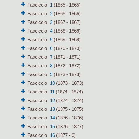
Fascicolo
1
(1865 - 1865)
Fascicolo
2
(1865 - 1866)
Fascicolo
3
(1867 - 1867)
Fascicolo
4
(1868 - 1868)
Fascicolo
5
(1869 - 1869)
Fascicolo
6
(1870 - 1870)
Fascicolo
7
(1871 - 1871)
Fascicolo
8
(1872 - 1872)
Fascicolo
9
(1873 - 1873)
Fascicolo
10
(1873 - 1873)
Fascicolo
11
(1874 - 1874)
Fascicolo
12
(1874 - 1874)
Fascicolo
13
(1875 - 1875)
Fascicolo
14
(1876 - 1876)
Fascicolo
15
(1876 - 1877)
Fascicolo
16
(1877 - 0)