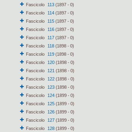
Fascicolo
113
(1897 - 0)
Fascicolo
114
(1897 - 0)
Fascicolo
115
(1897 - 0)
Fascicolo
116
(1897 - 0)
Fascicolo
117
(1897 - 0)
Fascicolo
118
(1898 - 0)
Fascicolo
119
(1898 - 0)
Fascicolo
120
(1898 - 0)
Fascicolo
121
(1898 - 0)
Fascicolo
122
(1898 - 0)
Fascicolo
123
(1898 - 0)
Fascicolo
124
(1899 - 0)
Fascicolo
125
(1899 - 0)
Fascicolo
126
(1899 - 0)
Fascicolo
127
(1899 - 0)
Fascicolo
128
(1899 - 0)