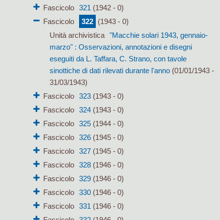
Fascicolo
321
(1942 - 0)
Fascicolo
322
(1943 - 0)
Unità archivistica
"Macchie solari 1943, gennaio-
marzo" : Osservazioni, annotazioni e disegni
eseguiti da L. Taffara, C. Strano, con tavole
sinottiche di dati rilevati durante l'anno
(01/01/1943 -
31/03/1943)
Fascicolo
323
(1943 - 0)
Fascicolo
324
(1943 - 0)
Fascicolo
325
(1944 - 0)
Fascicolo
326
(1945 - 0)
Fascicolo
327
(1945 - 0)
Fascicolo
328
(1946 - 0)
Fascicolo
329
(1946 - 0)
Fascicolo
330
(1946 - 0)
Fascicolo
331
(1946 - 0)
Fascicolo
332
(1946 - 0)