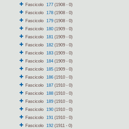
Fascicolo
177
(1908 - 0)
Fascicolo
178
(1908 - 0)
Fascicolo
179
(1908 - 0)
Fascicolo
180
(1909 - 0)
Fascicolo
181
(1909 - 0)
Fascicolo
182
(1909 - 0)
Fascicolo
183
(1909 - 0)
Fascicolo
184
(1909 - 0)
Fascicolo
185
(1909 - 0)
Fascicolo
186
(1910 - 0)
Fascicolo
187
(1910 - 0)
Fascicolo
188
(1910 - 0)
Fascicolo
189
(1910 - 0)
Fascicolo
190
(1910 - 0)
Fascicolo
191
(1910 - 0)
Fascicolo
192
(1911 - 0)