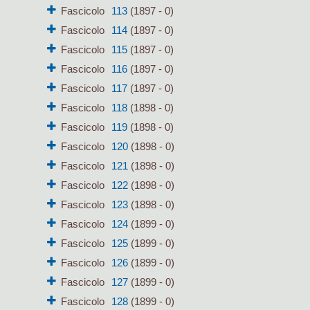
Fascicolo
113
(1897 - 0)
Fascicolo
114
(1897 - 0)
Fascicolo
115
(1897 - 0)
Fascicolo
116
(1897 - 0)
Fascicolo
117
(1897 - 0)
Fascicolo
118
(1898 - 0)
Fascicolo
119
(1898 - 0)
Fascicolo
120
(1898 - 0)
Fascicolo
121
(1898 - 0)
Fascicolo
122
(1898 - 0)
Fascicolo
123
(1898 - 0)
Fascicolo
124
(1899 - 0)
Fascicolo
125
(1899 - 0)
Fascicolo
126
(1899 - 0)
Fascicolo
127
(1899 - 0)
Fascicolo
128
(1899 - 0)