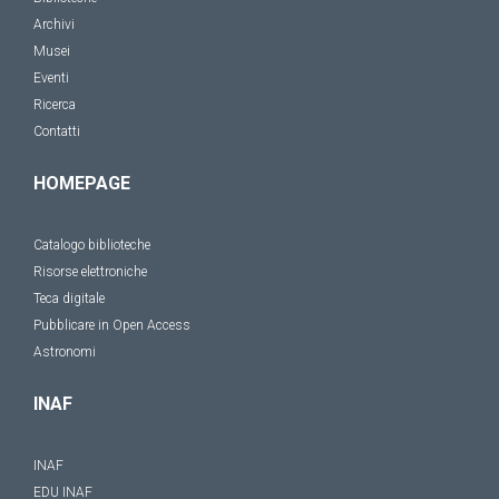
Archivi
Musei
Eventi
Ricerca
Contatti
HOMEPAGE
Catalogo biblioteche
Risorse elettroniche
Teca digitale
Pubblicare in Open Access
Astronomi
INAF
INAF
EDU INAF