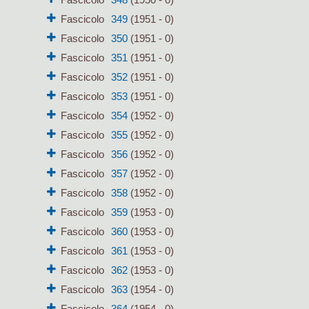
Fascicolo
349
(1951 - 0)
Fascicolo
350
(1951 - 0)
Fascicolo
351
(1951 - 0)
Fascicolo
352
(1951 - 0)
Fascicolo
353
(1951 - 0)
Fascicolo
354
(1952 - 0)
Fascicolo
355
(1952 - 0)
Fascicolo
356
(1952 - 0)
Fascicolo
357
(1952 - 0)
Fascicolo
358
(1952 - 0)
Fascicolo
359
(1953 - 0)
Fascicolo
360
(1953 - 0)
Fascicolo
361
(1953 - 0)
Fascicolo
362
(1953 - 0)
Fascicolo
363
(1954 - 0)
Fascicolo
364
(1954 - 0)