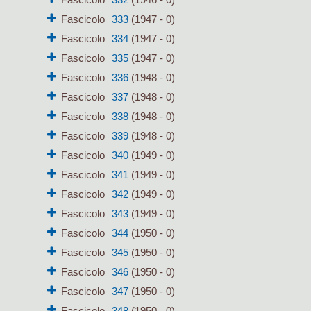
Fascicolo
333
(1947 - 0)
Fascicolo
334
(1947 - 0)
Fascicolo
335
(1947 - 0)
Fascicolo
336
(1948 - 0)
Fascicolo
337
(1948 - 0)
Fascicolo
338
(1948 - 0)
Fascicolo
339
(1948 - 0)
Fascicolo
340
(1949 - 0)
Fascicolo
341
(1949 - 0)
Fascicolo
342
(1949 - 0)
Fascicolo
343
(1949 - 0)
Fascicolo
344
(1950 - 0)
Fascicolo
345
(1950 - 0)
Fascicolo
346
(1950 - 0)
Fascicolo
347
(1950 - 0)
Fascicolo
348
(1950 - 0)