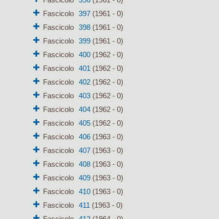
Fascicolo
397
(1961 - 0)
Fascicolo
398
(1961 - 0)
Fascicolo
399
(1961 - 0)
Fascicolo
400
(1962 - 0)
Fascicolo
401
(1962 - 0)
Fascicolo
402
(1962 - 0)
Fascicolo
403
(1962 - 0)
Fascicolo
404
(1962 - 0)
Fascicolo
405
(1962 - 0)
Fascicolo
406
(1963 - 0)
Fascicolo
407
(1963 - 0)
Fascicolo
408
(1963 - 0)
Fascicolo
409
(1963 - 0)
Fascicolo
410
(1963 - 0)
Fascicolo
411
(1963 - 0)
Fascicolo
412
(1964 - 0)