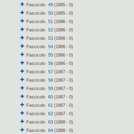
Fascicolo
49
(1885 - 0)
Fascicolo
50
(1885 - 0)
Fascicolo
51
(1886 - 0)
Fascicolo
52
(1886 - 0)
Fascicolo
53
(1886 - 0)
Fascicolo
54
(1886 - 0)
Fascicolo
55
(1886 - 0)
Fascicolo
56
(1886 - 0)
Fascicolo
57
(1887 - 0)
Fascicolo
58
(1887 - 0)
Fascicolo
59
(1887 - 0)
Fascicolo
60
(1887 - 0)
Fascicolo
61
(1887 - 0)
Fascicolo
62
(1887 - 0)
Fascicolo
63
(1888 - 0)
Fascicolo
64
(1888 - 0)