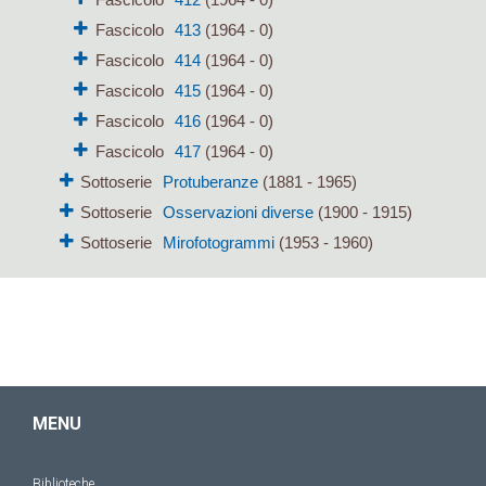
Fascicolo
413
(1964 - 0)
Fascicolo
414
(1964 - 0)
Fascicolo
415
(1964 - 0)
Fascicolo
416
(1964 - 0)
Fascicolo
417
(1964 - 0)
Sottoserie
Protuberanze
(1881 - 1965)
Sottoserie
Osservazioni diverse
(1900 - 1915)
Sottoserie
Mirofotogrammi
(1953 - 1960)
MENU
Biblioteche