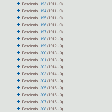
Fascicolo
193
(1911 - 0)
Fascicolo
194
(1911 - 0)
Fascicolo
195
(1911 - 0)
Fascicolo
196
(1911 - 0)
Fascicolo
197
(1911 - 0)
Fascicolo
198
(1912 - 0)
Fascicolo
199
(1912 - 0)
Fascicolo
200
(1913 - 0)
Fascicolo
201
(1913 - 0)
Fascicolo
202
(1914 - 0)
Fascicolo
203
(1914 - 0)
Fascicolo
204
(1915 - 0)
Fascicolo
205
(1915 - 0)
Fascicolo
206
(1915 - 0)
Fascicolo
207
(1915 - 0)
Fascicolo
208
(1915 - 0)