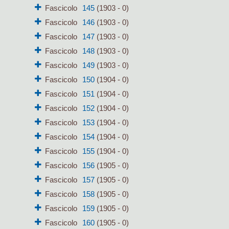
Fascicolo
145
(1903 - 0)
Fascicolo
146
(1903 - 0)
Fascicolo
147
(1903 - 0)
Fascicolo
148
(1903 - 0)
Fascicolo
149
(1903 - 0)
Fascicolo
150
(1904 - 0)
Fascicolo
151
(1904 - 0)
Fascicolo
152
(1904 - 0)
Fascicolo
153
(1904 - 0)
Fascicolo
154
(1904 - 0)
Fascicolo
155
(1904 - 0)
Fascicolo
156
(1905 - 0)
Fascicolo
157
(1905 - 0)
Fascicolo
158
(1905 - 0)
Fascicolo
159
(1905 - 0)
Fascicolo
160
(1905 - 0)