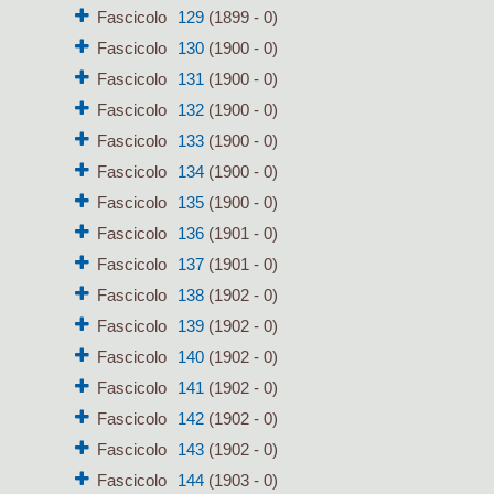
Fascicolo
129
(1899 - 0)
Fascicolo
130
(1900 - 0)
Fascicolo
131
(1900 - 0)
Fascicolo
132
(1900 - 0)
Fascicolo
133
(1900 - 0)
Fascicolo
134
(1900 - 0)
Fascicolo
135
(1900 - 0)
Fascicolo
136
(1901 - 0)
Fascicolo
137
(1901 - 0)
Fascicolo
138
(1902 - 0)
Fascicolo
139
(1902 - 0)
Fascicolo
140
(1902 - 0)
Fascicolo
141
(1902 - 0)
Fascicolo
142
(1902 - 0)
Fascicolo
143
(1902 - 0)
Fascicolo
144
(1903 - 0)