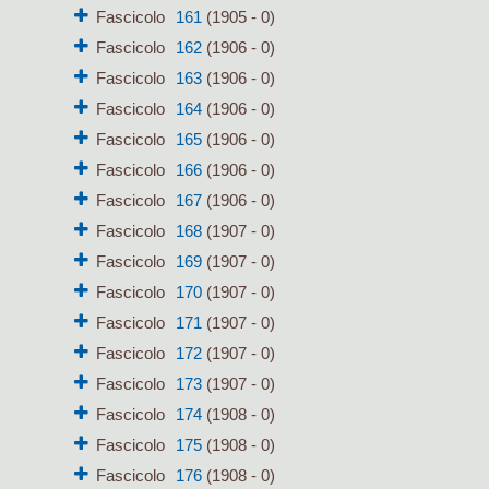
Fascicolo
161
(1905 - 0)
Fascicolo
162
(1906 - 0)
Fascicolo
163
(1906 - 0)
Fascicolo
164
(1906 - 0)
Fascicolo
165
(1906 - 0)
Fascicolo
166
(1906 - 0)
Fascicolo
167
(1906 - 0)
Fascicolo
168
(1907 - 0)
Fascicolo
169
(1907 - 0)
Fascicolo
170
(1907 - 0)
Fascicolo
171
(1907 - 0)
Fascicolo
172
(1907 - 0)
Fascicolo
173
(1907 - 0)
Fascicolo
174
(1908 - 0)
Fascicolo
175
(1908 - 0)
Fascicolo
176
(1908 - 0)