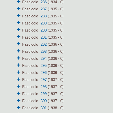
Fascicolo
286
(1934 - 0)
Fascicolo
287
(1935 - 0)
Fascicolo
288
(1935 - 0)
Fascicolo
289
(1935 - 0)
Fascicolo
290
(1935 - 0)
Fascicolo
291
(1935 - 0)
Fascicolo
292
(1936 - 0)
Fascicolo
293
(1936 - 0)
Fascicolo
294
(1936 - 0)
Fascicolo
295
(1936 - 0)
Fascicolo
296
(1936 - 0)
Fascicolo
297
(1937 - 0)
Fascicolo
298
(1937 - 0)
Fascicolo
299
(1937 - 0)
Fascicolo
300
(1937 - 0)
Fascicolo
301
(1938 - 0)