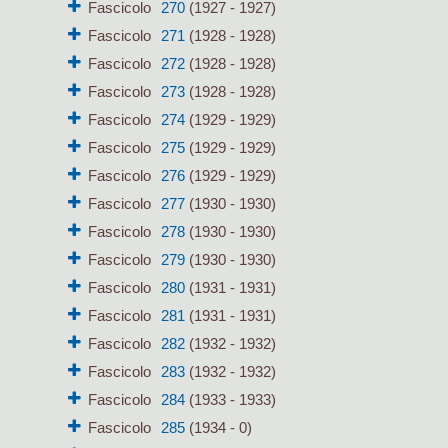
Fascicolo
270
(1927 - 1927)
Fascicolo
271
(1928 - 1928)
Fascicolo
272
(1928 - 1928)
Fascicolo
273
(1928 - 1928)
Fascicolo
274
(1929 - 1929)
Fascicolo
275
(1929 - 1929)
Fascicolo
276
(1929 - 1929)
Fascicolo
277
(1930 - 1930)
Fascicolo
278
(1930 - 1930)
Fascicolo
279
(1930 - 1930)
Fascicolo
280
(1931 - 1931)
Fascicolo
281
(1931 - 1931)
Fascicolo
282
(1932 - 1932)
Fascicolo
283
(1932 - 1932)
Fascicolo
284
(1933 - 1933)
Fascicolo
285
(1934 - 0)