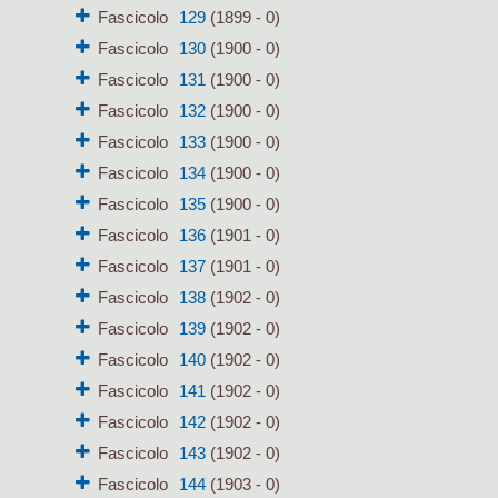
Fascicolo
129
(1899 - 0)
Fascicolo
130
(1900 - 0)
Fascicolo
131
(1900 - 0)
Fascicolo
132
(1900 - 0)
Fascicolo
133
(1900 - 0)
Fascicolo
134
(1900 - 0)
Fascicolo
135
(1900 - 0)
Fascicolo
136
(1901 - 0)
Fascicolo
137
(1901 - 0)
Fascicolo
138
(1902 - 0)
Fascicolo
139
(1902 - 0)
Fascicolo
140
(1902 - 0)
Fascicolo
141
(1902 - 0)
Fascicolo
142
(1902 - 0)
Fascicolo
143
(1902 - 0)
Fascicolo
144
(1903 - 0)