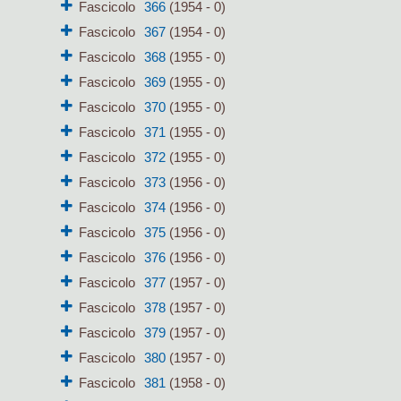
Fascicolo
366
(1954 - 0)
Fascicolo
367
(1954 - 0)
Fascicolo
368
(1955 - 0)
Fascicolo
369
(1955 - 0)
Fascicolo
370
(1955 - 0)
Fascicolo
371
(1955 - 0)
Fascicolo
372
(1955 - 0)
Fascicolo
373
(1956 - 0)
Fascicolo
374
(1956 - 0)
Fascicolo
375
(1956 - 0)
Fascicolo
376
(1956 - 0)
Fascicolo
377
(1957 - 0)
Fascicolo
378
(1957 - 0)
Fascicolo
379
(1957 - 0)
Fascicolo
380
(1957 - 0)
Fascicolo
381
(1958 - 0)