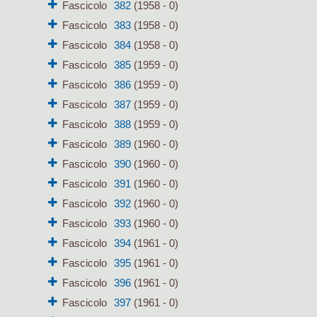
Fascicolo
382
(1958 - 0)
Fascicolo
383
(1958 - 0)
Fascicolo
384
(1958 - 0)
Fascicolo
385
(1959 - 0)
Fascicolo
386
(1959 - 0)
Fascicolo
387
(1959 - 0)
Fascicolo
388
(1959 - 0)
Fascicolo
389
(1960 - 0)
Fascicolo
390
(1960 - 0)
Fascicolo
391
(1960 - 0)
Fascicolo
392
(1960 - 0)
Fascicolo
393
(1960 - 0)
Fascicolo
394
(1961 - 0)
Fascicolo
395
(1961 - 0)
Fascicolo
396
(1961 - 0)
Fascicolo
397
(1961 - 0)