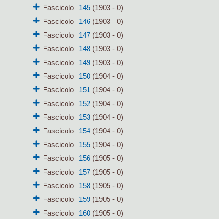
Fascicolo
145
(1903 - 0)
Fascicolo
146
(1903 - 0)
Fascicolo
147
(1903 - 0)
Fascicolo
148
(1903 - 0)
Fascicolo
149
(1903 - 0)
Fascicolo
150
(1904 - 0)
Fascicolo
151
(1904 - 0)
Fascicolo
152
(1904 - 0)
Fascicolo
153
(1904 - 0)
Fascicolo
154
(1904 - 0)
Fascicolo
155
(1904 - 0)
Fascicolo
156
(1905 - 0)
Fascicolo
157
(1905 - 0)
Fascicolo
158
(1905 - 0)
Fascicolo
159
(1905 - 0)
Fascicolo
160
(1905 - 0)