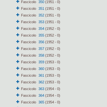
Fascicolo
350
(1951 - 0)
Fascicolo
351
(1951 - 0)
Fascicolo
352
(1951 - 0)
Fascicolo
353
(1951 - 0)
Fascicolo
354
(1952 - 0)
Fascicolo
355
(1952 - 0)
Fascicolo
356
(1952 - 0)
Fascicolo
357
(1952 - 0)
Fascicolo
358
(1952 - 0)
Fascicolo
359
(1953 - 0)
Fascicolo
360
(1953 - 0)
Fascicolo
361
(1953 - 0)
Fascicolo
362
(1953 - 0)
Fascicolo
363
(1954 - 0)
Fascicolo
364
(1954 - 0)
Fascicolo
365
(1954 - 0)