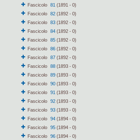
Fascicolo
81
(1891 - 0)
Fascicolo
82
(1892 - 0)
Fascicolo
83
(1892 - 0)
Fascicolo
84
(1892 - 0)
Fascicolo
85
(1892 - 0)
Fascicolo
86
(1892 - 0)
Fascicolo
87
(1892 - 0)
Fascicolo
88
(1893 - 0)
Fascicolo
89
(1893 - 0)
Fascicolo
90
(1893 - 0)
Fascicolo
91
(1893 - 0)
Fascicolo
92
(1893 - 0)
Fascicolo
93
(1893 - 0)
Fascicolo
94
(1894 - 0)
Fascicolo
95
(1894 - 0)
Fascicolo
96
(1894 - 0)