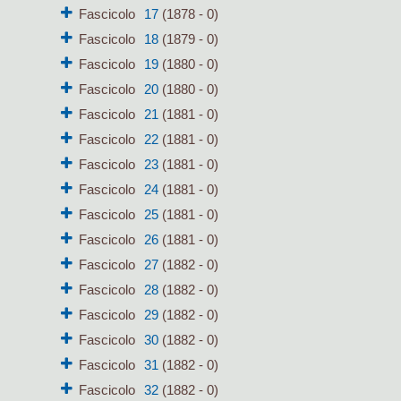
Fascicolo
17
(1878 - 0)
Fascicolo
18
(1879 - 0)
Fascicolo
19
(1880 - 0)
Fascicolo
20
(1880 - 0)
Fascicolo
21
(1881 - 0)
Fascicolo
22
(1881 - 0)
Fascicolo
23
(1881 - 0)
Fascicolo
24
(1881 - 0)
Fascicolo
25
(1881 - 0)
Fascicolo
26
(1881 - 0)
Fascicolo
27
(1882 - 0)
Fascicolo
28
(1882 - 0)
Fascicolo
29
(1882 - 0)
Fascicolo
30
(1882 - 0)
Fascicolo
31
(1882 - 0)
Fascicolo
32
(1882 - 0)