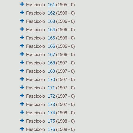
Fascicolo
161
(1905 - 0)
Fascicolo
162
(1906 - 0)
Fascicolo
163
(1906 - 0)
Fascicolo
164
(1906 - 0)
Fascicolo
165
(1906 - 0)
Fascicolo
166
(1906 - 0)
Fascicolo
167
(1906 - 0)
Fascicolo
168
(1907 - 0)
Fascicolo
169
(1907 - 0)
Fascicolo
170
(1907 - 0)
Fascicolo
171
(1907 - 0)
Fascicolo
172
(1907 - 0)
Fascicolo
173
(1907 - 0)
Fascicolo
174
(1908 - 0)
Fascicolo
175
(1908 - 0)
Fascicolo
176
(1908 - 0)