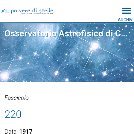
Tog
ARCHIVI
Osservatorio Astrofisico di Catania
Fascicolo
220
Data
1917