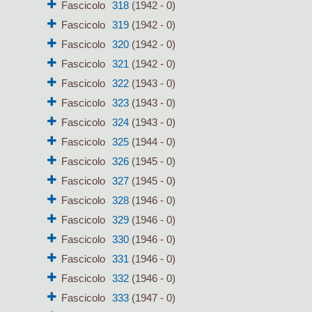
Fascicolo
318
(1942 - 0)
Fascicolo
319
(1942 - 0)
Fascicolo
320
(1942 - 0)
Fascicolo
321
(1942 - 0)
Fascicolo
322
(1943 - 0)
Fascicolo
323
(1943 - 0)
Fascicolo
324
(1943 - 0)
Fascicolo
325
(1944 - 0)
Fascicolo
326
(1945 - 0)
Fascicolo
327
(1945 - 0)
Fascicolo
328
(1946 - 0)
Fascicolo
329
(1946 - 0)
Fascicolo
330
(1946 - 0)
Fascicolo
331
(1946 - 0)
Fascicolo
332
(1946 - 0)
Fascicolo
333
(1947 - 0)