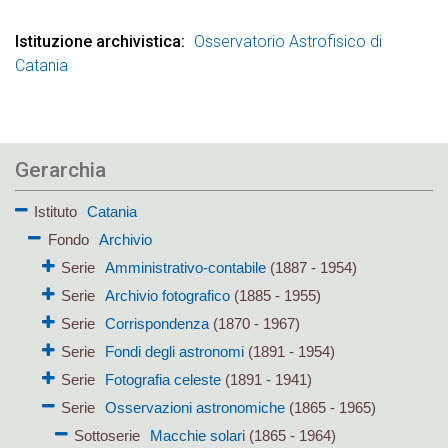
Istituzione archivistica
Osservatorio Astrofisico di
Catania
Gerarchia
Istituto
Catania
Fondo
Archivio
Serie
Amministrativo-contabile
(1887 - 1954)
Serie
Archivio fotografico
(1885 - 1955)
Serie
Corrispondenza
(1870 - 1967)
Serie
Fondi degli astronomi
(1891 - 1954)
Serie
Fotografia celeste
(1891 - 1941)
Serie
Osservazioni astronomiche
(1865 - 1965)
Sottoserie
Macchie solari
(1865 - 1964)