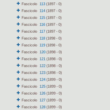
Fascicolo
113
(1897 - 0)
Fascicolo
114
(1897 - 0)
Fascicolo
115
(1897 - 0)
Fascicolo
116
(1897 - 0)
Fascicolo
117
(1897 - 0)
Fascicolo
118
(1898 - 0)
Fascicolo
119
(1898 - 0)
Fascicolo
120
(1898 - 0)
Fascicolo
121
(1898 - 0)
Fascicolo
122
(1898 - 0)
Fascicolo
123
(1898 - 0)
Fascicolo
124
(1899 - 0)
Fascicolo
125
(1899 - 0)
Fascicolo
126
(1899 - 0)
Fascicolo
127
(1899 - 0)
Fascicolo
128
(1899 - 0)