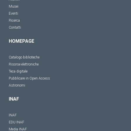
Musei
Eventi
Ricerca
Contatti
HOMEPAGE
Catalogo biblioteche
Risorse elettroniche
Teca digitale
Pubblicare in Open Access
Astronomi
INAF
INAF
EDU INAF
Media INAF