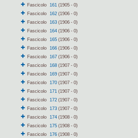
Fascicolo
161
(1905 - 0)
Fascicolo
162
(1906 - 0)
Fascicolo
163
(1906 - 0)
Fascicolo
164
(1906 - 0)
Fascicolo
165
(1906 - 0)
Fascicolo
166
(1906 - 0)
Fascicolo
167
(1906 - 0)
Fascicolo
168
(1907 - 0)
Fascicolo
169
(1907 - 0)
Fascicolo
170
(1907 - 0)
Fascicolo
171
(1907 - 0)
Fascicolo
172
(1907 - 0)
Fascicolo
173
(1907 - 0)
Fascicolo
174
(1908 - 0)
Fascicolo
175
(1908 - 0)
Fascicolo
176
(1908 - 0)