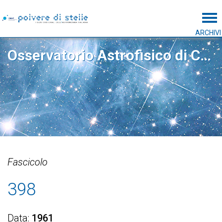
Tog
ARCHIVI
Osservatorio Astrofisico di Catania
Fascicolo
398
Data
1961