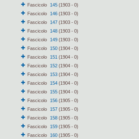
Fascicolo
145
(1903 - 0)
Fascicolo
146
(1903 - 0)
Fascicolo
147
(1903 - 0)
Fascicolo
148
(1903 - 0)
Fascicolo
149
(1903 - 0)
Fascicolo
150
(1904 - 0)
Fascicolo
151
(1904 - 0)
Fascicolo
152
(1904 - 0)
Fascicolo
153
(1904 - 0)
Fascicolo
154
(1904 - 0)
Fascicolo
155
(1904 - 0)
Fascicolo
156
(1905 - 0)
Fascicolo
157
(1905 - 0)
Fascicolo
158
(1905 - 0)
Fascicolo
159
(1905 - 0)
Fascicolo
160
(1905 - 0)