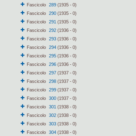
Fascicolo
289
(1935 - 0)
Fascicolo
290
(1935 - 0)
Fascicolo
291
(1935 - 0)
Fascicolo
292
(1936 - 0)
Fascicolo
293
(1936 - 0)
Fascicolo
294
(1936 - 0)
Fascicolo
295
(1936 - 0)
Fascicolo
296
(1936 - 0)
Fascicolo
297
(1937 - 0)
Fascicolo
298
(1937 - 0)
Fascicolo
299
(1937 - 0)
Fascicolo
300
(1937 - 0)
Fascicolo
301
(1938 - 0)
Fascicolo
302
(1938 - 0)
Fascicolo
303
(1938 - 0)
Fascicolo
304
(1938 - 0)