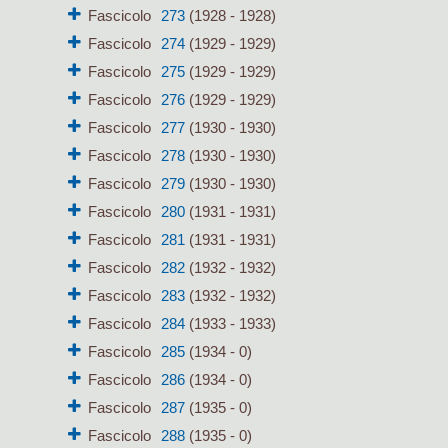
Fascicolo
273
(1928 - 1928)
Fascicolo
274
(1929 - 1929)
Fascicolo
275
(1929 - 1929)
Fascicolo
276
(1929 - 1929)
Fascicolo
277
(1930 - 1930)
Fascicolo
278
(1930 - 1930)
Fascicolo
279
(1930 - 1930)
Fascicolo
280
(1931 - 1931)
Fascicolo
281
(1931 - 1931)
Fascicolo
282
(1932 - 1932)
Fascicolo
283
(1932 - 1932)
Fascicolo
284
(1933 - 1933)
Fascicolo
285
(1934 - 0)
Fascicolo
286
(1934 - 0)
Fascicolo
287
(1935 - 0)
Fascicolo
288
(1935 - 0)