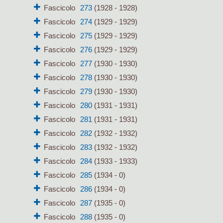
Fascicolo
273
(1928 - 1928)
Fascicolo
274
(1929 - 1929)
Fascicolo
275
(1929 - 1929)
Fascicolo
276
(1929 - 1929)
Fascicolo
277
(1930 - 1930)
Fascicolo
278
(1930 - 1930)
Fascicolo
279
(1930 - 1930)
Fascicolo
280
(1931 - 1931)
Fascicolo
281
(1931 - 1931)
Fascicolo
282
(1932 - 1932)
Fascicolo
283
(1932 - 1932)
Fascicolo
284
(1933 - 1933)
Fascicolo
285
(1934 - 0)
Fascicolo
286
(1934 - 0)
Fascicolo
287
(1935 - 0)
Fascicolo
288
(1935 - 0)