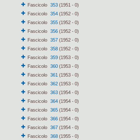
Fascicolo
353
(1951 - 0)
Fascicolo
354
(1952 - 0)
Fascicolo
355
(1952 - 0)
Fascicolo
356
(1952 - 0)
Fascicolo
357
(1952 - 0)
Fascicolo
358
(1952 - 0)
Fascicolo
359
(1953 - 0)
Fascicolo
360
(1953 - 0)
Fascicolo
361
(1953 - 0)
Fascicolo
362
(1953 - 0)
Fascicolo
363
(1954 - 0)
Fascicolo
364
(1954 - 0)
Fascicolo
365
(1954 - 0)
Fascicolo
366
(1954 - 0)
Fascicolo
367
(1954 - 0)
Fascicolo
368
(1955 - 0)