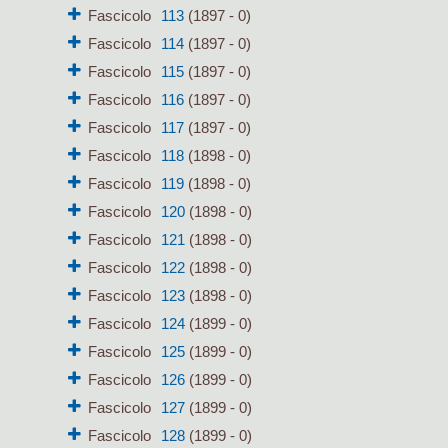
Fascicolo
113
(1897 - 0)
Fascicolo
114
(1897 - 0)
Fascicolo
115
(1897 - 0)
Fascicolo
116
(1897 - 0)
Fascicolo
117
(1897 - 0)
Fascicolo
118
(1898 - 0)
Fascicolo
119
(1898 - 0)
Fascicolo
120
(1898 - 0)
Fascicolo
121
(1898 - 0)
Fascicolo
122
(1898 - 0)
Fascicolo
123
(1898 - 0)
Fascicolo
124
(1899 - 0)
Fascicolo
125
(1899 - 0)
Fascicolo
126
(1899 - 0)
Fascicolo
127
(1899 - 0)
Fascicolo
128
(1899 - 0)