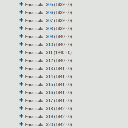
Fascicolo
305
(1939 - 0)
Fascicolo
306
(1939 - 0)
Fascicolo
307
(1939 - 0)
Fascicolo
308
(1939 - 0)
Fascicolo
309
(1940 - 0)
Fascicolo
310
(1940 - 0)
Fascicolo
311
(1940 - 0)
Fascicolo
312
(1940 - 0)
Fascicolo
313
(1941 - 0)
Fascicolo
314
(1941 - 0)
Fascicolo
315
(1941 - 0)
Fascicolo
316
(1941 - 0)
Fascicolo
317
(1941 - 0)
Fascicolo
318
(1942 - 0)
Fascicolo
319
(1942 - 0)
Fascicolo
320
(1942 - 0)