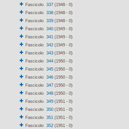
Fascicolo
337
(1948 - 0)
Fascicolo
338
(1948 - 0)
Fascicolo
339
(1948 - 0)
Fascicolo
340
(1949 - 0)
Fascicolo
341
(1949 - 0)
Fascicolo
342
(1949 - 0)
Fascicolo
343
(1949 - 0)
Fascicolo
344
(1950 - 0)
Fascicolo
345
(1950 - 0)
Fascicolo
346
(1950 - 0)
Fascicolo
347
(1950 - 0)
Fascicolo
348
(1950 - 0)
Fascicolo
349
(1951 - 0)
Fascicolo
350
(1951 - 0)
Fascicolo
351
(1951 - 0)
Fascicolo
352
(1951 - 0)