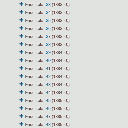
Fascicolo
33
(1883 - 0)
Fascicolo
34
(1883 - 0)
Fascicolo
35
(1883 - 0)
Fascicolo
36
(1883 - 0)
Fascicolo
37
(1883 - 0)
Fascicolo
38
(1883 - 0)
Fascicolo
39
(1884 - 0)
Fascicolo
40
(1884 - 0)
Fascicolo
41
(1884 - 0)
Fascicolo
42
(1884 - 0)
Fascicolo
43
(1884 - 0)
Fascicolo
44
(1884 - 0)
Fascicolo
45
(1885 - 0)
Fascicolo
46
(1885 - 0)
Fascicolo
47
(1885 - 0)
Fascicolo
48
(1885 - 0)