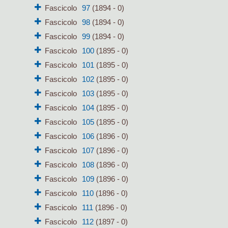
Fascicolo
97
(1894 - 0)
Fascicolo
98
(1894 - 0)
Fascicolo
99
(1894 - 0)
Fascicolo
100
(1895 - 0)
Fascicolo
101
(1895 - 0)
Fascicolo
102
(1895 - 0)
Fascicolo
103
(1895 - 0)
Fascicolo
104
(1895 - 0)
Fascicolo
105
(1895 - 0)
Fascicolo
106
(1896 - 0)
Fascicolo
107
(1896 - 0)
Fascicolo
108
(1896 - 0)
Fascicolo
109
(1896 - 0)
Fascicolo
110
(1896 - 0)
Fascicolo
111
(1896 - 0)
Fascicolo
112
(1897 - 0)