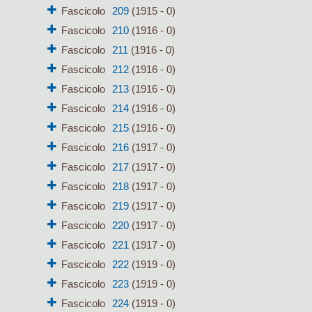
Fascicolo
209
(1915 - 0)
Fascicolo
210
(1916 - 0)
Fascicolo
211
(1916 - 0)
Fascicolo
212
(1916 - 0)
Fascicolo
213
(1916 - 0)
Fascicolo
214
(1916 - 0)
Fascicolo
215
(1916 - 0)
Fascicolo
216
(1917 - 0)
Fascicolo
217
(1917 - 0)
Fascicolo
218
(1917 - 0)
Fascicolo
219
(1917 - 0)
Fascicolo
220
(1917 - 0)
Fascicolo
221
(1917 - 0)
Fascicolo
222
(1919 - 0)
Fascicolo
223
(1919 - 0)
Fascicolo
224
(1919 - 0)