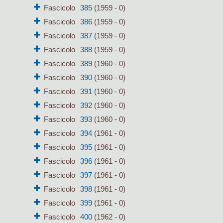
Fascicolo
385
(1959 - 0)
Fascicolo
386
(1959 - 0)
Fascicolo
387
(1959 - 0)
Fascicolo
388
(1959 - 0)
Fascicolo
389
(1960 - 0)
Fascicolo
390
(1960 - 0)
Fascicolo
391
(1960 - 0)
Fascicolo
392
(1960 - 0)
Fascicolo
393
(1960 - 0)
Fascicolo
394
(1961 - 0)
Fascicolo
395
(1961 - 0)
Fascicolo
396
(1961 - 0)
Fascicolo
397
(1961 - 0)
Fascicolo
398
(1961 - 0)
Fascicolo
399
(1961 - 0)
Fascicolo
400
(1962 - 0)