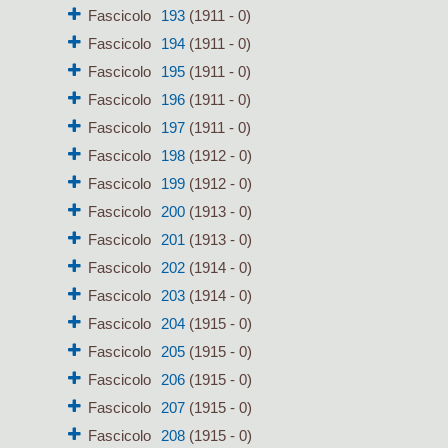
Fascicolo
193
(1911 - 0)
Fascicolo
194
(1911 - 0)
Fascicolo
195
(1911 - 0)
Fascicolo
196
(1911 - 0)
Fascicolo
197
(1911 - 0)
Fascicolo
198
(1912 - 0)
Fascicolo
199
(1912 - 0)
Fascicolo
200
(1913 - 0)
Fascicolo
201
(1913 - 0)
Fascicolo
202
(1914 - 0)
Fascicolo
203
(1914 - 0)
Fascicolo
204
(1915 - 0)
Fascicolo
205
(1915 - 0)
Fascicolo
206
(1915 - 0)
Fascicolo
207
(1915 - 0)
Fascicolo
208
(1915 - 0)