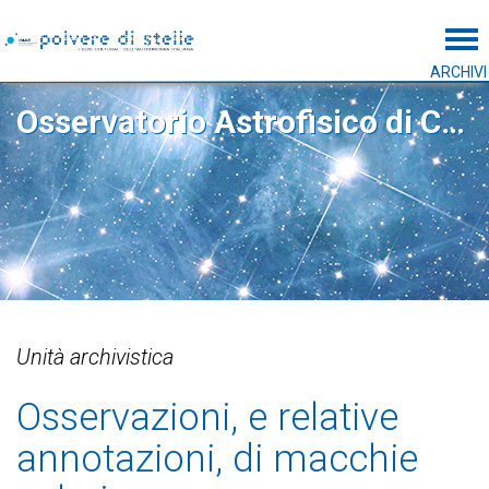
Tog
ARCHIVI
Osservatorio Astrofisico di Catania
Unità archivistica
Osservazioni, e relative
annotazioni, di macchie