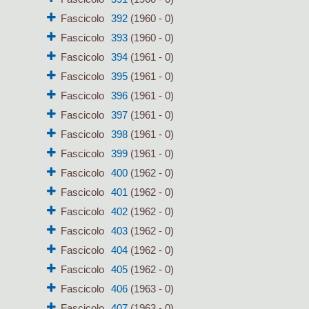
Fascicolo
392
(1960 - 0)
Fascicolo
393
(1960 - 0)
Fascicolo
394
(1961 - 0)
Fascicolo
395
(1961 - 0)
Fascicolo
396
(1961 - 0)
Fascicolo
397
(1961 - 0)
Fascicolo
398
(1961 - 0)
Fascicolo
399
(1961 - 0)
Fascicolo
400
(1962 - 0)
Fascicolo
401
(1962 - 0)
Fascicolo
402
(1962 - 0)
Fascicolo
403
(1962 - 0)
Fascicolo
404
(1962 - 0)
Fascicolo
405
(1962 - 0)
Fascicolo
406
(1963 - 0)
Fascicolo
407
(1963 - 0)