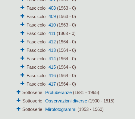
Fascicolo
408
(1963 - 0)
Fascicolo
409
(1963 - 0)
Fascicolo
410
(1963 - 0)
Fascicolo
411
(1963 - 0)
Fascicolo
412
(1964 - 0)
Fascicolo
413
(1964 - 0)
Fascicolo
414
(1964 - 0)
Fascicolo
415
(1964 - 0)
Fascicolo
416
(1964 - 0)
Fascicolo
417
(1964 - 0)
Sottoserie
Protuberanze
(1881 - 1965)
Sottoserie
Osservazioni diverse
(1900 - 1915)
Sottoserie
Mirofotogrammi
(1953 - 1960)