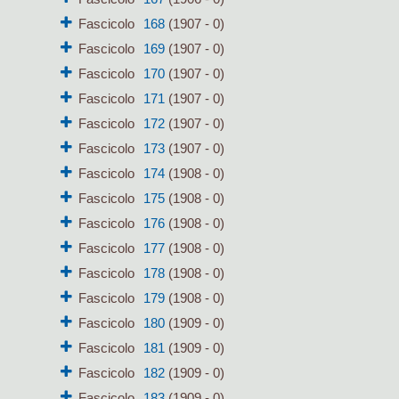
Fascicolo
168
(1907 - 0)
Fascicolo
169
(1907 - 0)
Fascicolo
170
(1907 - 0)
Fascicolo
171
(1907 - 0)
Fascicolo
172
(1907 - 0)
Fascicolo
173
(1907 - 0)
Fascicolo
174
(1908 - 0)
Fascicolo
175
(1908 - 0)
Fascicolo
176
(1908 - 0)
Fascicolo
177
(1908 - 0)
Fascicolo
178
(1908 - 0)
Fascicolo
179
(1908 - 0)
Fascicolo
180
(1909 - 0)
Fascicolo
181
(1909 - 0)
Fascicolo
182
(1909 - 0)
Fascicolo
183
(1909 - 0)