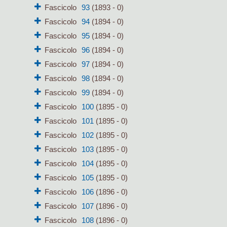
Fascicolo
93
(1893 - 0)
Fascicolo
94
(1894 - 0)
Fascicolo
95
(1894 - 0)
Fascicolo
96
(1894 - 0)
Fascicolo
97
(1894 - 0)
Fascicolo
98
(1894 - 0)
Fascicolo
99
(1894 - 0)
Fascicolo
100
(1895 - 0)
Fascicolo
101
(1895 - 0)
Fascicolo
102
(1895 - 0)
Fascicolo
103
(1895 - 0)
Fascicolo
104
(1895 - 0)
Fascicolo
105
(1895 - 0)
Fascicolo
106
(1896 - 0)
Fascicolo
107
(1896 - 0)
Fascicolo
108
(1896 - 0)