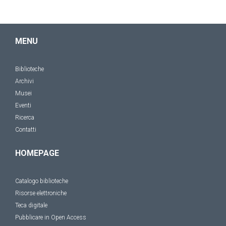
MENU
Biblioteche
Archivi
Musei
Eventi
Ricerca
Contatti
HOMEPAGE
Catalogo biblioteche
Risorse elettroniche
Teca digitale
Pubblicare in Open Access