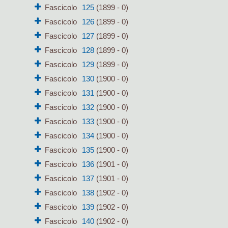
Fascicolo
125
(1899 - 0)
Fascicolo
126
(1899 - 0)
Fascicolo
127
(1899 - 0)
Fascicolo
128
(1899 - 0)
Fascicolo
129
(1899 - 0)
Fascicolo
130
(1900 - 0)
Fascicolo
131
(1900 - 0)
Fascicolo
132
(1900 - 0)
Fascicolo
133
(1900 - 0)
Fascicolo
134
(1900 - 0)
Fascicolo
135
(1900 - 0)
Fascicolo
136
(1901 - 0)
Fascicolo
137
(1901 - 0)
Fascicolo
138
(1902 - 0)
Fascicolo
139
(1902 - 0)
Fascicolo
140
(1902 - 0)