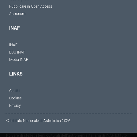
Pubblicare in Open Access
Astronomi
INAF
INAF
EDU INAF
Media INAF
LINKS
Crediti
Cookies
Privacy
© Istituto Nazionale di Astrofisica
2026
Polvere di stelle : i beni culturali dell'astronomia italiana
di
INAF Istituto