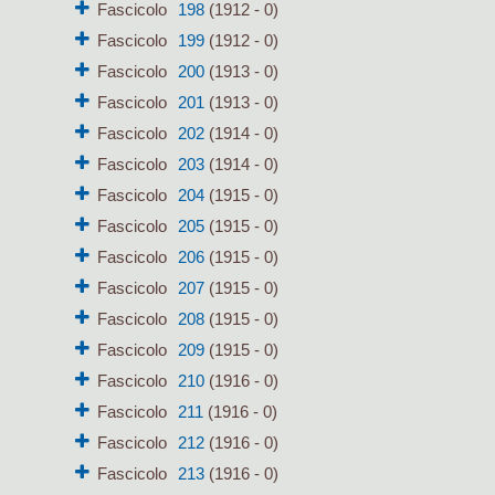
Fascicolo
198
(1912 - 0)
Fascicolo
199
(1912 - 0)
Fascicolo
200
(1913 - 0)
Fascicolo
201
(1913 - 0)
Fascicolo
202
(1914 - 0)
Fascicolo
203
(1914 - 0)
Fascicolo
204
(1915 - 0)
Fascicolo
205
(1915 - 0)
Fascicolo
206
(1915 - 0)
Fascicolo
207
(1915 - 0)
Fascicolo
208
(1915 - 0)
Fascicolo
209
(1915 - 0)
Fascicolo
210
(1916 - 0)
Fascicolo
211
(1916 - 0)
Fascicolo
212
(1916 - 0)
Fascicolo
213
(1916 - 0)