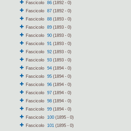
Fascicolo
86
(1892 - 0)
Fascicolo
87
(1892 - 0)
Fascicolo
88
(1893 - 0)
Fascicolo
89
(1893 - 0)
Fascicolo
90
(1893 - 0)
Fascicolo
91
(1893 - 0)
Fascicolo
92
(1893 - 0)
Fascicolo
93
(1893 - 0)
Fascicolo
94
(1894 - 0)
Fascicolo
95
(1894 - 0)
Fascicolo
96
(1894 - 0)
Fascicolo
97
(1894 - 0)
Fascicolo
98
(1894 - 0)
Fascicolo
99
(1894 - 0)
Fascicolo
100
(1895 - 0)
Fascicolo
101
(1895 - 0)