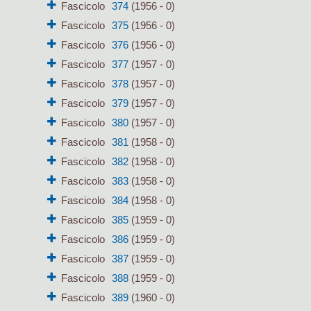
Fascicolo
374
(1956 - 0)
Fascicolo
375
(1956 - 0)
Fascicolo
376
(1956 - 0)
Fascicolo
377
(1957 - 0)
Fascicolo
378
(1957 - 0)
Fascicolo
379
(1957 - 0)
Fascicolo
380
(1957 - 0)
Fascicolo
381
(1958 - 0)
Fascicolo
382
(1958 - 0)
Fascicolo
383
(1958 - 0)
Fascicolo
384
(1958 - 0)
Fascicolo
385
(1959 - 0)
Fascicolo
386
(1959 - 0)
Fascicolo
387
(1959 - 0)
Fascicolo
388
(1959 - 0)
Fascicolo
389
(1960 - 0)