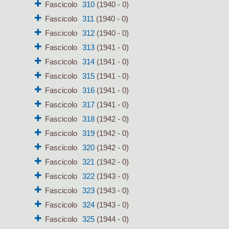
Fascicolo
310
(1940 - 0)
Fascicolo
311
(1940 - 0)
Fascicolo
312
(1940 - 0)
Fascicolo
313
(1941 - 0)
Fascicolo
314
(1941 - 0)
Fascicolo
315
(1941 - 0)
Fascicolo
316
(1941 - 0)
Fascicolo
317
(1941 - 0)
Fascicolo
318
(1942 - 0)
Fascicolo
319
(1942 - 0)
Fascicolo
320
(1942 - 0)
Fascicolo
321
(1942 - 0)
Fascicolo
322
(1943 - 0)
Fascicolo
323
(1943 - 0)
Fascicolo
324
(1943 - 0)
Fascicolo
325
(1944 - 0)