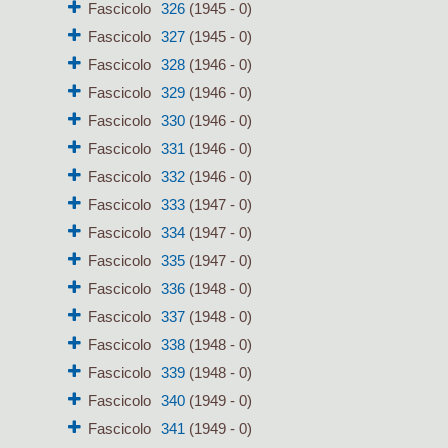
Fascicolo
326
(1945 - 0)
Fascicolo
327
(1945 - 0)
Fascicolo
328
(1946 - 0)
Fascicolo
329
(1946 - 0)
Fascicolo
330
(1946 - 0)
Fascicolo
331
(1946 - 0)
Fascicolo
332
(1946 - 0)
Fascicolo
333
(1947 - 0)
Fascicolo
334
(1947 - 0)
Fascicolo
335
(1947 - 0)
Fascicolo
336
(1948 - 0)
Fascicolo
337
(1948 - 0)
Fascicolo
338
(1948 - 0)
Fascicolo
339
(1948 - 0)
Fascicolo
340
(1949 - 0)
Fascicolo
341
(1949 - 0)