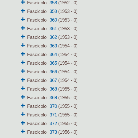
Fascicolo
358
(1952 - 0)
Fascicolo
359
(1953 - 0)
Fascicolo
360
(1953 - 0)
Fascicolo
361
(1953 - 0)
Fascicolo
362
(1953 - 0)
Fascicolo
363
(1954 - 0)
Fascicolo
364
(1954 - 0)
Fascicolo
365
(1954 - 0)
Fascicolo
366
(1954 - 0)
Fascicolo
367
(1954 - 0)
Fascicolo
368
(1955 - 0)
Fascicolo
369
(1955 - 0)
Fascicolo
370
(1955 - 0)
Fascicolo
371
(1955 - 0)
Fascicolo
372
(1955 - 0)
Fascicolo
373
(1956 - 0)