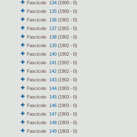
Fascicolo
134
(1900 - 0)
Fascicolo
135
(1900 - 0)
Fascicolo
136
(1901 - 0)
Fascicolo
137
(1901 - 0)
Fascicolo
138
(1902 - 0)
Fascicolo
139
(1902 - 0)
Fascicolo
140
(1902 - 0)
Fascicolo
141
(1902 - 0)
Fascicolo
142
(1902 - 0)
Fascicolo
143
(1902 - 0)
Fascicolo
144
(1903 - 0)
Fascicolo
145
(1903 - 0)
Fascicolo
146
(1903 - 0)
Fascicolo
147
(1903 - 0)
Fascicolo
148
(1903 - 0)
Fascicolo
149
(1903 - 0)