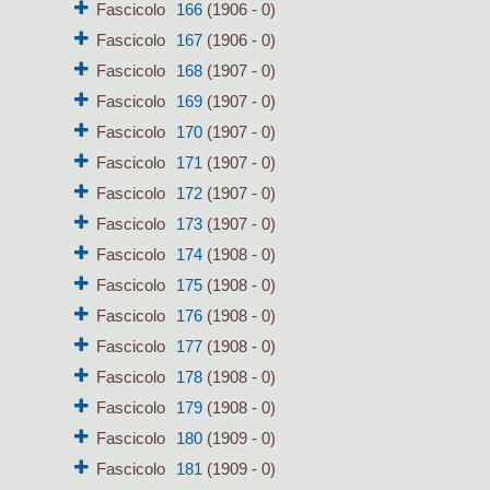
Fascicolo
166
(1906 - 0)
Fascicolo
167
(1906 - 0)
Fascicolo
168
(1907 - 0)
Fascicolo
169
(1907 - 0)
Fascicolo
170
(1907 - 0)
Fascicolo
171
(1907 - 0)
Fascicolo
172
(1907 - 0)
Fascicolo
173
(1907 - 0)
Fascicolo
174
(1908 - 0)
Fascicolo
175
(1908 - 0)
Fascicolo
176
(1908 - 0)
Fascicolo
177
(1908 - 0)
Fascicolo
178
(1908 - 0)
Fascicolo
179
(1908 - 0)
Fascicolo
180
(1909 - 0)
Fascicolo
181
(1909 - 0)