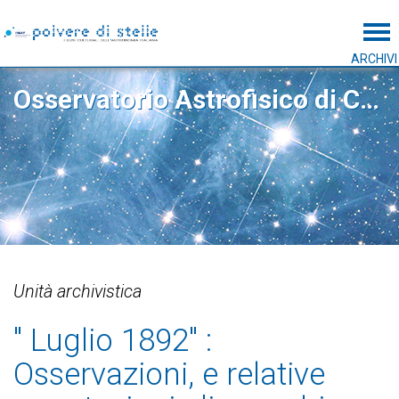
Tog
ARCHIVI
Osservatorio Astrofisico di Catania
Unità archivistica
" Luglio 1892" :
Osservazioni, e relative