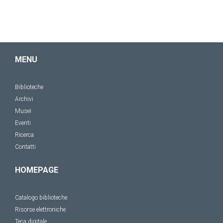
MENU
Biblioteche
Archivi
Musei
Eventi
Ricerca
Contatti
HOMEPAGE
Catalogo biblioteche
Risorse elettroniche
Teca digitale