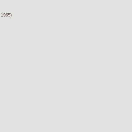
 1965)
)