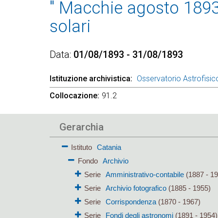
" Macchie agosto 1893"
solari
Data
01/08/1893 - 31/08/1893
Istituzione archivistica
Osservatorio Astrofisic
Collocazione
91.2
Gerarchia
Istituto
Catania
Fondo
Archivio
Serie
Amministrativo-contabile
(1887 - 19
Serie
Archivio fotografico
(1885 - 1955)
Serie
Corrispondenza
(1870 - 1967)
Serie
Fondi degli astronomi
(1891 - 1954)