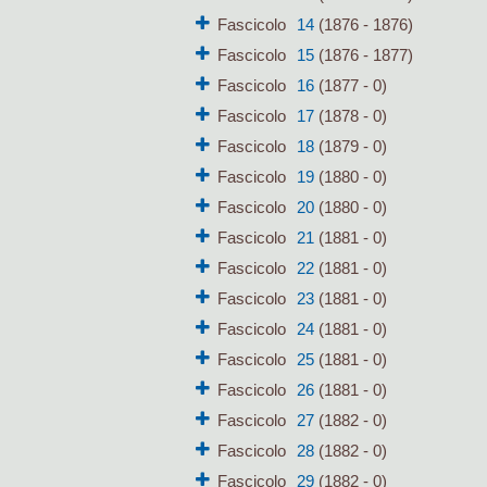
Fascicolo
14
(1876 - 1876)
Fascicolo
15
(1876 - 1877)
Fascicolo
16
(1877 - 0)
Fascicolo
17
(1878 - 0)
Fascicolo
18
(1879 - 0)
Fascicolo
19
(1880 - 0)
Fascicolo
20
(1880 - 0)
Fascicolo
21
(1881 - 0)
Fascicolo
22
(1881 - 0)
Fascicolo
23
(1881 - 0)
Fascicolo
24
(1881 - 0)
Fascicolo
25
(1881 - 0)
Fascicolo
26
(1881 - 0)
Fascicolo
27
(1882 - 0)
Fascicolo
28
(1882 - 0)
Fascicolo
29
(1882 - 0)