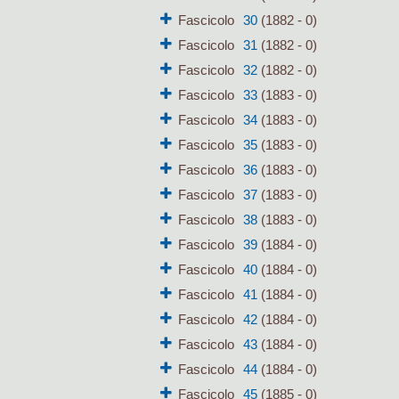
Fascicolo
30
(1882 - 0)
Fascicolo
31
(1882 - 0)
Fascicolo
32
(1882 - 0)
Fascicolo
33
(1883 - 0)
Fascicolo
34
(1883 - 0)
Fascicolo
35
(1883 - 0)
Fascicolo
36
(1883 - 0)
Fascicolo
37
(1883 - 0)
Fascicolo
38
(1883 - 0)
Fascicolo
39
(1884 - 0)
Fascicolo
40
(1884 - 0)
Fascicolo
41
(1884 - 0)
Fascicolo
42
(1884 - 0)
Fascicolo
43
(1884 - 0)
Fascicolo
44
(1884 - 0)
Fascicolo
45
(1885 - 0)