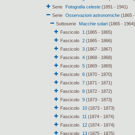
Serie
Fotografia celeste
(1891 - 1941)
Serie
Osservazioni astronomiche
(1865 -
Sottoserie
Macchie solari
(1865 - 1964
Fascicolo
1
(1865 - 1865)
Fascicolo
2
(1865 - 1866)
Fascicolo
3
(1867 - 1867)
Fascicolo
4
(1868 - 1868)
Fascicolo
5
(1869 - 1869)
Fascicolo
6
(1870 - 1870)
Fascicolo
7
(1871 - 1871)
Fascicolo
8
(1872 - 1872)
Fascicolo
9
(1873 - 1873)
Fascicolo
10
(1873 - 1873)
Fascicolo
11
(1874 - 1874)
Fascicolo
12
(1874 - 1874)
Fascicolo
13
(1875 - 1875)