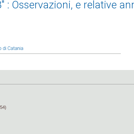
 : Osservazioni, e relative an
o di Catania
54)