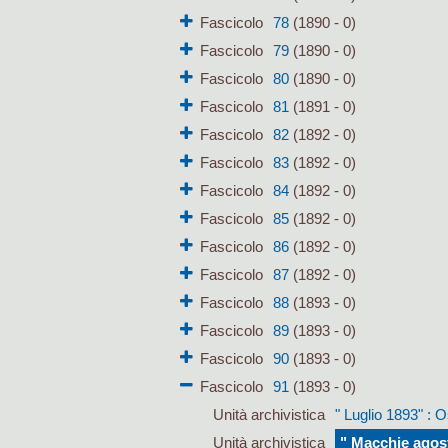
Fascicolo
78
(1890 - 0)
Fascicolo
79
(1890 - 0)
Fascicolo
80
(1890 - 0)
Fascicolo
81
(1891 - 0)
Fascicolo
82
(1892 - 0)
Fascicolo
83
(1892 - 0)
Fascicolo
84
(1892 - 0)
Fascicolo
85
(1892 - 0)
Fascicolo
86
(1892 - 0)
Fascicolo
87
(1892 - 0)
Fascicolo
88
(1893 - 0)
Fascicolo
89
(1893 - 0)
Fascicolo
90
(1893 - 0)
Fascicolo
91
(1893 - 0)
Unità archivistica
" Luglio 1893" : O
Unità archivistica
" Macchie agost