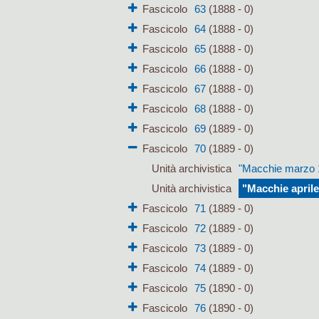
Fascicolo
63
(1888 - 0)
Fascicolo
64
(1888 - 0)
Fascicolo
65
(1888 - 0)
Fascicolo
66
(1888 - 0)
Fascicolo
67
(1888 - 0)
Fascicolo
68
(1888 - 0)
Fascicolo
69
(1889 - 0)
Fascicolo
70
(1889 - 0)
Unità archivistica
"Macchie marzo 1
Unità archivistica
"Macchie aprile
Fascicolo
71
(1889 - 0)
Fascicolo
72
(1889 - 0)
Fascicolo
73
(1889 - 0)
Fascicolo
74
(1889 - 0)
Fascicolo
75
(1890 - 0)
Fascicolo
76
(1890 - 0)