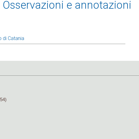
: Osservazioni e annotazioni
o di Catania
54)