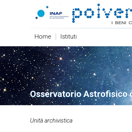
Home
Istituti
Osservatorio Astrofisico 
Unità archivistica