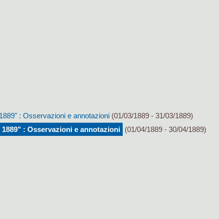
889" : Osservazioni e annotazioni
(01/03/1889 - 31/03/1889)
 1889" : Osservazioni e annotazioni
(01/04/1889 - 30/04/1889)