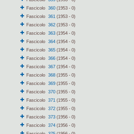
Fascicolo
360
(1953 - 0)
Fascicolo
361
(1953 - 0)
Fascicolo
362
(1953 - 0)
Fascicolo
363
(1954 - 0)
Fascicolo
364
(1954 - 0)
Fascicolo
365
(1954 - 0)
Fascicolo
366
(1954 - 0)
Fascicolo
367
(1954 - 0)
Fascicolo
368
(1955 - 0)
Fascicolo
369
(1955 - 0)
Fascicolo
370
(1955 - 0)
Fascicolo
371
(1955 - 0)
Fascicolo
372
(1955 - 0)
Fascicolo
373
(1956 - 0)
Fascicolo
374
(1956 - 0)
Fascicolo
375
(1956 - 0)