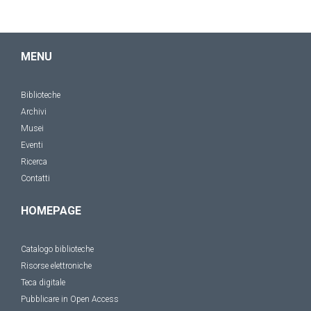
MENU
Biblioteche
Archivi
Musei
Eventi
Ricerca
Contatti
HOMEPAGE
Catalogo biblioteche
Risorse elettroniche
Teca digitale
Pubblicare in Open Access