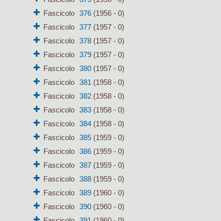
Fascicolo
376
(1956 - 0)
Fascicolo
377
(1957 - 0)
Fascicolo
378
(1957 - 0)
Fascicolo
379
(1957 - 0)
Fascicolo
380
(1957 - 0)
Fascicolo
381
(1958 - 0)
Fascicolo
382
(1958 - 0)
Fascicolo
383
(1958 - 0)
Fascicolo
384
(1958 - 0)
Fascicolo
385
(1959 - 0)
Fascicolo
386
(1959 - 0)
Fascicolo
387
(1959 - 0)
Fascicolo
388
(1959 - 0)
Fascicolo
389
(1960 - 0)
Fascicolo
390
(1960 - 0)
Fascicolo
391
(1960 - 0)