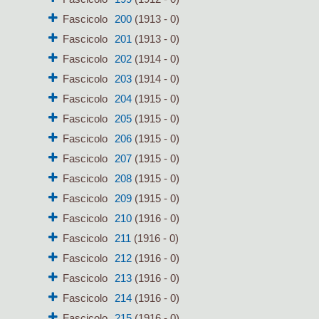
Fascicolo
200
(1913 - 0)
Fascicolo
201
(1913 - 0)
Fascicolo
202
(1914 - 0)
Fascicolo
203
(1914 - 0)
Fascicolo
204
(1915 - 0)
Fascicolo
205
(1915 - 0)
Fascicolo
206
(1915 - 0)
Fascicolo
207
(1915 - 0)
Fascicolo
208
(1915 - 0)
Fascicolo
209
(1915 - 0)
Fascicolo
210
(1916 - 0)
Fascicolo
211
(1916 - 0)
Fascicolo
212
(1916 - 0)
Fascicolo
213
(1916 - 0)
Fascicolo
214
(1916 - 0)
Fascicolo
215
(1916 - 0)