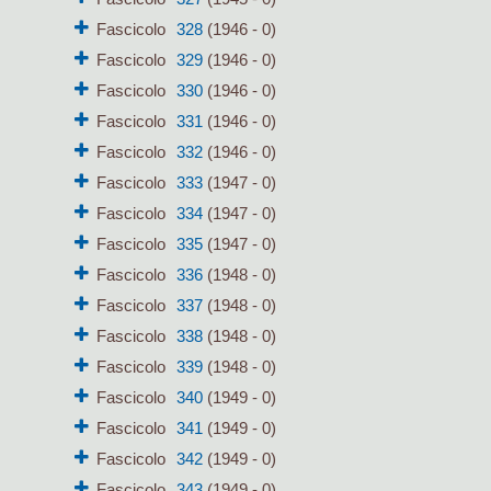
Fascicolo
328
(1946 - 0)
Fascicolo
329
(1946 - 0)
Fascicolo
330
(1946 - 0)
Fascicolo
331
(1946 - 0)
Fascicolo
332
(1946 - 0)
Fascicolo
333
(1947 - 0)
Fascicolo
334
(1947 - 0)
Fascicolo
335
(1947 - 0)
Fascicolo
336
(1948 - 0)
Fascicolo
337
(1948 - 0)
Fascicolo
338
(1948 - 0)
Fascicolo
339
(1948 - 0)
Fascicolo
340
(1949 - 0)
Fascicolo
341
(1949 - 0)
Fascicolo
342
(1949 - 0)
Fascicolo
343
(1949 - 0)