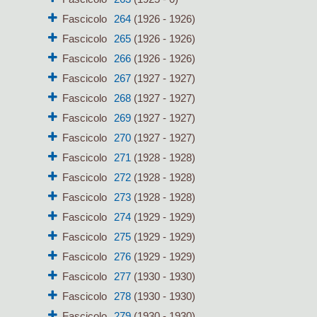
Fascicolo
264
(1926 - 1926)
Fascicolo
265
(1926 - 1926)
Fascicolo
266
(1926 - 1926)
Fascicolo
267
(1927 - 1927)
Fascicolo
268
(1927 - 1927)
Fascicolo
269
(1927 - 1927)
Fascicolo
270
(1927 - 1927)
Fascicolo
271
(1928 - 1928)
Fascicolo
272
(1928 - 1928)
Fascicolo
273
(1928 - 1928)
Fascicolo
274
(1929 - 1929)
Fascicolo
275
(1929 - 1929)
Fascicolo
276
(1929 - 1929)
Fascicolo
277
(1930 - 1930)
Fascicolo
278
(1930 - 1930)
Fascicolo
279
(1930 - 1930)