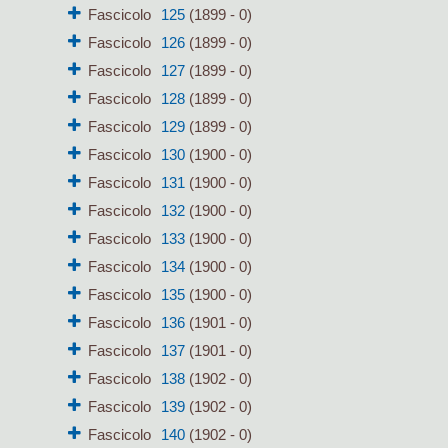
Fascicolo
125
(1899 - 0)
Fascicolo
126
(1899 - 0)
Fascicolo
127
(1899 - 0)
Fascicolo
128
(1899 - 0)
Fascicolo
129
(1899 - 0)
Fascicolo
130
(1900 - 0)
Fascicolo
131
(1900 - 0)
Fascicolo
132
(1900 - 0)
Fascicolo
133
(1900 - 0)
Fascicolo
134
(1900 - 0)
Fascicolo
135
(1900 - 0)
Fascicolo
136
(1901 - 0)
Fascicolo
137
(1901 - 0)
Fascicolo
138
(1902 - 0)
Fascicolo
139
(1902 - 0)
Fascicolo
140
(1902 - 0)