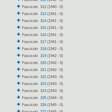
Fascicolo
312
(1940 - 0)
Fascicolo
313
(1941 - 0)
Fascicolo
314
(1941 - 0)
Fascicolo
315
(1941 - 0)
Fascicolo
316
(1941 - 0)
Fascicolo
317
(1941 - 0)
Fascicolo
318
(1942 - 0)
Fascicolo
319
(1942 - 0)
Fascicolo
320
(1942 - 0)
Fascicolo
321
(1942 - 0)
Fascicolo
322
(1943 - 0)
Fascicolo
323
(1943 - 0)
Fascicolo
324
(1943 - 0)
Fascicolo
325
(1944 - 0)
Fascicolo
326
(1945 - 0)
Fascicolo
327
(1945 - 0)