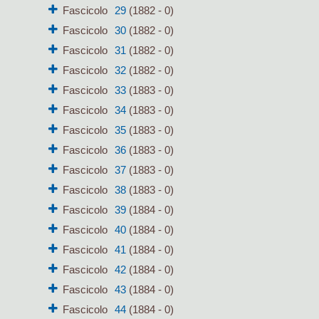
Fascicolo
29
(1882 - 0)
Fascicolo
30
(1882 - 0)
Fascicolo
31
(1882 - 0)
Fascicolo
32
(1882 - 0)
Fascicolo
33
(1883 - 0)
Fascicolo
34
(1883 - 0)
Fascicolo
35
(1883 - 0)
Fascicolo
36
(1883 - 0)
Fascicolo
37
(1883 - 0)
Fascicolo
38
(1883 - 0)
Fascicolo
39
(1884 - 0)
Fascicolo
40
(1884 - 0)
Fascicolo
41
(1884 - 0)
Fascicolo
42
(1884 - 0)
Fascicolo
43
(1884 - 0)
Fascicolo
44
(1884 - 0)