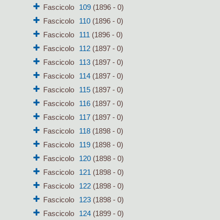
Fascicolo
109
(1896 - 0)
Fascicolo
110
(1896 - 0)
Fascicolo
111
(1896 - 0)
Fascicolo
112
(1897 - 0)
Fascicolo
113
(1897 - 0)
Fascicolo
114
(1897 - 0)
Fascicolo
115
(1897 - 0)
Fascicolo
116
(1897 - 0)
Fascicolo
117
(1897 - 0)
Fascicolo
118
(1898 - 0)
Fascicolo
119
(1898 - 0)
Fascicolo
120
(1898 - 0)
Fascicolo
121
(1898 - 0)
Fascicolo
122
(1898 - 0)
Fascicolo
123
(1898 - 0)
Fascicolo
124
(1899 - 0)