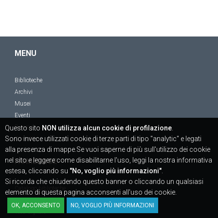
MENU
Biblioteche
Archivi
Musei
Eventi
Ricerca
Questo sito
NON utilizza alcun cookie di profilazione
.
Sono invece utilizzati cookie di terze parti di tipo "analytic" e legati
Contatti
alla presenza di mappe.Se vuoi saperne di più sull'utilizzo dei cookie
nel sito e leggere come disabilitarne l'uso, leggi la nostra informativa
HOMEPAGE
estesa, cliccando su
"No, voglio più informazioni"
.
Si ricorda che chiudendo questo banner o cliccando un qualsiasi
Catalogo biblioteche
elemento di questa pagina acconsenti all'uso dei cookie.
Risorse elettroniche
OK, ACCONSENTO
NO, VOGLIO PIÙ INFORMAZIONI
Teca digitale