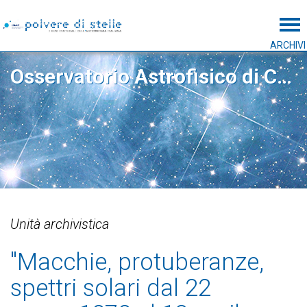
Tog
ARCHIVI
Osservatorio Astrofisico di Catania
Unità archivistica
"Macchie, protuberanze,
spettri solari dal 22