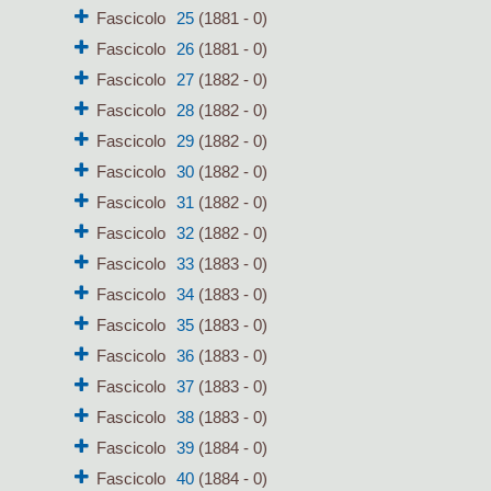
Fascicolo
25
(1881 - 0)
Fascicolo
26
(1881 - 0)
Fascicolo
27
(1882 - 0)
Fascicolo
28
(1882 - 0)
Fascicolo
29
(1882 - 0)
Fascicolo
30
(1882 - 0)
Fascicolo
31
(1882 - 0)
Fascicolo
32
(1882 - 0)
Fascicolo
33
(1883 - 0)
Fascicolo
34
(1883 - 0)
Fascicolo
35
(1883 - 0)
Fascicolo
36
(1883 - 0)
Fascicolo
37
(1883 - 0)
Fascicolo
38
(1883 - 0)
Fascicolo
39
(1884 - 0)
Fascicolo
40
(1884 - 0)