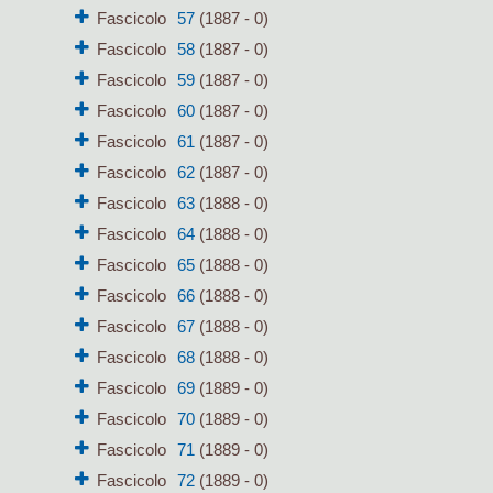
Fascicolo
57
(1887 - 0)
Fascicolo
58
(1887 - 0)
Fascicolo
59
(1887 - 0)
Fascicolo
60
(1887 - 0)
Fascicolo
61
(1887 - 0)
Fascicolo
62
(1887 - 0)
Fascicolo
63
(1888 - 0)
Fascicolo
64
(1888 - 0)
Fascicolo
65
(1888 - 0)
Fascicolo
66
(1888 - 0)
Fascicolo
67
(1888 - 0)
Fascicolo
68
(1888 - 0)
Fascicolo
69
(1889 - 0)
Fascicolo
70
(1889 - 0)
Fascicolo
71
(1889 - 0)
Fascicolo
72
(1889 - 0)