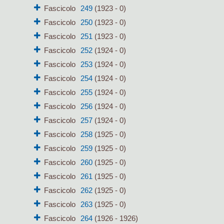
Fascicolo
249
(1923 - 0)
Fascicolo
250
(1923 - 0)
Fascicolo
251
(1923 - 0)
Fascicolo
252
(1924 - 0)
Fascicolo
253
(1924 - 0)
Fascicolo
254
(1924 - 0)
Fascicolo
255
(1924 - 0)
Fascicolo
256
(1924 - 0)
Fascicolo
257
(1924 - 0)
Fascicolo
258
(1925 - 0)
Fascicolo
259
(1925 - 0)
Fascicolo
260
(1925 - 0)
Fascicolo
261
(1925 - 0)
Fascicolo
262
(1925 - 0)
Fascicolo
263
(1925 - 0)
Fascicolo
264
(1926 - 1926)