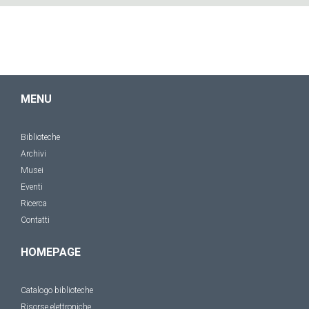
MENU
Biblioteche
Archivi
Musei
Eventi
Ricerca
Contatti
HOMEPAGE
Catalogo biblioteche
Risorse elettroniche