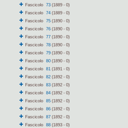
Fascicolo
73
(1889 - 0)
Fascicolo
74
(1889 - 0)
Fascicolo
75
(1890 - 0)
Fascicolo
76
(1890 - 0)
Fascicolo
77
(1890 - 0)
Fascicolo
78
(1890 - 0)
Fascicolo
79
(1890 - 0)
Fascicolo
80
(1890 - 0)
Fascicolo
81
(1891 - 0)
Fascicolo
82
(1892 - 0)
Fascicolo
83
(1892 - 0)
Fascicolo
84
(1892 - 0)
Fascicolo
85
(1892 - 0)
Fascicolo
86
(1892 - 0)
Fascicolo
87
(1892 - 0)
Fascicolo
88
(1893 - 0)