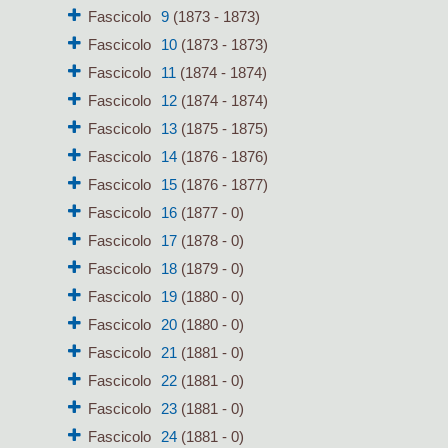
Fascicolo
9
(1873 - 1873)
Fascicolo
10
(1873 - 1873)
Fascicolo
11
(1874 - 1874)
Fascicolo
12
(1874 - 1874)
Fascicolo
13
(1875 - 1875)
Fascicolo
14
(1876 - 1876)
Fascicolo
15
(1876 - 1877)
Fascicolo
16
(1877 - 0)
Fascicolo
17
(1878 - 0)
Fascicolo
18
(1879 - 0)
Fascicolo
19
(1880 - 0)
Fascicolo
20
(1880 - 0)
Fascicolo
21
(1881 - 0)
Fascicolo
22
(1881 - 0)
Fascicolo
23
(1881 - 0)
Fascicolo
24
(1881 - 0)