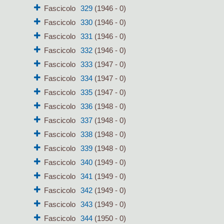
Fascicolo
329
(1946 - 0)
Fascicolo
330
(1946 - 0)
Fascicolo
331
(1946 - 0)
Fascicolo
332
(1946 - 0)
Fascicolo
333
(1947 - 0)
Fascicolo
334
(1947 - 0)
Fascicolo
335
(1947 - 0)
Fascicolo
336
(1948 - 0)
Fascicolo
337
(1948 - 0)
Fascicolo
338
(1948 - 0)
Fascicolo
339
(1948 - 0)
Fascicolo
340
(1949 - 0)
Fascicolo
341
(1949 - 0)
Fascicolo
342
(1949 - 0)
Fascicolo
343
(1949 - 0)
Fascicolo
344
(1950 - 0)