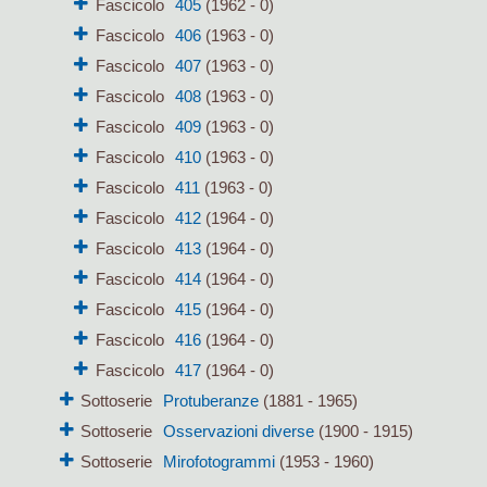
Fascicolo
405
(1962 - 0)
Fascicolo
406
(1963 - 0)
Fascicolo
407
(1963 - 0)
Fascicolo
408
(1963 - 0)
Fascicolo
409
(1963 - 0)
Fascicolo
410
(1963 - 0)
Fascicolo
411
(1963 - 0)
Fascicolo
412
(1964 - 0)
Fascicolo
413
(1964 - 0)
Fascicolo
414
(1964 - 0)
Fascicolo
415
(1964 - 0)
Fascicolo
416
(1964 - 0)
Fascicolo
417
(1964 - 0)
Sottoserie
Protuberanze
(1881 - 1965)
Sottoserie
Osservazioni diverse
(1900 - 1915)
Sottoserie
Mirofotogrammi
(1953 - 1960)