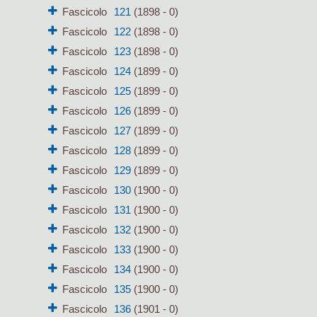
Fascicolo
121
(1898 - 0)
Fascicolo
122
(1898 - 0)
Fascicolo
123
(1898 - 0)
Fascicolo
124
(1899 - 0)
Fascicolo
125
(1899 - 0)
Fascicolo
126
(1899 - 0)
Fascicolo
127
(1899 - 0)
Fascicolo
128
(1899 - 0)
Fascicolo
129
(1899 - 0)
Fascicolo
130
(1900 - 0)
Fascicolo
131
(1900 - 0)
Fascicolo
132
(1900 - 0)
Fascicolo
133
(1900 - 0)
Fascicolo
134
(1900 - 0)
Fascicolo
135
(1900 - 0)
Fascicolo
136
(1901 - 0)