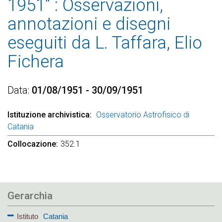
1951" : Osservazioni,
annotazioni e disegni
eseguiti da L. Taffara, Elio
Fichera
Data
01/08/1951 - 30/09/1951
Istituzione archivistica
Osservatorio Astrofisico di
Catania
Collocazione
352.1
Gerarchia
Istituto
Catania