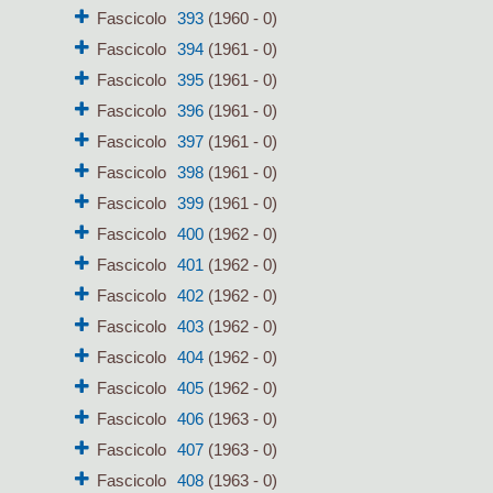
Fascicolo
393
(1960 - 0)
Fascicolo
394
(1961 - 0)
Fascicolo
395
(1961 - 0)
Fascicolo
396
(1961 - 0)
Fascicolo
397
(1961 - 0)
Fascicolo
398
(1961 - 0)
Fascicolo
399
(1961 - 0)
Fascicolo
400
(1962 - 0)
Fascicolo
401
(1962 - 0)
Fascicolo
402
(1962 - 0)
Fascicolo
403
(1962 - 0)
Fascicolo
404
(1962 - 0)
Fascicolo
405
(1962 - 0)
Fascicolo
406
(1963 - 0)
Fascicolo
407
(1963 - 0)
Fascicolo
408
(1963 - 0)