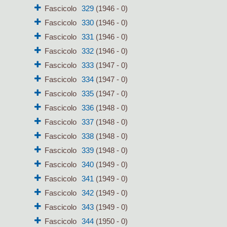
Fascicolo
329
(1946 - 0)
Fascicolo
330
(1946 - 0)
Fascicolo
331
(1946 - 0)
Fascicolo
332
(1946 - 0)
Fascicolo
333
(1947 - 0)
Fascicolo
334
(1947 - 0)
Fascicolo
335
(1947 - 0)
Fascicolo
336
(1948 - 0)
Fascicolo
337
(1948 - 0)
Fascicolo
338
(1948 - 0)
Fascicolo
339
(1948 - 0)
Fascicolo
340
(1949 - 0)
Fascicolo
341
(1949 - 0)
Fascicolo
342
(1949 - 0)
Fascicolo
343
(1949 - 0)
Fascicolo
344
(1950 - 0)