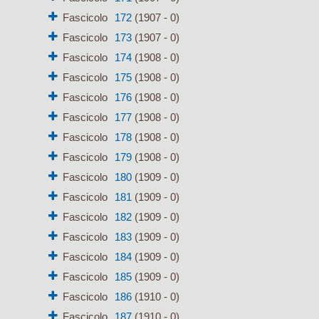
Fascicolo
172
(1907 - 0)
Fascicolo
173
(1907 - 0)
Fascicolo
174
(1908 - 0)
Fascicolo
175
(1908 - 0)
Fascicolo
176
(1908 - 0)
Fascicolo
177
(1908 - 0)
Fascicolo
178
(1908 - 0)
Fascicolo
179
(1908 - 0)
Fascicolo
180
(1909 - 0)
Fascicolo
181
(1909 - 0)
Fascicolo
182
(1909 - 0)
Fascicolo
183
(1909 - 0)
Fascicolo
184
(1909 - 0)
Fascicolo
185
(1909 - 0)
Fascicolo
186
(1910 - 0)
Fascicolo
187
(1910 - 0)