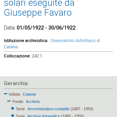
solari eseguite da
Giuseppe Favaro
Data
01/05/1922 - 30/06/1922
Istituzione archivistica
Osservatorio Astrofisico di
Catania
Collocazione
242.1
Gerarchia
Istituto
Catania
Fondo
Archivio
Serie
Amministrativo-contabile
(1887 - 1954)
Serie
Archivio fotografico
(1885 - 1955)