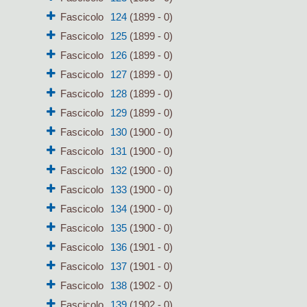
Fascicolo
124
(1899 - 0)
Fascicolo
125
(1899 - 0)
Fascicolo
126
(1899 - 0)
Fascicolo
127
(1899 - 0)
Fascicolo
128
(1899 - 0)
Fascicolo
129
(1899 - 0)
Fascicolo
130
(1900 - 0)
Fascicolo
131
(1900 - 0)
Fascicolo
132
(1900 - 0)
Fascicolo
133
(1900 - 0)
Fascicolo
134
(1900 - 0)
Fascicolo
135
(1900 - 0)
Fascicolo
136
(1901 - 0)
Fascicolo
137
(1901 - 0)
Fascicolo
138
(1902 - 0)
Fascicolo
139
(1902 - 0)