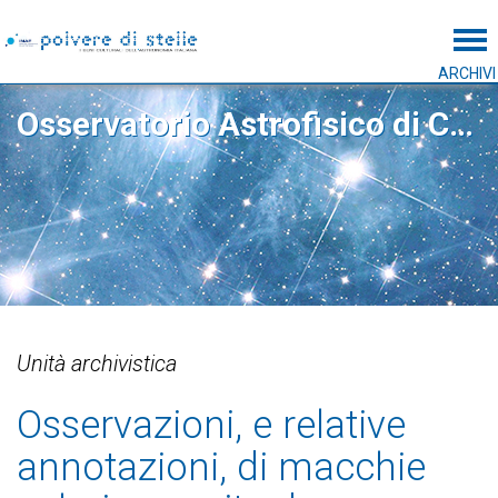
Tog
ARCHIVI
Osservatorio Astrofisico di Catania
Unità archivistica
Osservazioni, e relative
annotazioni, di macchie