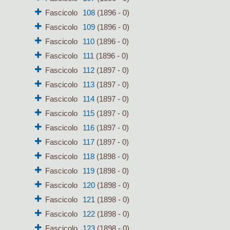
Fascicolo
108
(1896 - 0)
Fascicolo
109
(1896 - 0)
Fascicolo
110
(1896 - 0)
Fascicolo
111
(1896 - 0)
Fascicolo
112
(1897 - 0)
Fascicolo
113
(1897 - 0)
Fascicolo
114
(1897 - 0)
Fascicolo
115
(1897 - 0)
Fascicolo
116
(1897 - 0)
Fascicolo
117
(1897 - 0)
Fascicolo
118
(1898 - 0)
Fascicolo
119
(1898 - 0)
Fascicolo
120
(1898 - 0)
Fascicolo
121
(1898 - 0)
Fascicolo
122
(1898 - 0)
Fascicolo
123
(1898 - 0)