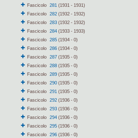
Fascicolo
281
(1931 - 1931)
Fascicolo
282
(1932 - 1932)
Fascicolo
283
(1932 - 1932)
Fascicolo
284
(1933 - 1933)
Fascicolo
285
(1934 - 0)
Fascicolo
286
(1934 - 0)
Fascicolo
287
(1935 - 0)
Fascicolo
288
(1935 - 0)
Fascicolo
289
(1935 - 0)
Fascicolo
290
(1935 - 0)
Fascicolo
291
(1935 - 0)
Fascicolo
292
(1936 - 0)
Fascicolo
293
(1936 - 0)
Fascicolo
294
(1936 - 0)
Fascicolo
295
(1936 - 0)
Fascicolo
296
(1936 - 0)