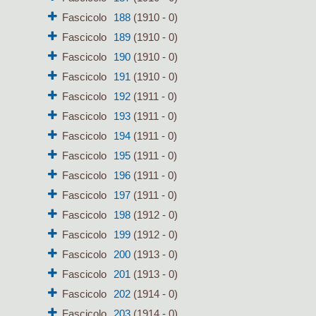
Fascicolo
188
(1910 - 0)
Fascicolo
189
(1910 - 0)
Fascicolo
190
(1910 - 0)
Fascicolo
191
(1910 - 0)
Fascicolo
192
(1911 - 0)
Fascicolo
193
(1911 - 0)
Fascicolo
194
(1911 - 0)
Fascicolo
195
(1911 - 0)
Fascicolo
196
(1911 - 0)
Fascicolo
197
(1911 - 0)
Fascicolo
198
(1912 - 0)
Fascicolo
199
(1912 - 0)
Fascicolo
200
(1913 - 0)
Fascicolo
201
(1913 - 0)
Fascicolo
202
(1914 - 0)
Fascicolo
203
(1914 - 0)