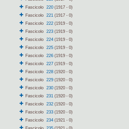
Fascicolo
220
(1917 - 0)
Fascicolo
221
(1917 - 0)
Fascicolo
222
(1919 - 0)
Fascicolo
223
(1919 - 0)
Fascicolo
224
(1919 - 0)
Fascicolo
225
(1919 - 0)
Fascicolo
226
(1919 - 0)
Fascicolo
227
(1919 - 0)
Fascicolo
228
(1920 - 0)
Fascicolo
229
(1920 - 0)
Fascicolo
230
(1920 - 0)
Fascicolo
231
(1920 - 0)
Fascicolo
232
(1920 - 0)
Fascicolo
233
(1920 - 0)
Fascicolo
234
(1921 - 0)
Fascicolo
235
(1921 - 0)