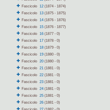
Fascicolo
12
(1874 - 1874)
Fascicolo
13
(1875 - 1875)
Fascicolo
14
(1876 - 1876)
Fascicolo
15
(1876 - 1877)
Fascicolo
16
(1877 - 0)
Fascicolo
17
(1878 - 0)
Fascicolo
18
(1879 - 0)
Fascicolo
19
(1880 - 0)
Fascicolo
20
(1880 - 0)
Fascicolo
21
(1881 - 0)
Fascicolo
22
(1881 - 0)
Fascicolo
23
(1881 - 0)
Fascicolo
24
(1881 - 0)
Fascicolo
25
(1881 - 0)
Fascicolo
26
(1881 - 0)
Fascicolo
27
(1882 - 0)