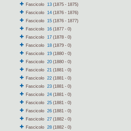
Fascicolo
13
(1875 - 1875)
Fascicolo
14
(1876 - 1876)
Fascicolo
15
(1876 - 1877)
Fascicolo
16
(1877 - 0)
Fascicolo
17
(1878 - 0)
Fascicolo
18
(1879 - 0)
Fascicolo
19
(1880 - 0)
Fascicolo
20
(1880 - 0)
Fascicolo
21
(1881 - 0)
Fascicolo
22
(1881 - 0)
Fascicolo
23
(1881 - 0)
Fascicolo
24
(1881 - 0)
Fascicolo
25
(1881 - 0)
Fascicolo
26
(1881 - 0)
Fascicolo
27
(1882 - 0)
Fascicolo
28
(1882 - 0)