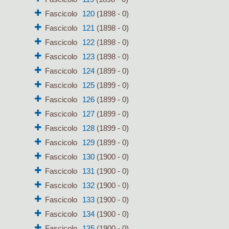
Fascicolo
120
(1898 - 0)
Fascicolo
121
(1898 - 0)
Fascicolo
122
(1898 - 0)
Fascicolo
123
(1898 - 0)
Fascicolo
124
(1899 - 0)
Fascicolo
125
(1899 - 0)
Fascicolo
126
(1899 - 0)
Fascicolo
127
(1899 - 0)
Fascicolo
128
(1899 - 0)
Fascicolo
129
(1899 - 0)
Fascicolo
130
(1900 - 0)
Fascicolo
131
(1900 - 0)
Fascicolo
132
(1900 - 0)
Fascicolo
133
(1900 - 0)
Fascicolo
134
(1900 - 0)
Fascicolo
135
(1900 - 0)