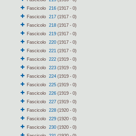
Fascicolo
216
(1917 - 0)
Fascicolo
217
(1917 - 0)
Fascicolo
218
(1917 - 0)
Fascicolo
219
(1917 - 0)
Fascicolo
220
(1917 - 0)
Fascicolo
221
(1917 - 0)
Fascicolo
222
(1919 - 0)
Fascicolo
223
(1919 - 0)
Fascicolo
224
(1919 - 0)
Fascicolo
225
(1919 - 0)
Fascicolo
226
(1919 - 0)
Fascicolo
227
(1919 - 0)
Fascicolo
228
(1920 - 0)
Fascicolo
229
(1920 - 0)
Fascicolo
230
(1920 - 0)
Fascicolo
231
(1920 - 0)