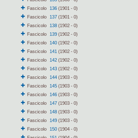
Fascicolo
136
(1901 - 0)
Fascicolo
137
(1901 - 0)
Fascicolo
138
(1902 - 0)
Fascicolo
139
(1902 - 0)
Fascicolo
140
(1902 - 0)
Fascicolo
141
(1902 - 0)
Fascicolo
142
(1902 - 0)
Fascicolo
143
(1902 - 0)
Fascicolo
144
(1903 - 0)
Fascicolo
145
(1903 - 0)
Fascicolo
146
(1903 - 0)
Fascicolo
147
(1903 - 0)
Fascicolo
148
(1903 - 0)
Fascicolo
149
(1903 - 0)
Fascicolo
150
(1904 - 0)
Fascicolo
151
(1904 - 0)