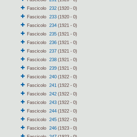
Fascicolo
232
(1920 - 0)
Fascicolo
233
(1920 - 0)
Fascicolo
234
(1921 - 0)
Fascicolo
235
(1921 - 0)
Fascicolo
236
(1921 - 0)
Fascicolo
237
(1921 - 0)
Fascicolo
238
(1921 - 0)
Fascicolo
239
(1921 - 0)
Fascicolo
240
(1922 - 0)
Fascicolo
241
(1922 - 0)
Fascicolo
242
(1922 - 0)
Fascicolo
243
(1922 - 0)
Fascicolo
244
(1922 - 0)
Fascicolo
245
(1922 - 0)
Fascicolo
246
(1923 - 0)
Fascicolo
247
(1923 - 0)