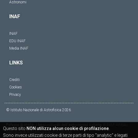
Astronomi
INAF
INAF
EDU INAF
Media INAF
LINKS
Crediti
Cookies
Privacy
© Istituto Nazionale di Astrofisica
2026
Polvere di stelle : i beni culturali dell'astronomia italiana
di
INAF Istituto
Questo sito
NON utilizza alcun cookie di profilazione
.
Nazionale di Astrofisica
è distribuito con
Sono invece utilizzati cookie di terze parti di tipo "analytic" e legati