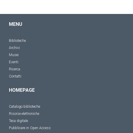
MENU
Biblioteche
Archivi
Musei
Eventi
Ricerca
Contatti
HOMEPAGE
Catalogo biblioteche
Risorse elettroniche
Teca digitale
Pubblicare in Open Access