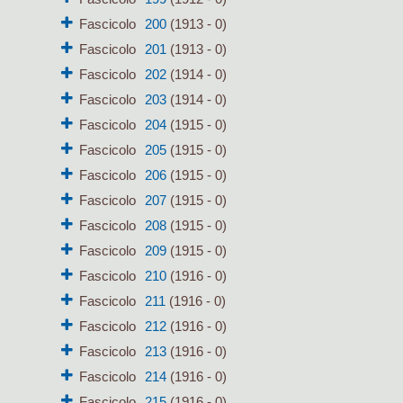
Fascicolo
200
(1913 - 0)
Fascicolo
201
(1913 - 0)
Fascicolo
202
(1914 - 0)
Fascicolo
203
(1914 - 0)
Fascicolo
204
(1915 - 0)
Fascicolo
205
(1915 - 0)
Fascicolo
206
(1915 - 0)
Fascicolo
207
(1915 - 0)
Fascicolo
208
(1915 - 0)
Fascicolo
209
(1915 - 0)
Fascicolo
210
(1916 - 0)
Fascicolo
211
(1916 - 0)
Fascicolo
212
(1916 - 0)
Fascicolo
213
(1916 - 0)
Fascicolo
214
(1916 - 0)
Fascicolo
215
(1916 - 0)