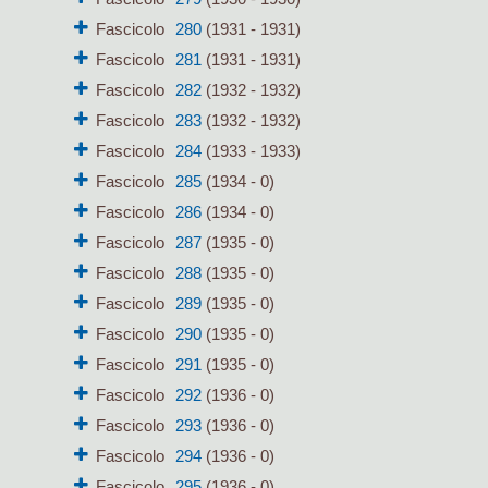
Fascicolo
280
(1931 - 1931)
Fascicolo
281
(1931 - 1931)
Fascicolo
282
(1932 - 1932)
Fascicolo
283
(1932 - 1932)
Fascicolo
284
(1933 - 1933)
Fascicolo
285
(1934 - 0)
Fascicolo
286
(1934 - 0)
Fascicolo
287
(1935 - 0)
Fascicolo
288
(1935 - 0)
Fascicolo
289
(1935 - 0)
Fascicolo
290
(1935 - 0)
Fascicolo
291
(1935 - 0)
Fascicolo
292
(1936 - 0)
Fascicolo
293
(1936 - 0)
Fascicolo
294
(1936 - 0)
Fascicolo
295
(1936 - 0)