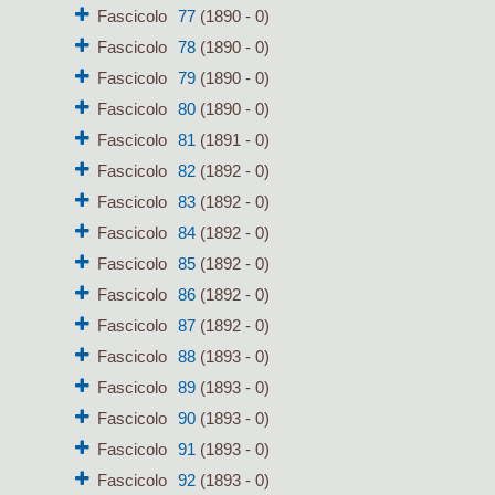
Fascicolo
77
(1890 - 0)
Fascicolo
78
(1890 - 0)
Fascicolo
79
(1890 - 0)
Fascicolo
80
(1890 - 0)
Fascicolo
81
(1891 - 0)
Fascicolo
82
(1892 - 0)
Fascicolo
83
(1892 - 0)
Fascicolo
84
(1892 - 0)
Fascicolo
85
(1892 - 0)
Fascicolo
86
(1892 - 0)
Fascicolo
87
(1892 - 0)
Fascicolo
88
(1893 - 0)
Fascicolo
89
(1893 - 0)
Fascicolo
90
(1893 - 0)
Fascicolo
91
(1893 - 0)
Fascicolo
92
(1893 - 0)