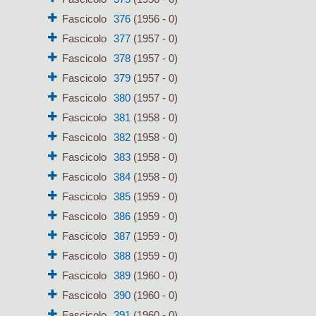
Fascicolo
376
(1956 - 0)
Fascicolo
377
(1957 - 0)
Fascicolo
378
(1957 - 0)
Fascicolo
379
(1957 - 0)
Fascicolo
380
(1957 - 0)
Fascicolo
381
(1958 - 0)
Fascicolo
382
(1958 - 0)
Fascicolo
383
(1958 - 0)
Fascicolo
384
(1958 - 0)
Fascicolo
385
(1959 - 0)
Fascicolo
386
(1959 - 0)
Fascicolo
387
(1959 - 0)
Fascicolo
388
(1959 - 0)
Fascicolo
389
(1960 - 0)
Fascicolo
390
(1960 - 0)
Fascicolo
391
(1960 - 0)