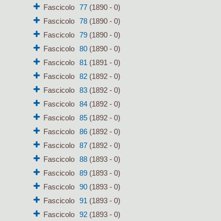
Fascicolo
77
(1890 - 0)
Fascicolo
78
(1890 - 0)
Fascicolo
79
(1890 - 0)
Fascicolo
80
(1890 - 0)
Fascicolo
81
(1891 - 0)
Fascicolo
82
(1892 - 0)
Fascicolo
83
(1892 - 0)
Fascicolo
84
(1892 - 0)
Fascicolo
85
(1892 - 0)
Fascicolo
86
(1892 - 0)
Fascicolo
87
(1892 - 0)
Fascicolo
88
(1893 - 0)
Fascicolo
89
(1893 - 0)
Fascicolo
90
(1893 - 0)
Fascicolo
91
(1893 - 0)
Fascicolo
92
(1893 - 0)