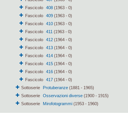
Fascicolo
408
(1963 - 0)
Fascicolo
409
(1963 - 0)
Fascicolo
410
(1963 - 0)
Fascicolo
411
(1963 - 0)
Fascicolo
412
(1964 - 0)
Fascicolo
413
(1964 - 0)
Fascicolo
414
(1964 - 0)
Fascicolo
415
(1964 - 0)
Fascicolo
416
(1964 - 0)
Fascicolo
417
(1964 - 0)
Sottoserie
Protuberanze
(1881 - 1965)
Sottoserie
Osservazioni diverse
(1900 - 1915)
Sottoserie
Mirofotogrammi
(1953 - 1960)