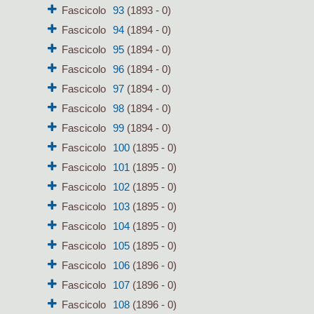
Fascicolo
93
(1893 - 0)
Fascicolo
94
(1894 - 0)
Fascicolo
95
(1894 - 0)
Fascicolo
96
(1894 - 0)
Fascicolo
97
(1894 - 0)
Fascicolo
98
(1894 - 0)
Fascicolo
99
(1894 - 0)
Fascicolo
100
(1895 - 0)
Fascicolo
101
(1895 - 0)
Fascicolo
102
(1895 - 0)
Fascicolo
103
(1895 - 0)
Fascicolo
104
(1895 - 0)
Fascicolo
105
(1895 - 0)
Fascicolo
106
(1896 - 0)
Fascicolo
107
(1896 - 0)
Fascicolo
108
(1896 - 0)