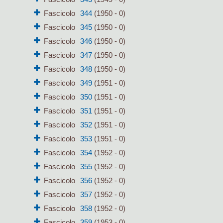
Fascicolo
344
(1950 - 0)
Fascicolo
345
(1950 - 0)
Fascicolo
346
(1950 - 0)
Fascicolo
347
(1950 - 0)
Fascicolo
348
(1950 - 0)
Fascicolo
349
(1951 - 0)
Fascicolo
350
(1951 - 0)
Fascicolo
351
(1951 - 0)
Fascicolo
352
(1951 - 0)
Fascicolo
353
(1951 - 0)
Fascicolo
354
(1952 - 0)
Fascicolo
355
(1952 - 0)
Fascicolo
356
(1952 - 0)
Fascicolo
357
(1952 - 0)
Fascicolo
358
(1952 - 0)
Fascicolo
359
(1953 - 0)