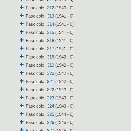
Fascicolo
312
(1940 - 0)
Fascicolo
313
(1941 - 0)
Fascicolo
314
(1941 - 0)
Fascicolo
315
(1941 - 0)
Fascicolo
316
(1941 - 0)
Fascicolo
317
(1941 - 0)
Fascicolo
318
(1942 - 0)
Fascicolo
319
(1942 - 0)
Fascicolo
320
(1942 - 0)
Fascicolo
321
(1942 - 0)
Fascicolo
322
(1943 - 0)
Fascicolo
323
(1943 - 0)
Fascicolo
324
(1943 - 0)
Fascicolo
325
(1944 - 0)
Fascicolo
326
(1945 - 0)
Fascicolo
327
(1945 - 0)