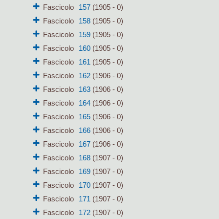
Fascicolo
157
(1905 - 0)
Fascicolo
158
(1905 - 0)
Fascicolo
159
(1905 - 0)
Fascicolo
160
(1905 - 0)
Fascicolo
161
(1905 - 0)
Fascicolo
162
(1906 - 0)
Fascicolo
163
(1906 - 0)
Fascicolo
164
(1906 - 0)
Fascicolo
165
(1906 - 0)
Fascicolo
166
(1906 - 0)
Fascicolo
167
(1906 - 0)
Fascicolo
168
(1907 - 0)
Fascicolo
169
(1907 - 0)
Fascicolo
170
(1907 - 0)
Fascicolo
171
(1907 - 0)
Fascicolo
172
(1907 - 0)