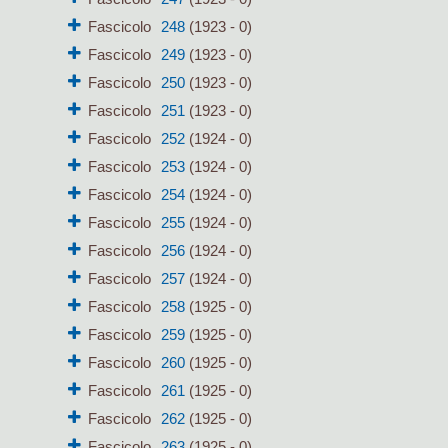
Fascicolo
248
(1923 - 0)
Fascicolo
249
(1923 - 0)
Fascicolo
250
(1923 - 0)
Fascicolo
251
(1923 - 0)
Fascicolo
252
(1924 - 0)
Fascicolo
253
(1924 - 0)
Fascicolo
254
(1924 - 0)
Fascicolo
255
(1924 - 0)
Fascicolo
256
(1924 - 0)
Fascicolo
257
(1924 - 0)
Fascicolo
258
(1925 - 0)
Fascicolo
259
(1925 - 0)
Fascicolo
260
(1925 - 0)
Fascicolo
261
(1925 - 0)
Fascicolo
262
(1925 - 0)
Fascicolo
263
(1925 - 0)