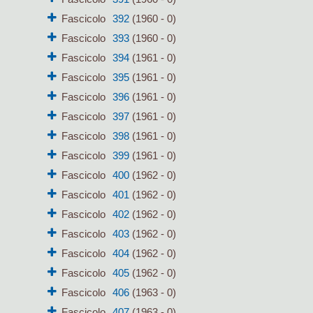
Fascicolo
392
(1960 - 0)
Fascicolo
393
(1960 - 0)
Fascicolo
394
(1961 - 0)
Fascicolo
395
(1961 - 0)
Fascicolo
396
(1961 - 0)
Fascicolo
397
(1961 - 0)
Fascicolo
398
(1961 - 0)
Fascicolo
399
(1961 - 0)
Fascicolo
400
(1962 - 0)
Fascicolo
401
(1962 - 0)
Fascicolo
402
(1962 - 0)
Fascicolo
403
(1962 - 0)
Fascicolo
404
(1962 - 0)
Fascicolo
405
(1962 - 0)
Fascicolo
406
(1963 - 0)
Fascicolo
407
(1963 - 0)