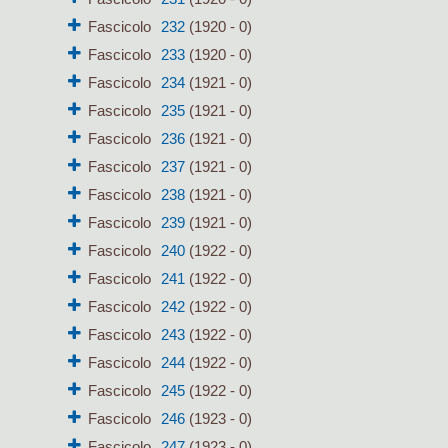
Fascicolo
232
(1920 - 0)
Fascicolo
233
(1920 - 0)
Fascicolo
234
(1921 - 0)
Fascicolo
235
(1921 - 0)
Fascicolo
236
(1921 - 0)
Fascicolo
237
(1921 - 0)
Fascicolo
238
(1921 - 0)
Fascicolo
239
(1921 - 0)
Fascicolo
240
(1922 - 0)
Fascicolo
241
(1922 - 0)
Fascicolo
242
(1922 - 0)
Fascicolo
243
(1922 - 0)
Fascicolo
244
(1922 - 0)
Fascicolo
245
(1922 - 0)
Fascicolo
246
(1923 - 0)
Fascicolo
247
(1923 - 0)