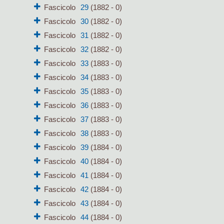
Fascicolo
29
(1882 - 0)
Fascicolo
30
(1882 - 0)
Fascicolo
31
(1882 - 0)
Fascicolo
32
(1882 - 0)
Fascicolo
33
(1883 - 0)
Fascicolo
34
(1883 - 0)
Fascicolo
35
(1883 - 0)
Fascicolo
36
(1883 - 0)
Fascicolo
37
(1883 - 0)
Fascicolo
38
(1883 - 0)
Fascicolo
39
(1884 - 0)
Fascicolo
40
(1884 - 0)
Fascicolo
41
(1884 - 0)
Fascicolo
42
(1884 - 0)
Fascicolo
43
(1884 - 0)
Fascicolo
44
(1884 - 0)