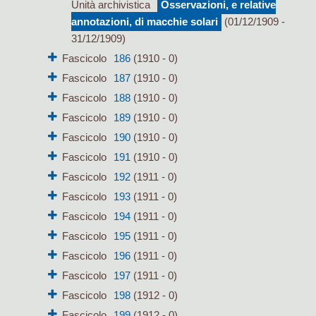
Unità archivistica
Osservazioni, e relative
annotazioni, di macchie solari
(01/12/1909 -
31/12/1909)
Fascicolo
186
(1910 - 0)
Fascicolo
187
(1910 - 0)
Fascicolo
188
(1910 - 0)
Fascicolo
189
(1910 - 0)
Fascicolo
190
(1910 - 0)
Fascicolo
191
(1910 - 0)
Fascicolo
192
(1911 - 0)
Fascicolo
193
(1911 - 0)
Fascicolo
194
(1911 - 0)
Fascicolo
195
(1911 - 0)
Fascicolo
196
(1911 - 0)
Fascicolo
197
(1911 - 0)
Fascicolo
198
(1912 - 0)
Fascicolo
199
(1912 - 0)