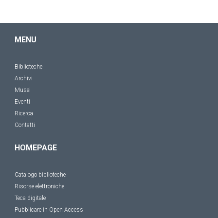
MENU
Biblioteche
Archivi
Musei
Eventi
Ricerca
Contatti
HOMEPAGE
Catalogo biblioteche
Risorse elettroniche
Teca digitale
Pubblicare in Open Access