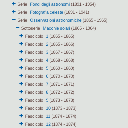
Serie
Fondi degli astronomi
(1891 - 1954)
Serie
Fotografia celeste
(1891 - 1941)
Serie
Osservazioni astronomiche
(1865 - 1965)
Sottoserie
Macchie solari
(1865 - 1964)
Fascicolo
1
(1865 - 1865)
Fascicolo
2
(1865 - 1866)
Fascicolo
3
(1867 - 1867)
Fascicolo
4
(1868 - 1868)
Fascicolo
5
(1869 - 1869)
Fascicolo
6
(1870 - 1870)
Fascicolo
7
(1871 - 1871)
Fascicolo
8
(1872 - 1872)
Fascicolo
9
(1873 - 1873)
Fascicolo
10
(1873 - 1873)
Fascicolo
11
(1874 - 1874)
Fascicolo
12
(1874 - 1874)